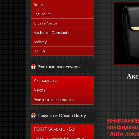
Rolex
Tag Heuer
Ulysse Nardin
Vacheron Constantin
Valbray
Zenith
Элитные аксессуары
Акс
Аксессуары
Чехлы
Элитные VIP Подарки
Покупка и Обмен Верту
ВНИМАНИЕ: 
конфиденци
ПОКУПКА VERTU - Б.У.
"Анти лока