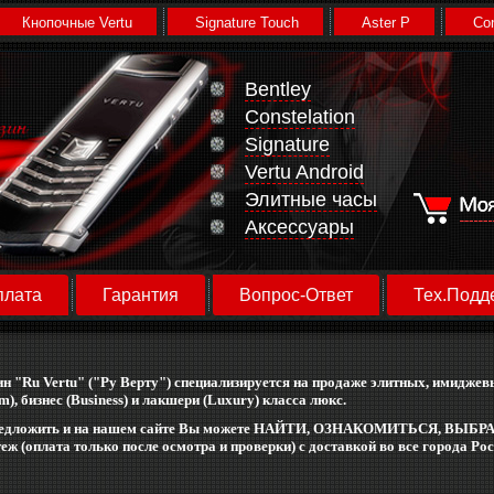
Кнопочные Vertu
Signature Touch
Aster P
Con
Bentley
Constelation
Signature
Vertu Android
Элитные часы
Аксессуары
плата
Гарантия
Вопрос-Ответ
Тех.Подд
ин "Ru Vertu" ("Ру Верту") специализируется на продаже элитных, имиджевы
), бизнес (Business) и лакшери (Luxury) класса люкс.
дложить и на нашем сайте Вы можете
НАЙТИ, ОЗНАКОМИТЬСЯ, ВЫБРАТ
ж (оплата только после осмотра и проверки) с доставкой во все города Р