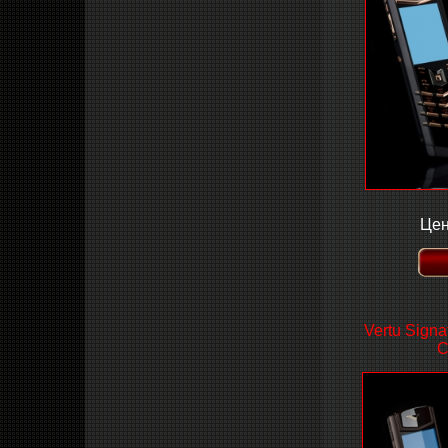
Цен
Vertu Signa
C