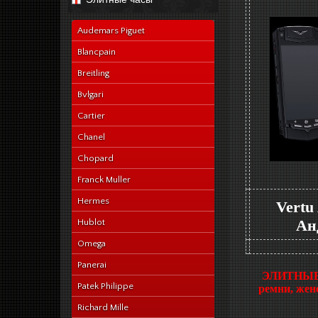
navy-alligator-en
Audemars Piguet
Blancpain
Breitling
Bvlgari
Cartier
Chanel
Chopard
Franck Muller
Hermes
Vertu
Ан
Hublot
Omega
Panerai
ЭЛИТНЫЕ А
Patek Philippe
ремни, жен
Richard Mille