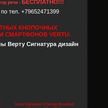
БЕСПЛАТНО!!!
тор речи -
по тел. +79652471399
ЛИТНЫХ КНОПОЧНЫХ
М СМАРТФОНОВ VERTU:
оны Верту Сигнатура дизайн
d
Vertu Signature S Design Brushed