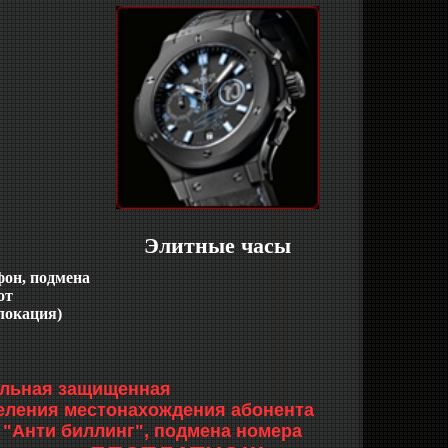
Элитные часы
фон, подмена
от
локация)
бильная защищенная
еления местонахождения абонента
 "Анти биллинг", подмена номера