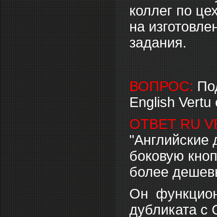
коллег по це
на изготовле
задания.
ВОПРОС:
По
English Vertu
ОТВЕТ RU V
"Английские 
боковую кноп
более дешевы
Он функцион
дубликата с