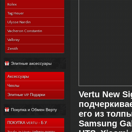
Rolex
Tag Heuer
Ulysse Nardin
Vacheron Constantin
Valbray
Zenith
Элитные аксессуары
Аксессуары
Чехлы
Vertu New Si
Элитные VIP Подарки
подчеркивае
Покупка и Обмен Верту
его из толп
Samsung Gal
ПОКУПКА VERTU - Б.У.