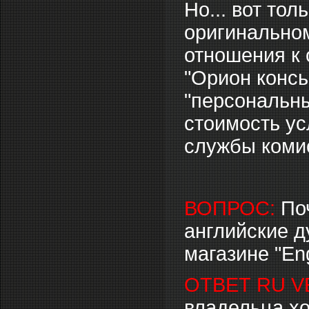
Но... вот то
оригинальном
отношения к 
"Орион консь
"персональны
стоимость ус
службы комис
ВОПРОС:
По
английские д
магазине "Eng
ОТВЕТ RU V
владельца хо