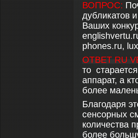
ВОПРОС:
По
дубликатов и
Ваших конкур
englishvertu.
phones.ru, lux
ОТВЕТ RU V
то стараетс
аппарат, а кт
более малень
Благодаря э
сенсорных см
количества 
более большу