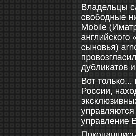
Владельцы са
свободные ни
Mobile (Имат
английского 
сыновья) arn
провозгласи
дубликатов и
Вот только..
России, нахо
эксклюзивных
управляются 
управление В
Покопавшись 