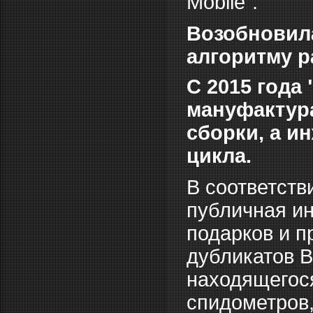
Mobile".
Возобновила
алгоритму р
С 2015 года 
мануфактура
сборки, а и
цикла.
В соответств
публичная и
подарков и п
дубликатов В
находящегося
спидометров,