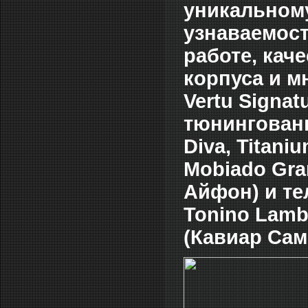
уникальному
узнаваемост
работе, кач
корпуса и м
Vertu Signa
тюнингован
Diva, Titani
Mobiado Gra
Айфон) и те
Tonino Lambo
(Кавиар Самс