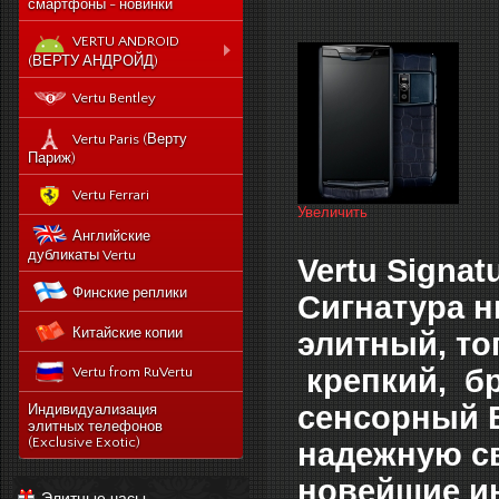
смартфоны - новинки
VERTU ANDROID
(ВЕРТУ АНДРОЙД)
Новый Vertu Signature
Vertu Bentley
New Touch
Vertu Constellation X duos
Vertu Paris (Верту
Sim - смартфон Верту
Париж)
Констелейшен икс на две
сим карты
Vertu Ferrari
Увеличить
Vertu Signature touch
Английские
Vertu Aster (Верту Астер)
дубликаты Vertu
Vertu Signat
Vertu Ti
Финские реплики
Сигнатура н
Vertu Constellation V
Китайские копии
noviy-vertu-signature-
элитный, то
new-touch
крепкий, б
Vertu from RuVertu
catalog
category
543-vertu-signature-
сенсорный 
Индивидуализация
touch-grape-lizard-
элитных телефонов
175-novyj-vertu-
en
(Exclusive Exotic)
надежную с
signature-new-touch
514-vertu-signature-
новейшие и
new-touch-pure-
Элитные часы