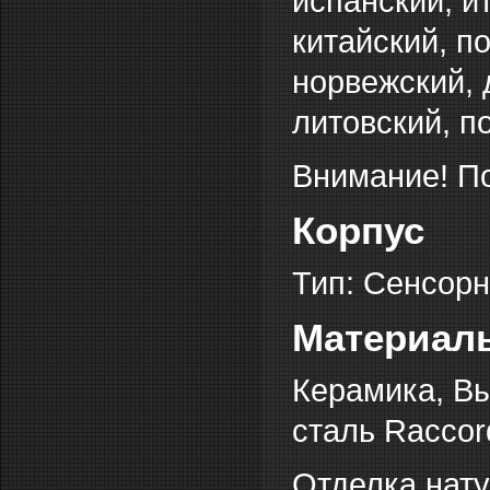
испанский, и
китайский, п
норвежский, 
литовский, п
Внимание! По
Корпус
Тип: Сенсор
Материал
Керамика, В
сталь Raccord
Отделка нату