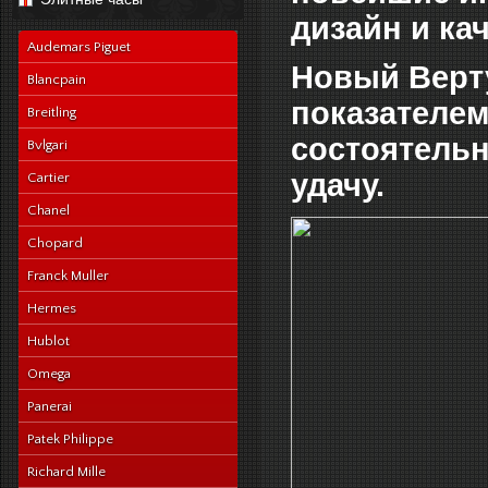
navy-alligator-en
дизайн и ка
Audemars Piguet
Новый Верту
Blancpain
показателем
Breitling
состоятельн
Bvlgari
удачу.
Cartier
Chanel
Chopard
Franck Muller
Hermes
Hublot
Omega
Panerai
Patek Philippe
Richard Mille