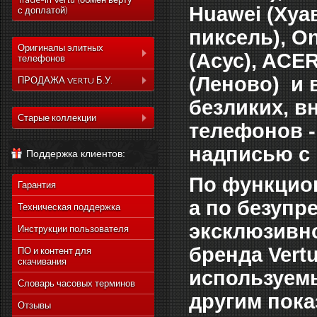
Trade-In Vertu (обмен верту
Huawei (Хуав
с доплатой)
пиксель), On
Оригиналы элитных
(Асус), ACER
телефонов
(Леново) и 
Коллекция Aster
ПРОДАЖА VERTU Б.У.
Коллекция Constelation
Коллекция Aster
безликих, в
Коллекция Signature
Старые коллекции
Коллекция Constelation
телефонов -
Коллекция Ascent
Vertu Constellation Quest
Коллекция Signature
надписью с 
Поддержка клиентов:
Коллекция Signature
Vertu Ascent X
Коллекция Ascent
Touch
Vertu Constellation Ayxta
Коллекция Signature
По функцион
Коллекция Новый
Гарантия
Touch
Vertu Constellation Pure
Signature Touch
а по безупр
Коллекция Новый
Техническая поддержка
Vertu Constellation Exotic
Signature Touch
эксклюзивно
Инструкции пользователя
Vertu Constellation Vivre
Vertu Signature S Design
бренда Vert
ПО и контент для
скачивания
Vertu Constellation
используемы
Rococo
Словарь часовых терминов
Vertu Constellation
другим пока
Monogram
Отзывы