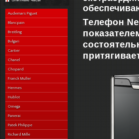
navy-alligator-en
обеспечива
Audemars Piguet
Телефон New
Blancpain
показателе
Breitling
Bvlgari
состоятель
Cartier
притягивает
Chanel
Chopard
Franck Muller
Hermes
Hublot
Omega
Panerai
Patek Philippe
Richard Mille