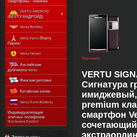
смартфоны - новинки
VERTU ANDROID
(ВЕРТУ АНДРОЙД)
Новый Vertu Signature
Vertu Bentley
New Touch
Vertu Constellation X duos
Vertu Paris (Верту
Sim - смартфон Верту
Париж)
Констелейшен икс на две
сим карты
Vertu Ferrari
Увеличить
Vertu Signature touch
Английские
Vertu Aster (Верту Астер)
дубликаты Vertu
VERTU SIGN
Vertu Ti
Финские реплики
Сигнатура г
Vertu Constellation V
Китайские копии
noviy-vertu-signature-
имиджевый, 
new-touch
premium кла
Vertu from RuVertu
catalog
category
543-vertu-signature-
смартфон Ve
Индивидуализация
touch-grape-lizard-
элитных телефонов
175-novyj-vertu-
en
(Exclusive Exotic)
сочетающий
signature-new-touch
514-vertu-signature-
экстраордин
new-touch-pure-
Элитные часы