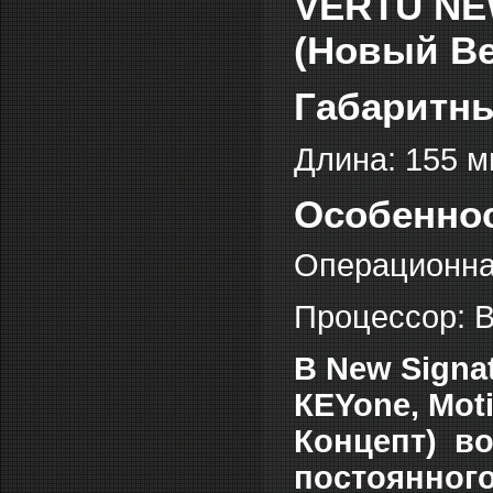
VERTU NE
(Новый Ве
Габаритн
Длина: 155 м
Особеннос
Операционная 
Процессор: 
В New Signat
КЕYone, Mot
Концепт) в
постоянног