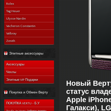
Rolex
Tag Heuer
Ulysse Nardin
Vacheron Constantin
Valbray
Zenith
Элитные аксессуары
Аксессуары
Чехлы
Элитные VIP Подарки
Новый Верту
статус влад
Покупка и Обмен Верту
Apple iPhon
ПОКУПКА VERTU - Б.У.
Галакси), LG