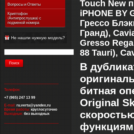
Touch New 
Vertu Ascent Ti
Вопросы и Ответы
Vertu Signature
iPHONE BY G
Криптофон
(Антипрослушка) с
Vertu Ferrari Edition
Грессо Блэк
подменой номера
Vertu Racetrack Legends
Гранд), Cav
Vertu Ascent
Не нашли нужную модель?
Gresso Regal
Vertu Signature Diamonds
Vertu Signature Touch
88 Tauri), C
Vertu Constellation Extra
В дублика
Vertu Constellation Touch
Vertu Aster
оригиналь
__________________________
битная оп
Телефон:
+7 (965) 247 13 99
Original 
E-mail:
ru.vertu@yandex.ru
Время работы:
круглосуточно
скорость
Выходные:
без выходных
__________________________
функциям