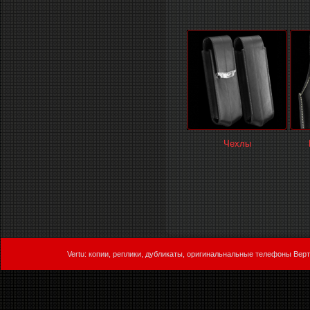
Чехлы
Vertu: копии, реплики, дубликаты, оригинальнальные телефоны Верт