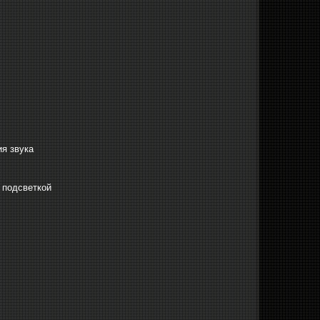
я звука
 подсветкой