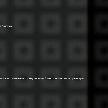
 Sapflex
ний в исполнении Лондонского Симфонического оркестра