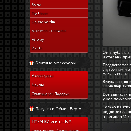
Rolex
Tag Heuer
Ulysse Nardin
Vacheron Constantin
Valbray
Zenith
Этот дубликат
и степени при
Элитные аксессуары
Предлагаемая в
внутренним и в
мобильного тел
Аксессуары
Визуально, во 
Чехлы
Сигнейчер англи
Все запчасти 
Элитные VIP Подарки
у нас покупаю
Только из эти
Покупка и Обмен Верту
подложек со ш
"оригинал Ver
ПОКУПКА VERTU - Б.У.