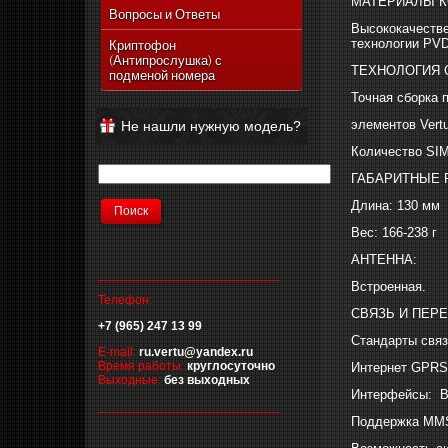
МАТЕРИАЛЫ К
Vertu Ascent Ti
Вопросы и Ответы
Высококачестве
Vertu Signature
технологии PVD
Криптофон
(Антипрослушка) с
Vertu Ferrari Edition
ТЕХНОЛОГИЯ 
подменой номера
Vertu Racetrack Legends
Точная сборка 
Vertu Ascent
элементов Vert
Не нашли нужную модель?
Vertu Signature Diamonds
Количество SIM
Vertu Signature Touch
ГАБАРИТНЫЕ 
Vertu Constellation Extra
Длина: 130 мм
Vertu Constellation Touch
Вес: 166-238 г
Vertu Aster
АНТЕННА:
__________________________
Встроенная.
Телефон:
СВЯЗЬ И ПЕР
+7 (965) 247 13 99
Стандарты связ
E-mail:
ru.vertu@yandex.ru
Время работы:
круглосуточно
Интернет GPRS
Выходные:
без выходных
Интерфейсы: Bl
__________________________
Поддержка MM