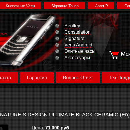
Кнопочные Vertu
Signature Touch
Aster P
Con
Bentley
Constelation
Signature
Vertu Android
Элитные часы
Аксессуары
плата
Гарантия
Вопрос-Ответ
Тех.Подд
NATURE S DESIGN ULTIMATE BLACK CERAMIC (En)
Цена:
71 000 руб