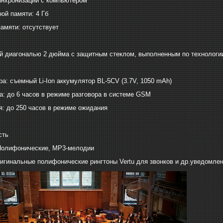
инхронизации с компьютером
ой памяти: 4 Гб
памяти: отсутствует
й диагональю 2 дюйма c защитным стеклом, выполненным по технологии
ра: съемный Li-Ion аккумулятор BL-5CV (3.7V, 1050 mAh)
а: до 6 часов в режиме разговора в системе GSM
: до 250 часов в режиме ожидания
сть
Полифонические, МР3-мелодии
игинальные полифонические рингтоны Vertu для звонков и др.уведомле