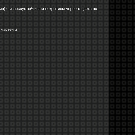
ия) с
износоустойчивым покрытием черного цвета по
 частей и