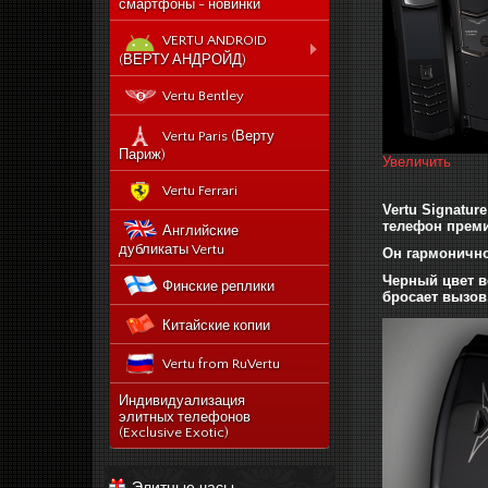
смартфоны - новинки
VERTU ANDROID
(ВЕРТУ АНДРОЙД)
Новый Vertu Signature
Vertu Bentley
New Touch
Vertu Constellation X duos
Vertu Paris (Верту
Sim - смартфон Верту
Париж)
Увеличить
Констелейшен икс на две
сим карты
Vertu Ferrari
Vertu Signatu
Vertu Signature touch
телефон преми
Английские
Vertu Aster (Верту Астер)
дубликаты Vertu
Он гармонично
Vertu Ti
Черный цвет вс
Финские реплики
бросает вызов
Vertu Constellation V
Китайские копии
noviy-vertu-signature-
new-touch
Vertu from RuVertu
catalog
category
543-vertu-signature-
Индивидуализация
touch-grape-lizard-
элитных телефонов
175-novyj-vertu-
en
(Exclusive Exotic)
signature-new-touch
514-vertu-signature-
new-touch-pure-
Элитные часы