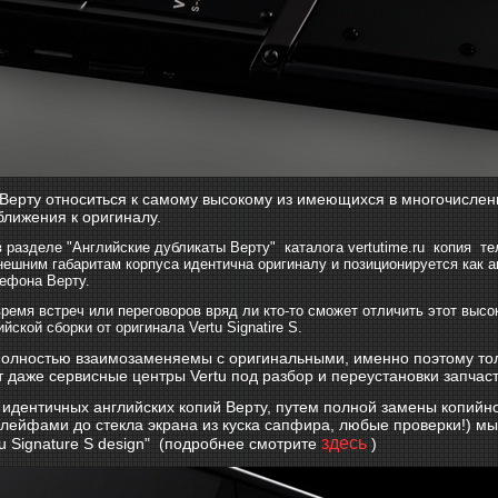
 Верту относиться к самому высокому из имеющихся в многочислен
ближения к оригиналу.
 разделе "Английские дубликаты Верту" каталога vertutime.ru копия т
нешним габаритам корпуса идентична оригиналу и позиционируется как ан
ефона Верту.
время встреч или переговоров вряд ли кто-то сможет отличить этот выс
йской сборки от оригинала Vertu Signatire S.
полностью взаимозаменяемы с оригинальными, именно поэтому толь
т даже сервисные центры Vertu под разбор и переустановки запча
х идентичных английских копий Верту, путем полной замены копийн
лейфами до стекла экрана из куска сапфира, любые проверки!)
мы,
здесь
tu Signature S design" (подробнее смотрите
)