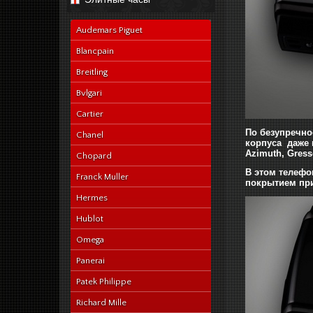
navy-alligator-en
Audemars Piguet
Blancpain
Breitling
Bvlgari
Cartier
По безупречно
Chanel
корпуса даже 
Azimuth, Gress
Chopard
В этом телефо
Franck Muller
покрытием при
Hermes
Hublot
Omega
Panerai
Patek Philippe
Richard Mille