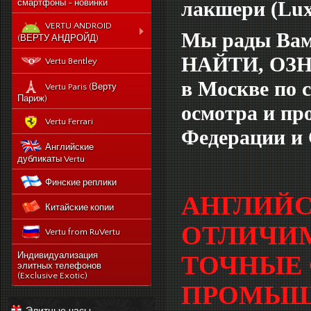
лакшери (Lux
смартфоны - новинки
VERTU ANDROID
Mы рады Вам 
(ВЕРТУ АНДРОЙД)
НАЙТИ, ОЗ
Новый Vertu Signature
Vertu Bentley
New Touch
в Москве
по 
Vertu Constellation X duos
Vertu Paris (Верту
Sim - смартфон Верту
Париж)
осмотра и про
Констелейшен икс на две
сим карты
Vertu Ferrari
Федерации и
Vertu Signature touch
Английские
Vertu Aster (Верту Астер)
дубликаты Vertu
Vertu Ti
Финские реплики
Vertu Constellation V
АНГЛИЙС
Китайские копии
noviy-vertu-signature-
new-touch
ОТЛИЧИМ
Vertu from RuVertu
catalog
category
543-vertu-signature-
Индивидуализация
ТОЧНЫЕ 
touch-grape-lizard-
элитных телефонов
175-novyj-vertu-
en
(Exclusive Exotic)
signature-new-touch
ПРОМЫШЛ
514-vertu-signature-
new-touch-pure-
Элитные часы