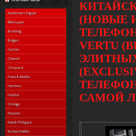
navy-alligator-en
КИТАЙСК
Audemars Piguet
(НОВЫЕ 
Blancpain
ТЕЛЕФОН
Breitling
Bvlgari
VERTU (В
Cartier
ЭЛИТНЫХ
Chanel
(EXCLUS
Chopard
Franck Muller
ТЕЛЕФОН
Hermes
САМОЙ Л
Hublot
Omega
Panerai
Patek Philippe
Richard Mille