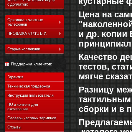
кустарные ф
Trade-In Vertu (обмен верту
с доплатой)
Цена на сам
Оригиналы элитных
"наколенной
телефонов
и др. копии
Коллекция Aster
ПРОДАЖА VERTU Б.У.
Коллекция Constelation
принципиаль
Коллекция Aster
Коллекция Signature
Старые коллекции
Коллекция Constelation
Качество де
Коллекция Ascent
Vertu Constellation Quest
Коллекция Signature
Поддержка клиентов:
тестов, стат
Коллекция Signature
Vertu Ascent X
Коллекция Ascent
Touch
Vertu Constellation Ayxta
мягче сказат
Коллекция Signature
Коллекция Новый
Гарантия
Touch
Vertu Constellation Pure
Signature Touch
Коллекция Новый
Техническая поддержка
Разницу меж
Vertu Constellation Exotic
Signature Touch
Инструкции пользователя
Vertu Constellation Vivre
тактильным
Vertu Signature S Design
ПО и контент для
сборки и в 
скачивания
Vertu Constellation
Rococo
Словарь часовых терминов
Предлагаемы
Vertu Constellation
Monogram
Отзывы