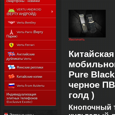
смартфоны - новинки
VERTU ANDROID
(ВЕРТУ АНДРОЙД)
Новый Vertu Signature
Vertu Bentley
New Touch
Vertu Constellation X duos
Vertu Paris (Верту
Sim - смартфон Верту
Париж)
Увеличить
Констелейшен икс на две
сим карты
Vertu Ferrari
Vertu Signature touch
Китайская
Английские
Vertu Aster (Верту Астер)
дубликаты Vertu
мобильног
Vertu Ti
Финские реплики
Vertu Constellation V
Pure Blac
Китайские копии
noviy-vertu-signature-
new-touch
черное ПВ
Vertu from RuVertu
catalog
голд )
category
543-vertu-signature-
Индивидуализация
touch-grape-lizard-
элитных телефонов
175-novyj-vertu-
en
(Exclusive Exotic)
signature-new-touch
Кнопочный т
514-vertu-signature-
new-touch-pure-
Элитные часы