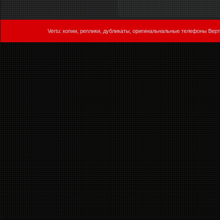
Vertu: копии, реплики, дубликаты, оригинальнальные телефоны Верт