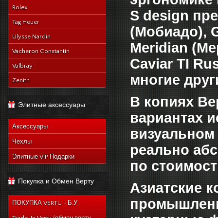
Rolex
S design пр
Tag Heuer
(Мобиадо), G
Ulysse Nardin
Meridian (Ме
Vacheron Constantin
Caviar TI Ru
Valbray
многие друг
Zenith
В копиях Ве
Элитные аксессуары
вариантах и
Аксессуары
визуальном 
Чехлы
реально абс
Элитные VIP Подарки
по стоимост
Покупка и Обмен Верту
Азиатские к
промышленн
ПОКУПКА VERTU - Б.У.