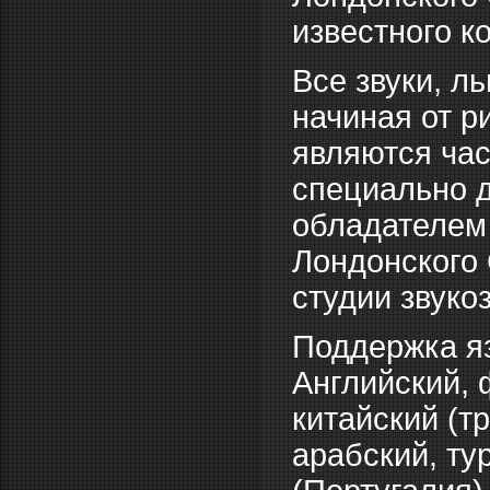
известного к
Все звуки, л
начиная от р
являются ча
специально д
обладателем
Лондонского
студии звуко
Поддержка я
Английский, 
китайский (т
арабский, ту