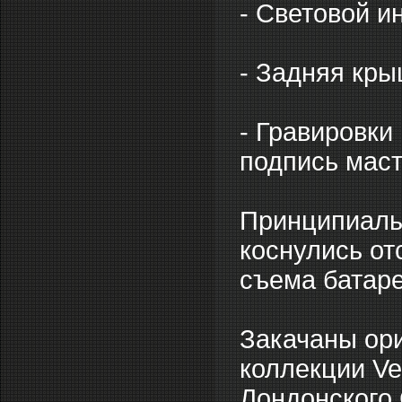
- Световой и
- Задняя кры
- Гравировки
подпись мас
Принципиальн
коснулись от
съема батаре
Закачаны ор
коллекции Ve
Лондонского