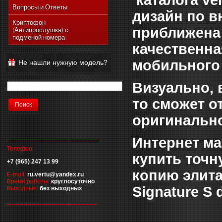
каталога ve
Vertu Ascent Ti
Вопросы и Ответы
дизайн по в
Vertu Signature
Криптофон
приближена 
(Антипрослушка) с
Vertu Ferrari Edition
подменой номера
Vertu Racetrack Legends
качественн
Vertu Ascent
мобильного 
Не нашли нужную модель?
Vertu Signature Diamonds
Vertu Signature Touch
Визуально, 
Vertu Constellation Extra
то сможет о
Vertu Constellation Touch
оригинально
Vertu Aster
__________________________
Интернет ма
Телефон:
купить точ
+7 (965) 247 13 99
копию элита
E-mail:
ru.vertu@yandex.ru
Время работы:
круглосуточно
Signature S 
Выходные:
без выходных
__________________________