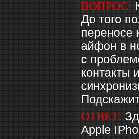
ВОПРОС:
До того п
переносе 
айфон в но
с проблем
контакты 
синхрониз
Подскажит
Зд
ОТВЕТ:
Apple IPh