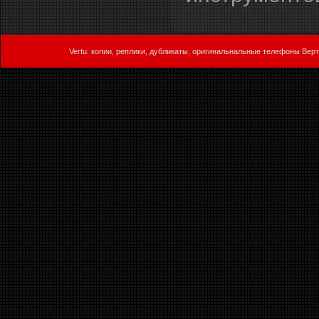
Vertu: копии, реплики, дубликаты, оригинальнальные телефоны Верт