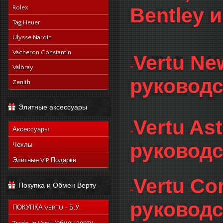
Rolex
Bentley 
Tag Heuer
Ulysse Nardin
Vacheron Constantin
Vertu Ne
-
Valbray
руководс
Zenith
Элитные аксессуары
Vertu As
-
Аксессуары
руководс
Чехлы
Элитные VIP Подарки
Vertu Co
Покупка и Обмен Верту
-
руководс
ПОКУПКА VERTU - Б.У.