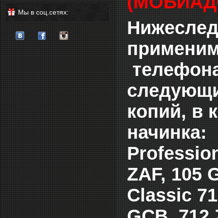
(МОБИАД
Мы в соц.сетях:
Нижеслед
применим
телефона
следующи
копий, в
начинка:
Professio
ZAF, 105 
Сlassic 
GCB, 712 