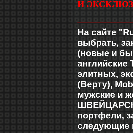
И ЭКСКЛЮЗ
___________
На сайте "R
выбрать, за
(новые и быв
английские
элитных, э
(Верту), Mob
мужские и 
ШВЕЙЦАРСК
портфели, з
следующие г