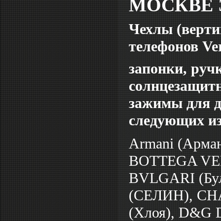
МОСКВЕ
Чехлы (верти
телефонов Ver
запонки, руч
солнцезащитн
зажимы для д
следующих из
Armani (Арман
BOTTEGA VENE
BVLGARI (Бул
(СЕЛИН), CHA
(Хлоя), D&G 