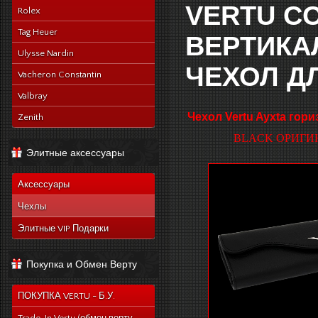
VERTU C
Rolex
Tag Heuer
ВЕРТИКА
Ulysse Nardin
ЧЕХОЛ Д
Vacheron Constantin
Valbray
Чехол Vertu Ayxta гор
Zenith
BLACK ОРИГИ
Элитные аксессуары
Аксессуары
Чехлы
Элитные VIP Подарки
Покупка и Обмен Верту
ПОКУПКА VERTU - Б.У.