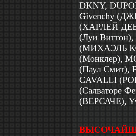
DKNY, DUPONT
Givenchy (ДЖ
(ХАРЛЕЙ ДЕВИ
(Луи Виттон),
(МИХАЭЛЬ КОР
(Монклер), M
(Паул Смит)
CAVALLI (Р
(Салваторе Фе
(ВЕРСАЧЕ), Yv
ВЫСОЧАЙШЕ