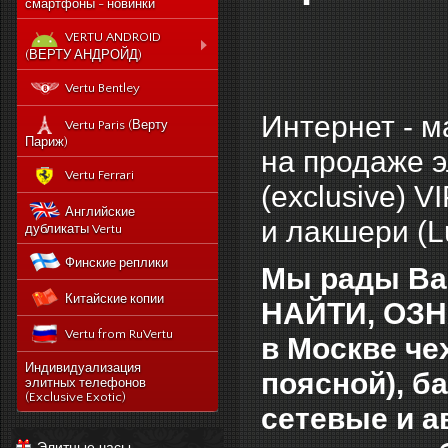
смартфоны - новинки
VERTU ANDROID
(ВЕРТУ АНДРОЙД)
Новый Vertu Signature
Vertu Bentley
New Touch
Интернет - м
Vertu Constellation X duos
Vertu Paris (Верту
Sim - смартфон Верту
Париж)
на продаже э
Констелейшен икс на две
сим карты
Vertu Ferrari
(exclusive) 
Vertu Signature touch
Английские
и лакшери (L
Vertu Aster (Верту Астер)
дубликаты Vertu
Vertu Ti
Финские реплики
Mы рады Ва
Vertu Constellation V
Китайские копии
noviy-vertu-signature-
НАЙТИ, ОЗН
new-touch
Vertu from RuVertu
в Москве че
catalog
category
543-vertu-signature-
Индивидуализация
поясной), б
touch-grape-lizard-
элитных телефонов
175-novyj-vertu-
en
(Exclusive Exotic)
signature-new-touch
сетевые и 
514-vertu-signature-
new-touch-pure-
Элитные часы