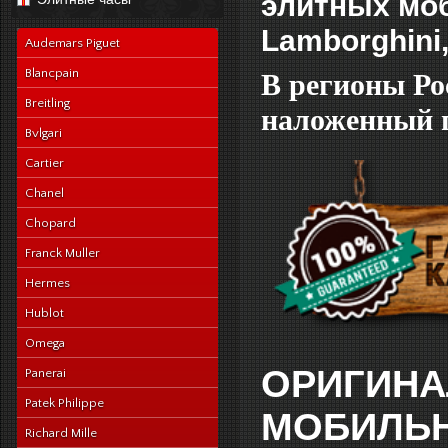
элитных моб
navy-alligator-en
Lamborghini,
Audemars Piguet
Blancpain
В регионы Ро
Breitling
наложенный п
Bvlgari
Cartier
Chanel
Chopard
Franck Muller
Hermes
Hublot
Omega
ОРИГИНА
Panerai
Patek Philippe
МОБИЛЬН
Richard Mille