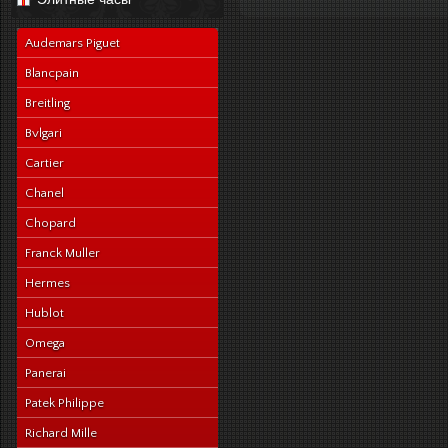
navy-alligator-en
Audemars Piguet
Blancpain
Breitling
Bvlgari
Cartier
Chanel
Chopard
Franck Muller
Hermes
Hublot
Omega
Panerai
Patek Philippe
Richard Mille