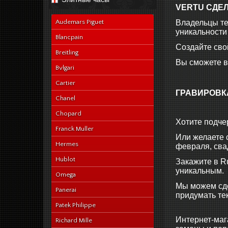
navy-alligator-en
VERTU СДЕЛ
Audemars Piguet
Владельцы тел
уникальности
Blancpain
Создайте сво
Breitling
Вы сможете в
Bvlgari
Cartier
ГРАВИРОВКА
Chanel
Chopard
Хотите подче
Franck Muller
Или желаете 
Hermes
февраля, свад
Hublot
Закажите в Ru
уникальным.
Omega
Мы можем сде
Panerai
придумать тек
Patek Philippe
Интернет-маг
Richard Mille