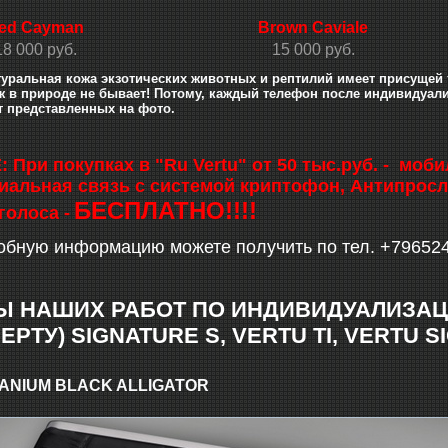
ed Cayman
Brown Caviale
18 000 руб.
15 000 руб.
уральная кожа экзотических животных и рептилий имеет присущей
 в природе не бывает! Потому, каждый телефон после индивидуали
т представленных на фото.
При покупках в "Ru Vertu" от 50 тыс.руб. - мо
альная связь с системой криптофон, Антипросл
БЕСПЛАТНО!!!!
голоса -
обную информацию можете получить по тел. +79652
Ы НАШИХ РАБОТ ПО ИНДИВИДУАЛИЗА
ЕРТУ) SIGNATURE S, VERTU TI, VERTU 
ITANIUM BLACK ALLIGATOR