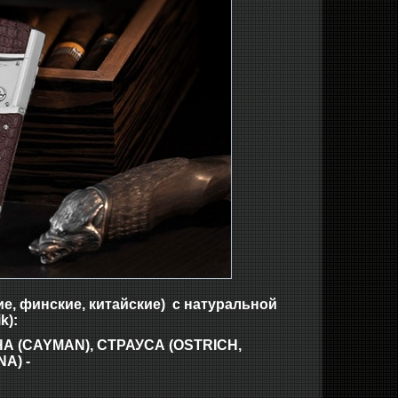
ие, финские, китайские) с натуральной
k):
НА (CAYMAN), СТРАУСА (OSTRICH,
A) -