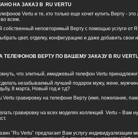
АНО НА ЗАКАЗ В RU VERTU
ефонов Vertu и те, кто только еще хочет купить Верту - эт
 во всем.
й собственный неповторимый Верту c помощью услуги от R
ыбрать цвет, отделку, конфигурацию и даже добавить свои 
 ТЕЛЕФОНОВ ВЕРТУ ПО ВАШЕМУ ЗАКАЗУ В RU VERT
ркнуть, что элитный, имиджевый телефон Vertu принадлеж
сделать незабываемый лучший подарок мужу, жене, мужчин
ьбу, 8 марта, Новый год и т.д?
 Vertu гравировку на телефоне Верту (имя, пожелание, памя
лать гравировку на всех моделях коллекций Vertu – Вам н
ст.
азин "Ru Vertu" предлагает Вам услугу индивидуализации