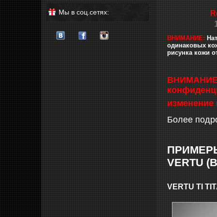
Мы в соц.сетях:
R
ВНИМАНИЕ:
Нат
одинаковых кож
рисунка кожи о
ВНИМАНИЕ: 
конфиденци
изменение 
Более подр
ПРИМЕР
VERTU (В
VERTU TI T