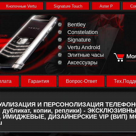
Кнопочные Vertu
Signature Touch
Aster P
Con
Bentley
Constelation
Signature
Vertu Android
Элитные часы
Аксессуары
плата
Гарантия
Вопрос-Ответ
Тех.Подд
АЛИЗАЦИЯ И ПЕРСОНОЛИЗАЦИЯ ТЕЛЕФОНОВ
, дубликат, копии, реплики) - ЭКСКЛЮЗИВН
 ИМИДЖЕВЫЕ, ДИЗАЙНЕРСКИЕ VIP (ВИП)
u