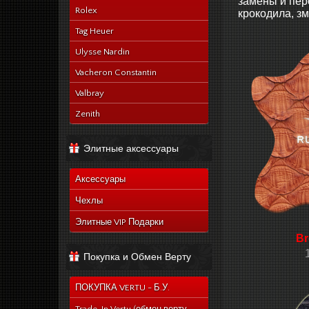
замены и пер
Rolex
крокодила, зм
Tag Heuer
Ulysse Nardin
Vacheron Constantin
Valbray
Zenith
Элитные аксессуары
Аксессуары
Чехлы
Элитные VIP Подарки
Br
Покупка и Обмен Верту
ПОКУПКА VERTU - Б.У.