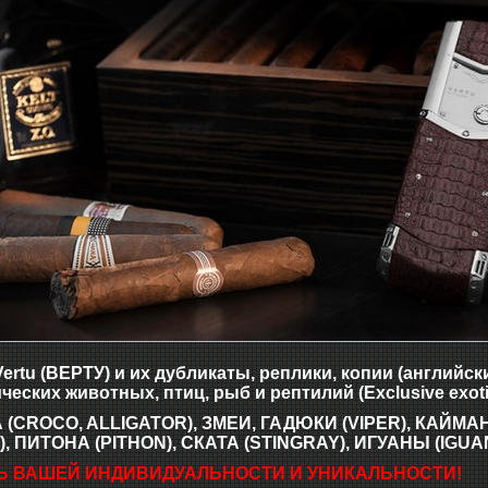
rtu (ВЕРТУ) и их дубликаты, реплики, копии (английск
ческих животных, птиц, рыб и рептилий (Exclusive exoti
(CROCO, ALLIGATOR), ЗМЕИ, ГАДЮКИ (VIPER), КАЙМА
, ПИТОНА (PITHON), СКАТА (STINGRAY), ИГУАНЫ (IGUAN
Ь ВАШЕЙ ИНДИВИДУАЛЬНОСТИ И УНИКАЛЬНОСТИ!