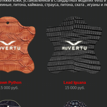
етяжки кожи, установленной в стандартных моделях Vertu и 
еиные, питона, каймана, страуса, питона, ската , игуаны и
own Python
Lead Iguana
15 000 руб.
15 000 руб.
.