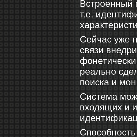
Встроенный м
т.е. иденти
характерист
Сейчас уже 
связи внедри
фонетическим
реально сде
поиска и мо
Система може
входящих и и
идентификац
Способность