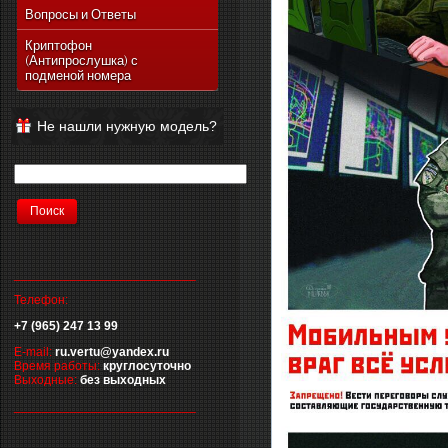
Vertu Ascent Ti
Вопросы и Ответы
Vertu Signature
Криптофон
(Антипрослушка) с
Vertu Ferrari Edition
подменой номера
Vertu Racetrack Legends
Vertu Ascent
Не нашли нужную модель?
Vertu Signature Diamonds
Vertu Signature Touch
Vertu Constellation Extra
Vertu Constellation Touch
Vertu Aster
__________________________
Телефон:
+7 (965) 247 13 99
E-mail:
ru.vertu@yandex.ru
Время работы:
круглосуточно
Выходные:
без выходных
__________________________