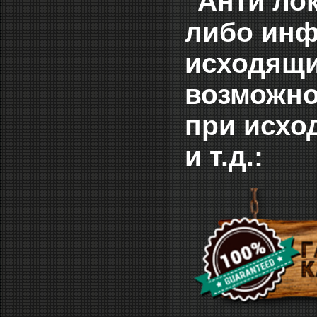
"Анти ло
либо инф
исходящи
возможно
при исхо
и т.д.: