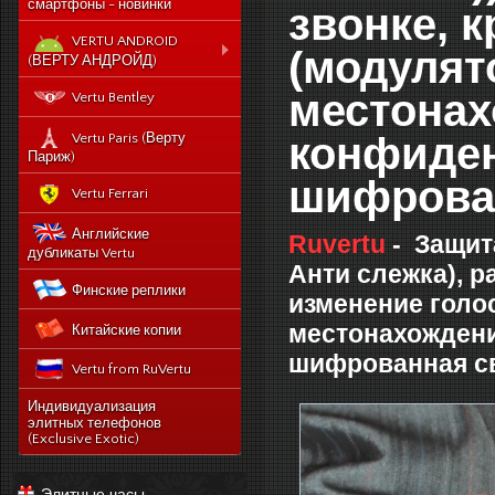
смартфоны - новинки
звонке, 
VERTU ANDROID
(модулят
(ВЕРТУ АНДРОЙД)
Новый Vertu Signature
местонах
Vertu Bentley
New Touch
Vertu Constellation X duos
конфиде
Vertu Paris (Верту
Sim - смартфон Верту
Париж)
Констелейшен икс на две
шифрова
сим карты
Vertu Ferrari
Vertu Signature touch
Английские
Ruvertu
-
Защит
Vertu Aster (Верту Астер)
дубликаты Vertu
Анти слежка), 
Vertu Ti
Финские реплики
изменение голос
Vertu Constellation V
местонахождени
Китайские копии
noviy-vertu-signature-
new-touch
шифрованная с
Vertu from RuVertu
catalog
category
543-vertu-signature-
Индивидуализация
touch-grape-lizard-
элитных телефонов
175-novyj-vertu-
en
(Exclusive Exotic)
signature-new-touch
514-vertu-signature-
new-touch-pure-
Элитные часы