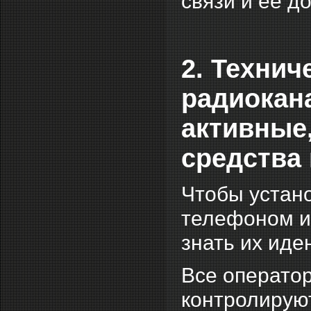
связи и её 
2. Техни
радиокана
активные,
средства 
Чтобы устан
телефоном и
знать их ид
Все операто
контролирую