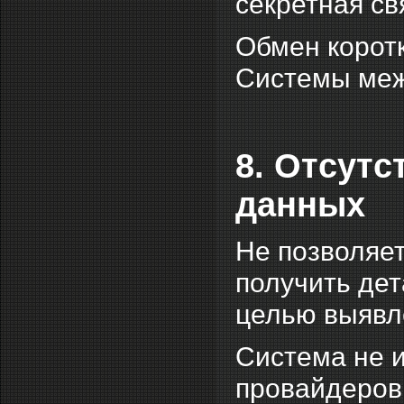
секретная св
Обмен корот
Системы меж
8. Отсутс
данных
Не позволяе
получить де
целью выявле
Система не и
провайдеров 