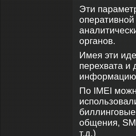
Эти парамет
оперативной
аналитическ
органов.
Имея эти ид
перехвата и
информацию 
По IMEI можн
использовали
биллинговые 
общения, SMS
т.д.)