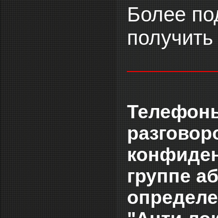
Более п
получить
___________
Телефон
разговор
конфиде
группе а
определе