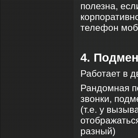
полезна, есл
корпоративн
телефон моб
4. Подме
Работает в д
Рандомная п
звонки, под
(т.е. у вызы
отображатьс
разный)