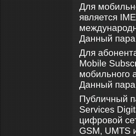
Для мобильн
является IMEI
международн
Данный парам
Для абонента
Mobile Subsc
мобильного 
Данный парам
Публичный па
Services Dig
цифровой сет
GSM, UMTS и