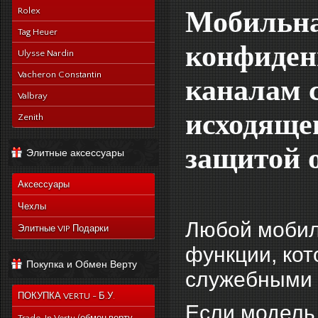
Rolex
Мобильна
Tag Heuer
конфиден
Ulysse Nardin
Vacheron Constantin
каналам 
Valbray
исходящег
Zenith
защитой 
Элитные аксессуары
Аксессуары
Чехлы
Любой мобил
Элитные VIP Подарки
функции, ко
Покупка и Обмен Верту
служебными 
ПОКУПКА VERTU - Б.У.
Если модель