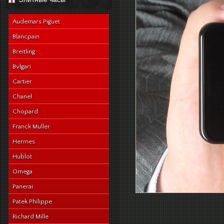
navy-alligator-en
Audemars Piguet
Blancpain
Breitling
Bvlgari
Cartier
Chanel
Chopard
Franck Muller
Hermes
Hublot
Omega
Panerai
Patek Philippe
Richard Mille