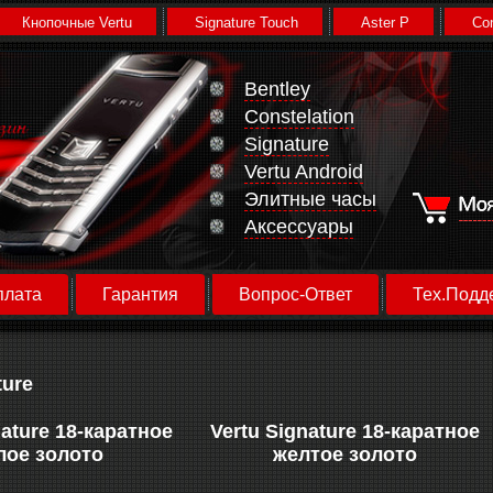
Кнопочные Vertu
Signature Touch
Aster P
Con
Bentley
Constelation
Signature
Vertu Android
Элитные часы
Аксессуары
плата
Гарантия
Вопрос-Ответ
Тех.Подд
ture
nature 18-каратное
Vertu Signature 18-каратное
лое золото
желтое золото