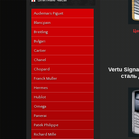
navy-alligator-en
Audemars Piguet
Blancpain
Це
Breitling
Bvlgari
Cartier
Chanel
Vertu Sign
Chopard
сталь
Franck Muller
Hermes
Hublot
Omega
Panerai
Patek Philippe
Richard Mille