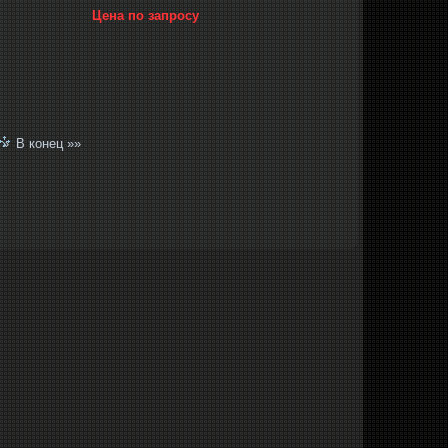
Цена по запросу
 »
В конец »»