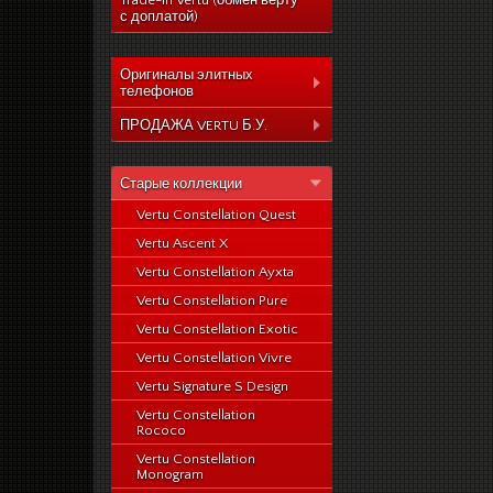
Trade-In Vertu (обмен верту
с доплатой)
Оригиналы элитных
телефонов
Коллекция Aster
ПРОДАЖА VERTU Б.У.
Коллекция Constelation
Коллекция Aster
Коллекция Signature
Старые коллекции
Коллекция Constelation
Коллекция Ascent
Vertu Constellation Quest
Коллекция Signature
Коллекция Signature
Vertu Ascent X
Коллекция Ascent
Touch
Vertu Constellation Ayxta
Коллекция Signature
Коллекция Новый
Touch
Vertu Constellation Pure
Signature Touch
Коллекция Новый
Vertu Constellation Exotic
Signature Touch
Vertu Constellation Vivre
Vertu Signature S Design
Vertu Constellation
Rococo
Vertu Constellation
Monogram