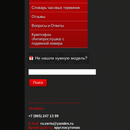
Словарь часовых терминов
Отзывы
Вопросы и Ответы
Криптофон
(Антипрослушка) с
подменой номера
Не нашли нужную модель?
__________________________
Телефон:
+7 (965) 247 13 99
E-mail:
ru.vertu@yandex.ru
Время работы:
круглосуточно