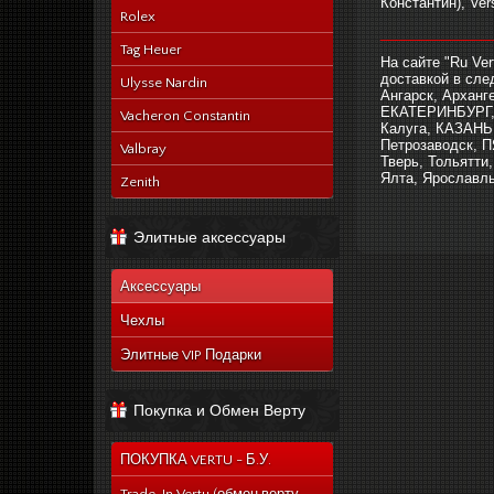
Константин), Vers
Rolex
______________
Tag Heuer
На сайте "Ru Ve
доставкой в сл
Ulysse Nardin
Ангарск, Арханг
ЕКАТЕРИНБУРГ, 
Vacheron Constantin
Калуга, КАЗАНЬ,
Петрозаводск, 
Valbray
Тверь, Тольятти
Ялта, Ярославль
Zenith
Элитные аксессуары
Аксессуары
Чехлы
Элитные VIP Подарки
Покупка и Обмен Верту
ПОКУПКА VERTU - Б.У.