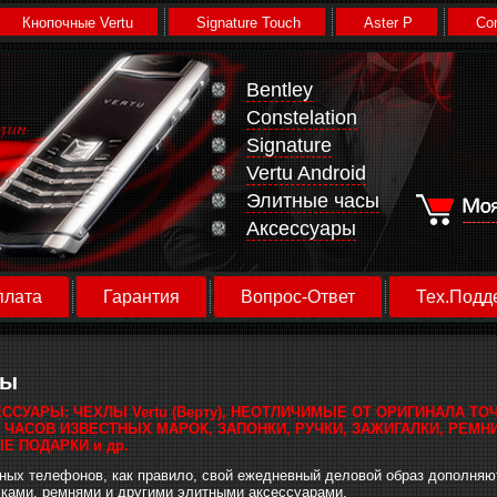
Кнопочные Vertu
Signature Touch
Aster P
Con
Bentley
Constelation
Signature
Vertu Android
Элитные часы
Аксессуары
плата
Гарантия
Вопрос-Ответ
Тех.Подд
ры
ССУАРЫ: ЧЕХЛЫ Vertu (Верту), НЕОТЛИЧИМЫЕ ОТ ОРИГИНАЛА ТО
ЧАСОВ ИЗВЕСТНЫХ МАРОК, ЗАПОНКИ, РУЧКИ, ЗАЖИГАЛКИ, РЕМНИ
Е ПОДАРКИ и др.
ных телефонов, как правило, свой ежедневный деловой образ дополняю
ками, ремнями и другими элитными аксессуарами.