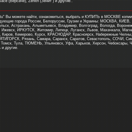
ace (Версаче), Zenith (Зенит ) и другие..
________________________________________________________________
rtu" Вы можете найти, ознакомиться, выбрать и КУПИТЬ в МОСКВЕ копии
едующие города России, Белоруссии, Грузии и Украины: МОСКВА, КИЕ
ельск, Астрахань, Альметьевск, Владимир, Волгоград, Вологда, Воронеж
Ижевск, ИРКУТСК, Житомир, Липецк, Луганск, Львов, Махачкала, Магн
 Киров, Кемерово, Курск, КРАСНОДАР, Красноярск, Набережные Челны,
ПЯТИГОРСК, Рязань, Самара, Саранск, Саратов, Севастополь, СОЧИ, С
, Томск, Тула, ТЮМЕНЬ, Ульяновск, Уфа, Харьков, Херсон, Чебоксары, Че
 и другие.