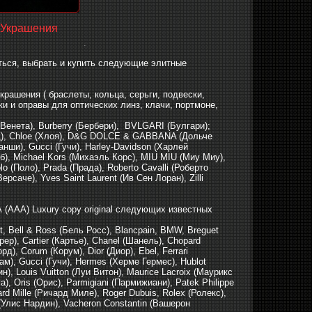
Украшения
.
миться, выбрать и купить следующие элитные
крашения ( браслеты, кольца, серьги, подвески,
и и оправы для оптических линз, клачи, портмоне,
 Венета), Burberry (Бербери), BVLGARI (Булгари);
пард), Chloe (Хлоя), D&G DOLCE & GABBANA (Дольче
анши), Gucci (Гучи), Harley-Davidson (Харлей
б), Michael Kors (Михаэль Корс), MIU MIU (Миу Миу),
o (Поло), Prada (Прада), Roberto Cavalli (Роберто
саче), Yves Saint Laurent (Ив Сен Лоран), Zilli
(AAA) Luxury copy original следующих известных
t, Bell & Ross (Бель Росс), Blancpain, BMW, Breguet
ерер), Cartier (Картье), Chanel (Шанель), Chopard
д), Corum (Корум), Dior (Диор), Ebel, Ferrari
хам), Gucci (Гучи), Hermes (Херме Гермес), Hublot
), Louis Vuitton (Луи Витон), Maurice Lacroix (Маурикс
), Oris (Орис), Parmigiani (Пармижиани), Patek Philippe
d Mille (Ричард Миле), Roger Dubuis, Rolex (Ролекс),
 (Улис Нардин), Vacheron Constantin (Вашерон