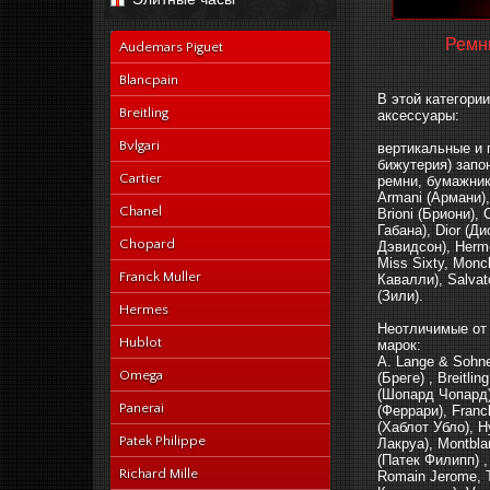
navy-alligator-en
Ремн
Audemars Piguet
Blancpain
В этой категори
Breitling
аксессуары:
Bvlgari
вертикальные и 
бижутерия) запо
Cartier
ремни, бумажник
Armani (Армани),
Chanel
Brioni (Бриони),
Габана), Dior (Д
Chopard
Дэвидсон), Herme
Miss Sixty, Monc
Franck Muller
Кавалли), Salvat
(Зили).
Hermes
Неотличимые от 
Hublot
марок:
A. Lange & Sohne
Omega
(Бреге) , Breitli
(Шопард Чопард),
Panerai
(Феррари), Franc
(Хаблот Убло), H
Patek Philippe
Лакруа), Montbla
(Патек Филипп) ,
Richard Mille
Romain Jerome, T