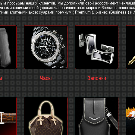
ным просьбам наших клиентов, мы дополнили свой ассортимент чехлам
очными копиями швейцарских часов известных марок и брендов, запонка
ими элитными аксессуарами премиум ( Premium ), бизнес (Business ) и л
ы
Часы
Запонки