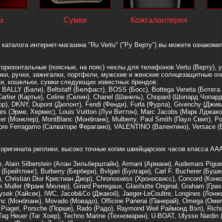
и
Сумки
Кожгалантерея
и каталога интернет-магазина "Ru Vertu" ("Ру Верту") вы можете ознако
горизонтальные (поясные, на пояс) чехлы для телефонов Vertu (Верту), у
нки, ручки, зажигалки, портфели, мужские и женские солнцезащитные очк
и, кошельки, сумки следующих известных брендов:
 BALLY (Бали), Beltstaff (Белфаст), BOSS (Босс), Bottega Veneta (Ботега
 Cartier (Картье), Celine (Селин), Chanel (Шанель), Chopard (Шопард Чо
иор), DKNY, Dupont (Дюпонт), Fendi (Фенди), Furla (Фурла), Givenchy (Джив
s (Эрме, Хермес), Louis Vuitton (Луи Виттон), Marc Jacobs (Марк Лджако
ler (Монклер), MontBlanc (Монбланк), Mulberry, Paul Smith (Паул Смит), Pol
ore Ferragamo (Салваторе Ферагамо), VALENTINO (Валентино), Versace (Вер
оригинала реплики, высоко точные копии швейцарских часов класса ААА 
, Alain Silberstein (Алан Зильберштайн), Armani (Армани), Audemars Pigue
ng (Брейтлинг), Burberry (Бербери), Bvlgari (Булгари), Carl F. Bucherer (Буш
 Christian Dior Кристиан Диор), Chronoswiss (Хроносвисс), Concord (Конкор
k Muller (Франк Мюлер), Girard Perregaux, Glashutte Original, Graham (Гра
ysek (Хайсек), IWC, Jacob&Co (Джакоб), Jaeger-LeCoultre, Longines (Лонжин
nc (Монбланк), Movado (Мовадо), Officine Panerai (Панерай), Omega (Омега
 Piaget, Porsche (Порше), Rado (Радо), Raymond Weil Раймонд Вэл), Richar
ag Heuer (Таг Хоер), Techno Marine (Техномарин), U-BOAT, Ulysse Nardin