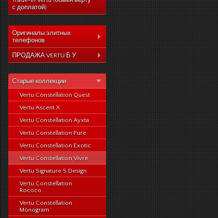
Trade-In Vertu (обмен верту
с доплатой)
Оригиналы элитных
телефонов
Коллекция Aster
ПРОДАЖА VERTU Б.У.
Коллекция Constelation
Коллекция Aster
Коллекция Signature
Старые коллекции
Коллекция Constelation
Коллекция Ascent
Vertu Constellation Quest
Коллекция Signature
Коллекция Signature
Vertu Ascent X
Коллекция Ascent
Touch
Vertu Constellation Ayxta
Коллекция Signature
Коллекция Новый
Touch
Vertu Constellation Pure
Signature Touch
Коллекция Новый
Vertu Constellation Exotic
Signature Touch
Vertu Constellation Vivre
Vertu Signature S Design
Vertu Constellation
Rococo
Vertu Constellation
Monogram