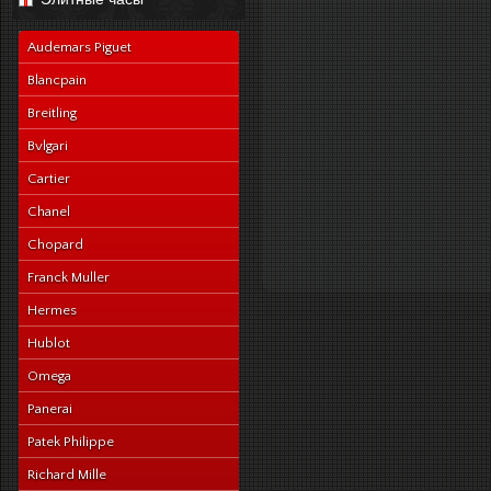
navy-alligator-en
Audemars Piguet
Blancpain
Breitling
Bvlgari
Cartier
Chanel
Chopard
Franck Muller
Hermes
Hublot
Omega
Panerai
Patek Philippe
Richard Mille