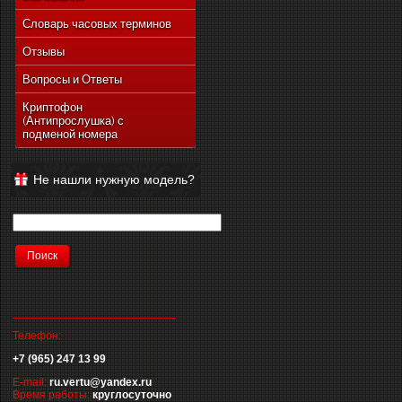
Словарь часовых терминов
Отзывы
Вопросы и Ответы
Криптофон
(Антипрослушка) с
подменой номера
Не нашли нужную модель?
__________________________
Телефон:
+7 (965) 247 13 99
E-mail:
ru.vertu@yandex.ru
Время работы:
круглосуточно