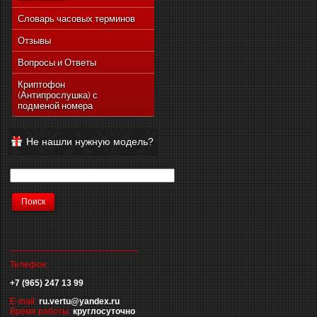
Словарь часовых терминов
Отзывы
Вопросы и Ответы
Криптофон
(Антипрослушка) с
подменой номера
Не нашли нужную модель?
__________________________
Телефон:
+7 (965) 247 13 99
E-mail:
ru.vertu@yandex.ru
Время работы:
круглосуточно