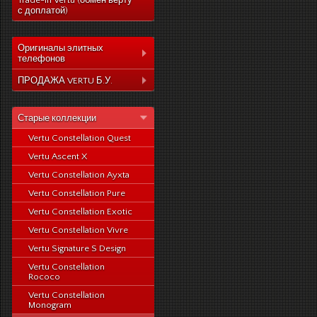
Trade-In Vertu (обмен верту
с доплатой)
Оригиналы элитных
телефонов
Коллекция Aster
ПРОДАЖА VERTU Б.У.
Коллекция Constelation
Коллекция Aster
Коллекция Signature
Старые коллекции
Коллекция Constelation
Коллекция Ascent
Vertu Constellation Quest
Коллекция Signature
Коллекция Signature
Vertu Ascent X
Коллекция Ascent
Touch
Vertu Constellation Ayxta
Коллекция Signature
Коллекция Новый
Touch
Vertu Constellation Pure
Signature Touch
Коллекция Новый
Vertu Constellation Exotic
Signature Touch
Vertu Constellation Vivre
Vertu Signature S Design
Vertu Constellation
Rococo
Vertu Constellation
Monogram