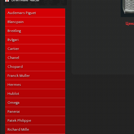
navy-alligator-en
Audemars Piguet
Blancpain
Цен
Breitling
Bvlgari
Cartier
Chanel
Chopard
Franck Muller
Hermes
Hublot
Omega
Panerai
Patek Philippe
Richard Mille