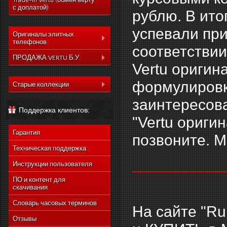
Trade-In Vertu (обмен верту
с доплатой)
рублю. В ито
успевали при
Оригиналы элитных
телефонов
соответствии
Коллекция Aster
ПРОДАЖА VERTU Б.У.
Vertu оригин
Коллекция Constelation
Коллекция Aster
формулировку
Коллекция Signature
Старые коллекции
Коллекция Constelation
Коллекция Ascent
Vertu Constellation Quest
заинтересова
Коллекция Signature
Поддержка клиентов:
Коллекция Signature
Vertu Ascent X
Коллекция Ascent
"Vertu ориги
Touch
Vertu Constellation Ayxta
Коллекция Signature
Коллекция Новый
Гарантия
Touch
позвоните. М
Vertu Constellation Pure
Signature Touch
Коллекция Новый
Техническая поддержка
Vertu Constellation Exotic
Signature Touch
___________
Инструкции пользователя
Vertu Constellation Vivre
Vertu Signature S Design
ПО и контент для
скачивания
Vertu Constellation
Rococo
Словарь часовых терминов
На сайте "Ru
Vertu Constellation
Monogram
Отзывы