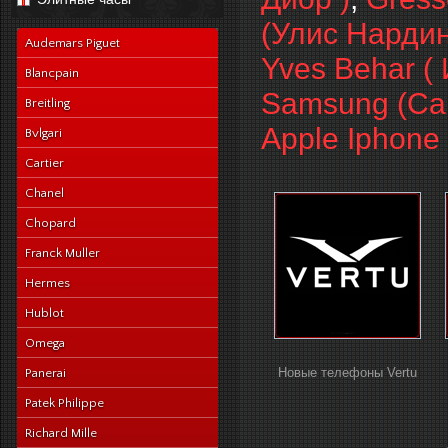
navy-alligator-en
(Улис Нардин
Audemars Piguet
Yves Behar ( 
Blancpain
Samsung (Са
Breitling
Apple Iphone
Bvlgari
Cartier
Chanel
Chopard
Franck Muller
Hermes
Hublot
Omega
Новые телефоны Vertu
Panerai
Patek Philippe
Richard Mille