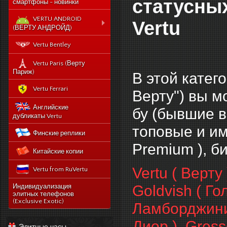
статусны
смартфоны - новинки
VERTU ANDROID
Vertu
(ВЕРТУ АНДРОЙД)
Новый Vertu Signature
Vertu Bentley
New Touch
Vertu Constellation X duos
Vertu Paris (Верту
Sim - смартфон Верту
Париж)
В этой катег
Констелейшен икс на две
сим карты
Vertu Ferrari
Верту") вы м
Vertu Signature touch
Английские
бу (бывшие в
Vertu Aster (Верту Астер)
дубликаты Vertu
Vertu Ti
топовые и и
Финские реплики
Vertu Constellation V
Premium ), би
Китайские копии
noviy-vertu-signature-
new-touch
Vertu ( Верту 
Vertu from RuVertu
catalog
category
543-vertu-signature-
Goldvish ( Го
Индивидуализация
touch-grape-lizard-
элитных телефонов
175-novyj-vertu-
en
(Exclusive Exotic)
Ламборджини
signature-new-touch
514-vertu-signature-
new-touch-pure-
Диор )
,
Gress
Элитные часы