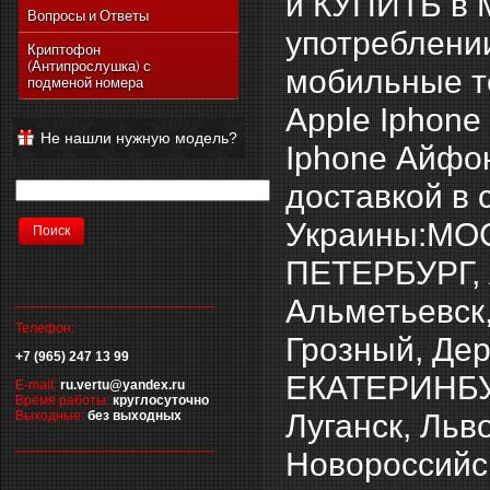
и КУПИТЬ в 
Vertu Ascent Ti
Вопросы и Ответы
употреблении
Vertu Signature
Криптофон
(Антипрослушка) с
Vertu Ferrari Edition
мобильные те
подменой номера
Vertu Racetrack Legends
Apple Iphone
Vertu Ascent
Не нашли нужную модель?
Iphone Айфон
Vertu Signature Diamonds
Vertu Signature Touch
доставкой в 
Vertu Constellation Extra
Украины:МО
Vertu Constellation Touch
ПЕТЕРБУРГ, А
Vertu Aster
__________________________
Альметьевск,
Телефон:
Грозный, Дер
+7 (965) 247 13 99
ЕКАТЕРИНБУР
E-mail:
ru.vertu@yandex.ru
Время работы:
круглосуточно
Луганск, Ль
Выходные:
без выходных
__________________________
Новороссийск