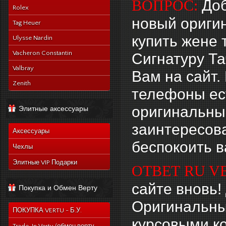
Доб
ВОПРОС:
Rolex
новый оригин
Tag Heuer
купить жене 
Ulysse Nardin
Vacheron Constantin
Сигнатуру Та
Valbray
Вам на сайт.
Zenith
телефоны ест
оригинальные
Элитные аксессуары
заинтересов
Аксессуары
беспокоить в
Чехлы
Элитные VIP Подарки
ОТВЕТ RU V
сайте вновь!
Покупка и Обмен Верту
Оригинальны
ПОКУПКА VERTU - Б.У.
курсовыми к