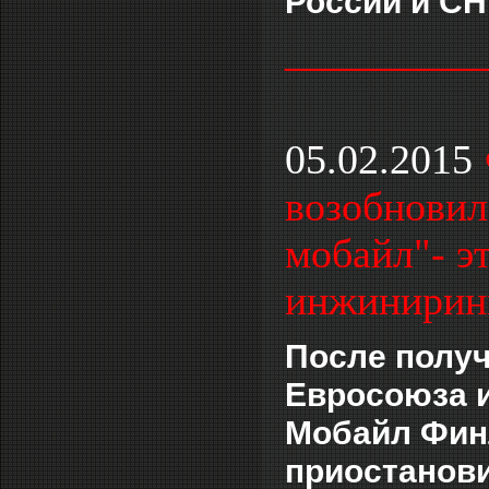
России и СН
___________
05.02.2015
возобновил
мобайл"- эт
инжиниринг
После полу
Евросоюза и
Мобайл Финл
приостанови