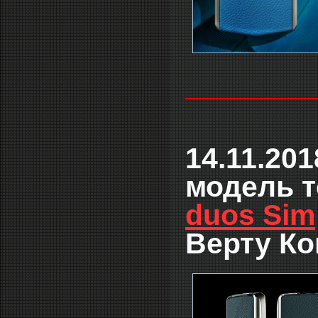
________
14.11.20
модель 
duos Sim
Верту Ко