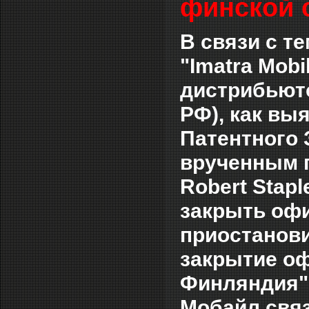
финской с
В связи с т
"Imatra Mobil
дистрибьюто
РФ)
, как в
Патентного 
врученным 
Robert Stap
закрыть офи
приостанови
закрытие о
Финляндия"
Мобайл связ