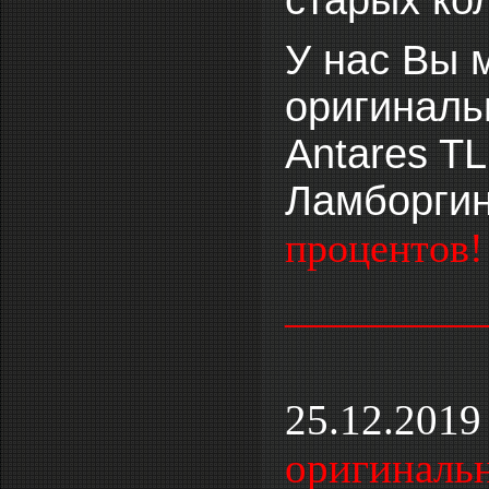
старых ко
У нас Вы м
оригиналь
Antares TL
Ламборгини
процентов!
_________
25.12.2019
оригинальн