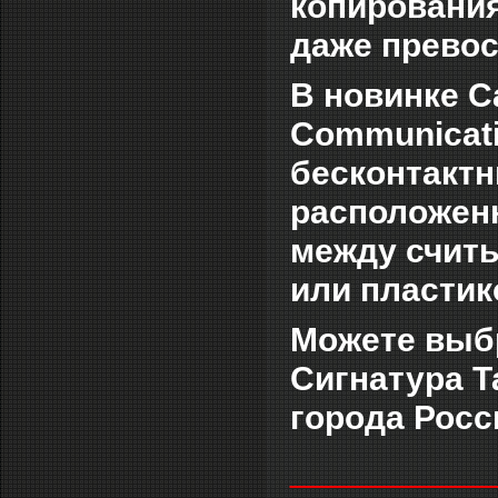
копирования
даже превос
В новинке C
Communicat
бесконтакт
расположен
между счит
или пластик
Можете выбр
Сигнатура Т
города Росс
___________