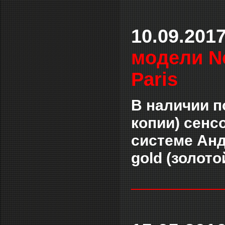
10.09.201
модели Ne
Paris
В наличии п
копии) сенс
системе Андр
gold (золото
___________