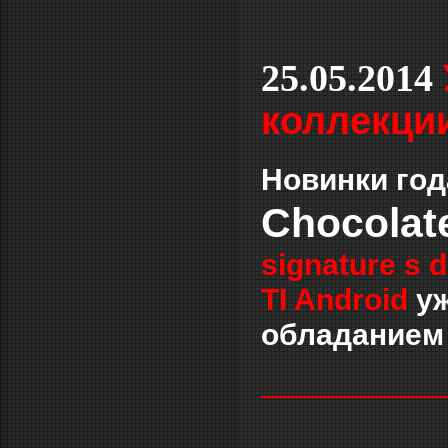
25.05.2014
коллекции
Новинки год
Chocolat
signature s 
TI Android
уж
обладанием 
___________