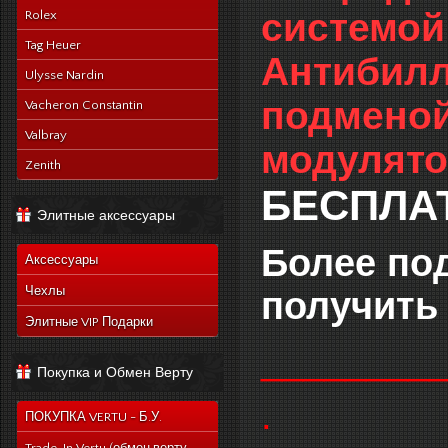
системой
Rolex
Tag Heuer
Антибилл
Ulysse Nardin
подменой
Vacheron Constantin
Valbray
модулято
Zenith
БЕСПЛАТ
Элитные аксессуары
Более по
Аксессуары
Чехлы
получить 
Элитные VIP Подарки
________
Покупка и Обмен Верту
.
ПОКУПКА VERTU - Б.У.