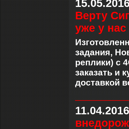
15.05.201
Верту Сиг
уже у нас
Изготовленн
задания, Нов
реплики) с 
заказать и 
доставкой в
___________
11.04.201
внедорож