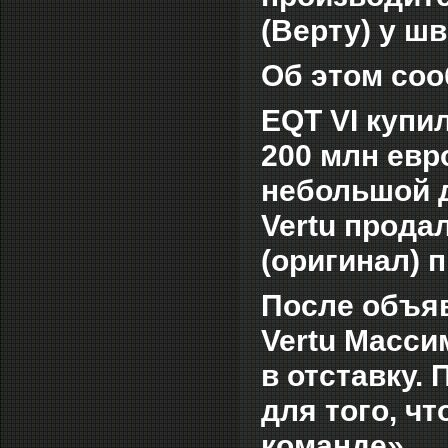
(Верту) у шв
Об этом соо
EQT VI купил
200 млн евр
небольшой д
Vertu прода
(оригинал) 
После объяв
Vertu Масси
в отставку.
для того, ч
команде».