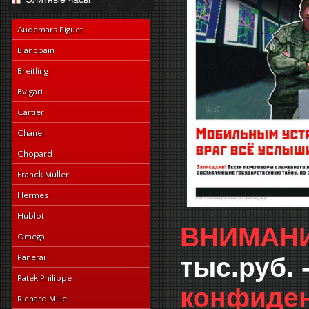
navy-alligator-en
Audemars Piguet
Blancpain
Breitling
Bvlgari
Cartier
Chanel
Chopard
Franck Muller
Hermes
Hublot
ВНИМАНИ
Omega
Panerai
тыс.руб. 
Patek Philippe
конфиден
Richard Mille