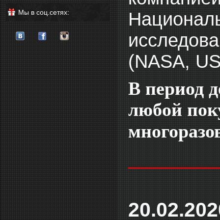
Мы в соц.сетях:
Националь
исследова
(NASA, US
В период 
любой поку
многоразо
________
20.02.20