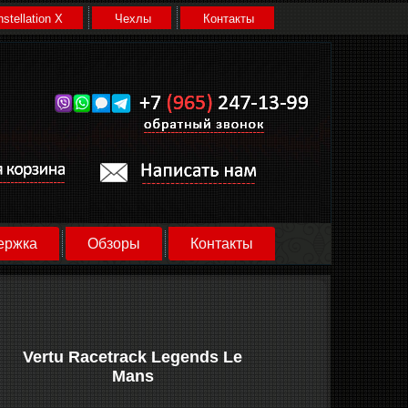
stellation X
Чехлы
Контакты
ержка
Обзоры
Контакты
Vertu Racetrack Legends Le
Mans