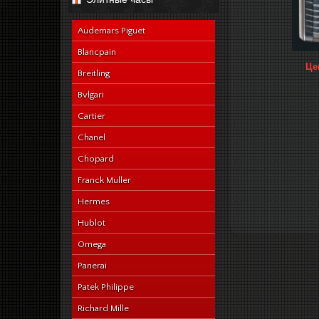
navy-alligator-en
Audemars Piguet
Blancpain
Це
Breitling
Bvlgari
Cartier
Chanel
Chopard
Franck Muller
Hermes
Hublot
Omega
Panerai
Patek Philippe
Richard Mille