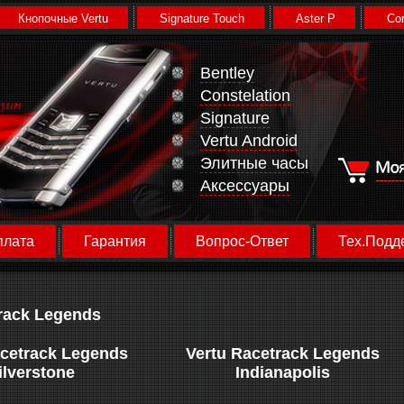
Кнопочные Vertu
Signature Touch
Aster P
Con
Bentley
Constelation
Signature
Vertu Android
Элитные часы
Аксессуары
плата
Гарантия
Вопрос-Ответ
Тех.Подд
rack Legends
acetrack Legends
Vertu Racetrack Legends
ilverstone
Indianapolis