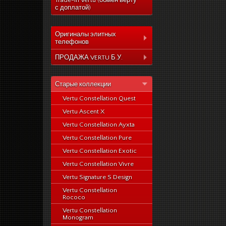
Trade-In Vertu (обмен верту
с доплатой)
Оригиналы элитных
телефонов
Коллекция Aster
ПРОДАЖА VERTU Б.У.
Коллекция Constelation
Коллекция Aster
Коллекция Signature
Старые коллекции
Коллекция Constelation
Коллекция Ascent
Vertu Constellation Quest
Коллекция Signature
Коллекция Signature
Vertu Ascent X
Коллекция Ascent
Touch
Vertu Constellation Ayxta
Коллекция Signature
Коллекция Новый
Touch
Vertu Constellation Pure
Signature Touch
Коллекция Новый
Vertu Constellation Exotic
Signature Touch
Vertu Constellation Vivre
Vertu Signature S Design
Vertu Constellation
Rococo
Vertu Constellation
Monogram