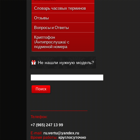
Словарь часовых терминов
Отзывы
Вопросы и Ответы
Криптофон
(Антипрослушка) с
подменой номера
Не нашли нужную модель?
__________________________
Телефон:
+7 (965) 247 13 99
E-mail:
ru.vertu@yandex.ru
Время работы:
круглосуточно