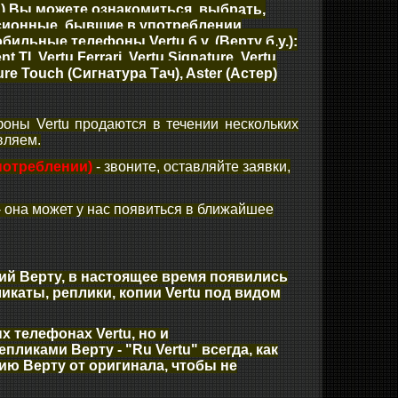
у") Вы можете ознакомиться, выбрать,
ссионные, бывшие в употреблении
ильные телефоны Vertu б.у. (Верту б.у.):
t TI, Vertu Ferrari, Vertu Signature, Vertu
ture Touch (Сигнатура Тач), Aster (Астер)
оны Vertu продаются в течении нескольких
вляем.
употреблении)
- звоните, оставляйте заявки,
- она может у нас появиться в ближайшее
ий Верту, в настоящее время появились
каты, реплики, копии Vertu под видом
х телефонах Vertu, но и
ликами Верту - "Ru Vertu" всегда, как
пию Верту от оригинала, чтобы не