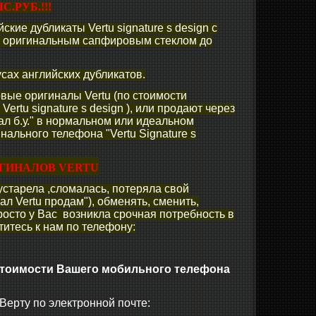
С.РУБ.!!!
кие дубликаты Vertu signature s design c
 оригинальным сапфировым стеклом до
усах английских дубликатов.
вые оригиналы Vertu (по стоимости
ertu signature s design ), или продают через
л б.у." в нормальном или идеальном
нального телефона "Vertu Signature s
ИГИНАЛОВ VERTU
устарела ,сломалась, потеряла свой
л Vertu продам"), обменять, сменить,
росто у Вас возникла срочная потребность в
титесь к нам по телефону:
стоимости Вашего мобильного телефона
ерту по электронной почте: