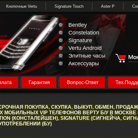
Кнопочные Vertu
Signature Touch
Aster P
Con
Bentley
Constelation
Signature
Vertu Android
Элитные часы
Аксессуары
плата
Гарантия
Вопрос-Ответ
Тех.Подд
: СРОЧНАЯ ПОКУПКА, СКУПКА, ВЫКУП, ОБМЕН, ПРО
 МОБИЛЬНЫХ VIP ТЕЛЕФОНОВ ВЕРТУ Б/У В МОСКВЕ : 
ION (КОНСТАЛЕЙШЕН), SIGNATURE (СИГНЕЙЧА, СИГНА
УПОТРЕБЛЕНИИ (БУ)