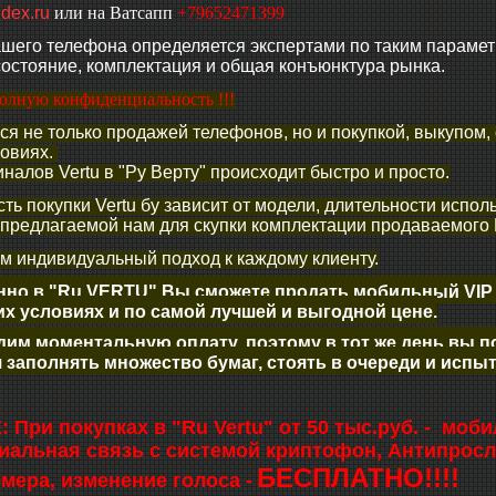
dex.ru
или на Ватсапп
+79652471399
шего телефона определяется экспертами по таким параметра
состояние, комплектация и общая конъюнктура рынка.
олную конфиденциальность !!!
я не только продажей телефонов, но и покупкой, выкупом
ловиях.
налов Vertu в "Ру Верту" происходит быстро и просто.
ть покупки Vertu бу зависит от модели, длительности испол
 предлагаемой нам для скупки комплектации продаваемого В
 индивидуальный подход к каждому клиенту.
нно в "Ru VERTU" Вы сможете продать мобильный VIP
х условиях и по самой лучшей и выгодной цене.
им моментальную оплату, поэтому в тот же день вы по
 заполнять множество бумаг, стоять в очереди и испы
При покупках в "Ru Vertu" от 50 тыс.руб. - мо
альная связь с системой криптофон, Антипросл
БЕСПЛАТНО!!!!
мера, изменение голоса -