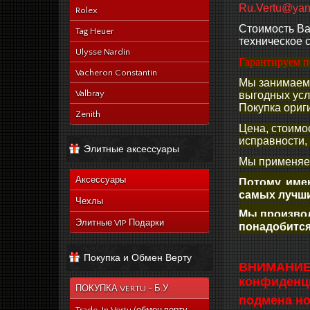
Ru.Vertu@yan
Rolex
Стоимость Ва
Tag Heuer
техническое 
Ulysse Nardin
Гарантируем п
Vacheron Constantin
Мы занимаемс
Valbray
выгодных ус
Покупка ориги
Zenith
Цена, стоимос
исправности,
Элитные аксессуары
Мы применяем
Аксессуары
Потому, име
самых лучши
Чехлы
Мы производ
Элитные VIP Подарки
понадобится
Покупка и Обмен Верту
ВНИМАНИЕ: 
конфиденци
ПОКУПКА VERTU - Б.У.
подмена но