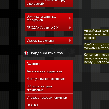
Trade-In Vertu (обмен верту
с доплатой)
Оригиналы элитных
______________
телефонов
Коллекция Aster
ПРОДАЖА VERTU Б.У.
Английская комп
Коллекция Constelation
телефонов Верт
Коллекция Aster
«люкс».
Коллекция Signature
Старые коллекции
Коллекция Constelation
Идейным вдохно
Коллекция Ascent
Vertu Constellation Quest
Коллекция Signature
мобильный телеф
Поддержка клиентов:
Коллекция Signature
Vertu Ascent X
Коллекция Ascent
Концепция избр
Touch
мире, самые лу
Vertu Constellation Ayxta
Коллекция Signature
Верту (English Ve
Коллекция Новый
Гарантия
Touch
Vertu Constellation Pure
Signature Touch
Коллекция Новый
Техническая поддержка
Vertu Constellation Exotic
Signature Touch
Инструкции пользователя
Vertu Constellation Vivre
Vertu Signature S Design
ПО и контент для
скачивания
Vertu Constellation
Rococo
Словарь часовых терминов
Vertu Constellation
Monogram
Отзывы