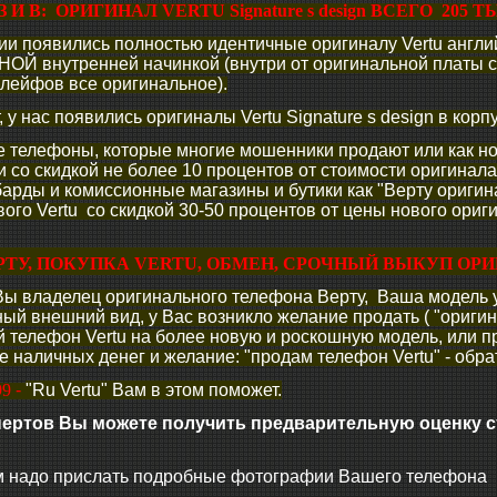
З И В: ОРИГИНАЛ VERTU Signature s design ВСЕГО 205 ТЫ
ии появились полностью идентичные оригиналу Vertu английс
Й внутренней начинкой (внутри от оригинальной платы с
лейфов все оригинальное).
 у нас появились оригиналы Vertu Signature s design в корп
е телефоны, которые многие мошенники продают или как но
 со скидкой не более 10 процентов от стоимости оригинала V
арды и комиссионные магазины и бутики как "Верту оригина
ого Vertu со скидкой 30-50 процентов от цены нового ориги
РТУ, ПОКУПКА VERTU, ОБМЕН, СРОЧНЫЙ ВЫКУП ОР
 Вы владелец оригинального телефона Верту, Ваша модель 
ый внешний вид, у Вас возникло желание продать ( "оригина
й телефон Vertu на более новую и роскошную модель, или п
 наличных денег и желание: "продам телефон Vertu" - обра
99
-
"Ru Vertu" Вам в этом поможет.
пертов Вы можете получить предварительную оценку 
м надо прислать подробные фотографии Вашего телефона В