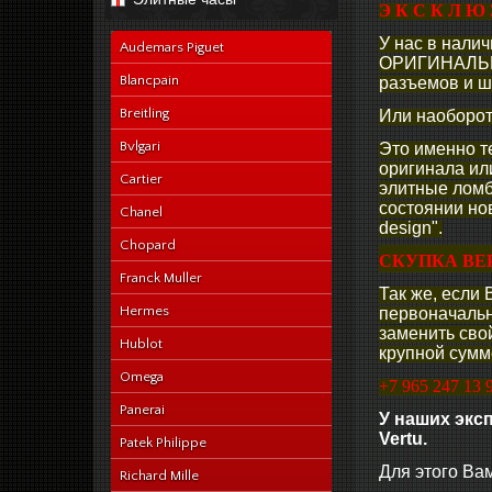
navy-alligator-en
Э К С К Л Ю 
У нас в налич
Audemars Piguet
ОРИГИНАЛЬНО
Blancpain
разъемов и ш
Breitling
Или наоборот,
Bvlgari
Это именно т
оригинала или
Cartier
элитные ломб
состоянии нов
Chanel
design".
Chopard
СКУПКА ВЕ
Franck Muller
Так же, если
Hermes
первоначальн
заменить сво
Hublot
крупной сумме
Omega
+7 965 247 13 
Panerai
У наших экс
Vertu.
Patek Philippe
Для этого Ва
Richard Mille