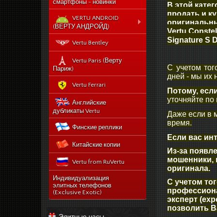
смартфоны - новинки
В этой катег
продать и к
VERTU ANDROID
оригинальные
(ВЕРТУ АНДРОЙД)
Vertu Constell
Signature S D
Новый Vertu Signature
Vertu Bentley
New Touch
Vertu Constellation X duos
Vertu Paris (Верту
С учетом тог
Sim - смартфон Верту
Париж)
Констелейшен икс на две
дней - мы их
сим карты
Vertu Ferrari
Потому, есл
Vertu Signature touch
уточняйте по
Английские
Vertu Aster (Верту Астер)
дубликаты Vertu
Даже если в 
Vertu Ti
время.
Финские реплики
Vertu Constellation V
Если вас ин
Китайские копии
noviy-vertu-signature-
Из-за появл
new-touch
мошенники, 
Vertu from RuVertu
catalog
оригинала.
category
543-vertu-signature-
Индивидуализация
С учетом то
touch-grape-lizard-
элитных телефонов
175-novyj-vertu-
профессиона
en
(Exclusive Exotic)
signature-new-touch
эксперт (ex
514-vertu-signature-
позволить В
new-touch-pure-
Элитные часы