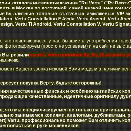
ории каталога интернет-магазина "Ru Vertu" ("Ру Верт
упить в Москве по доступной, самой низкой цене коми
 бу, элитные, топовые, статусные, имиджевые, VIP моб
ation, Vertu Constellation F Ayxta, Vertu Ascent, Vertu Ascen
esign, Vertu TI Android, Vertu Constellation V, Vertu Signa
о, что появляющиеся у нас бывшие в употреблении телеф
 не фотографируем (просто не успеваем) и на сайт не выста
и Вы решили
купить Vertu оригинал бу, б/у, (бывший в 
 наличию.
момент Вашего звонка искомой Вами модели в наличии нет 
тересует покупка Верту, будьте осторожны!
ения качественных финских и особенно английских коп
продающие качественные, идентичные оригиналу дубли
го, что мы специализируемся не только на оригинальны
льно занимаемся копиями, аналогами, дубликатами, реп
pert) Vertu, профессионально поможет Вам отличить ко
ам попасться в руки мошенников.