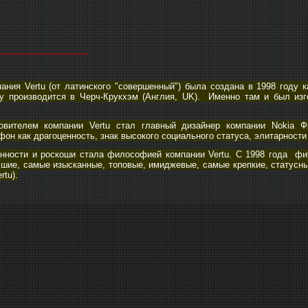
___________________
ания Vertu (от латинского "совершенный") была создана в 1998 году 
у производится в Черч-Крукхэм (Англия, UK). Именно там и был из
вителем компании Vertu стал главный дизайнер компании Nokia Ф
он как драгоценность, знак высокого социального статуса, элитарности
анности и роскоши стала философией компании Vertu. С 1998 года фир
чшие, самые изысканные, топовые, имиджевые, самые крепкие, статусн
rtu).