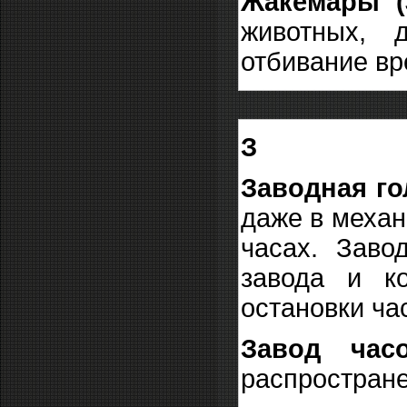
Жакемары (
животных, 
отбивание вр
З
Заводная го
даже в механ
часах. Заво
завода и к
остановки ча
Завод час
распростране