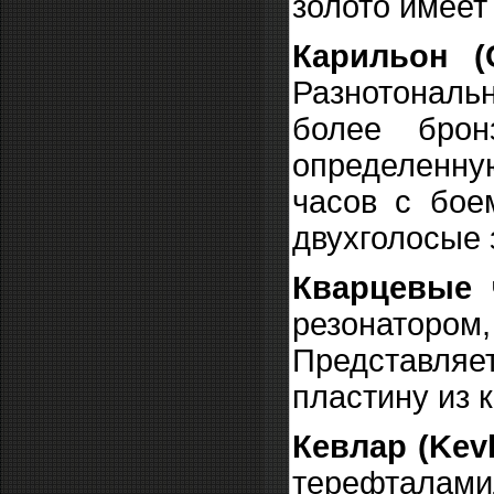
золото имеет 
Карильон (C
Разнотональн
более брон
определенную
часов с бое
двухголосые 
Кварцевые 
резонатор
Представля
пластину из 
Кевлар (Kevl
терефталами