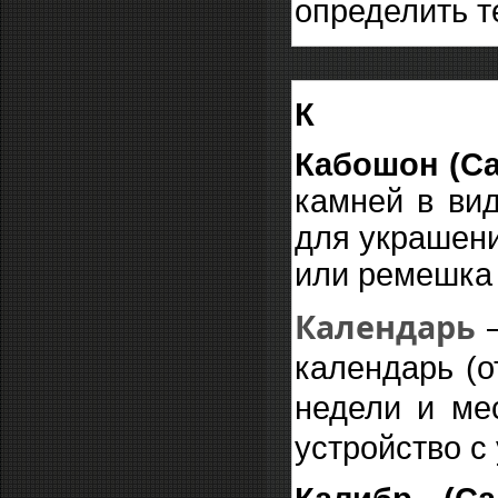
определить 
К
Кабошон (C
камней в ви
для украшени
или ремешка 
Календарь
–
календарь (о
недели и ме
устройство с