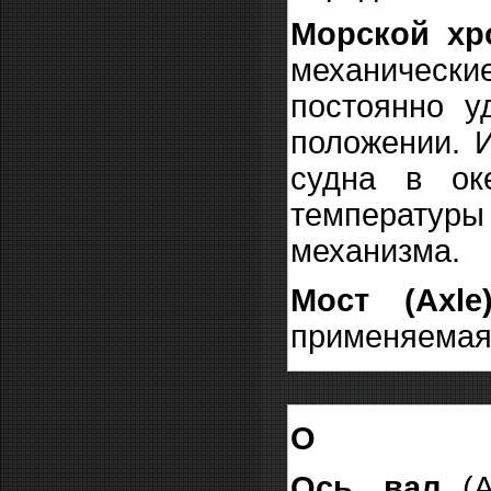
Морской хр
механическ
постоянно у
положении. 
судна в ок
температур
механизма.
Мост (Axle
применяемая 
О
Ось, вал
(