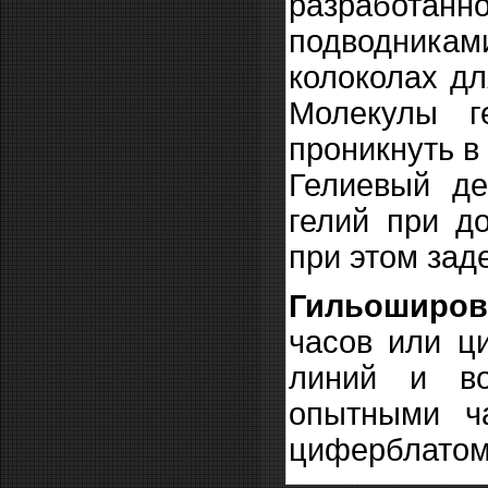
разработанн
подводниками
колоколах дл
Молекулы г
проникнуть в
Гелиевый де
гелий при д
при этом зад
Гильоширова
часов или ц
линий и во
опытными ч
циферблатом 