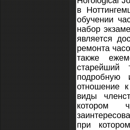
Horological J
в Ноттингем
обучении ча
набор экзаме
является до
ремонта часо
также ежем
старейший 
подробную 
отношение к
виды членст
котором 
заинтересов
при которо