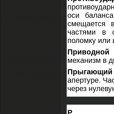
противоударн
оси баланса
смещается в
частями в с
поломку или 
Приводной 
механизм в д
Прыгающий
апертуре. Ча
через нулеву
Р