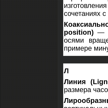
изготовлен
сочетаниях с
Коаксиальн
position)
— 
осями враще
примере мину
Л
Линия (Lig
размера часо
Лирообра