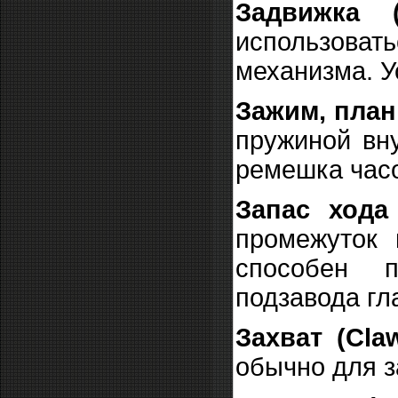
Задвижка (
использовать
механизма. У
Зажим, планк
пружиной вн
ремешка час
Запас хода
промежуток 
способен п
подзавода гл
Захват (Cla
обычно для з