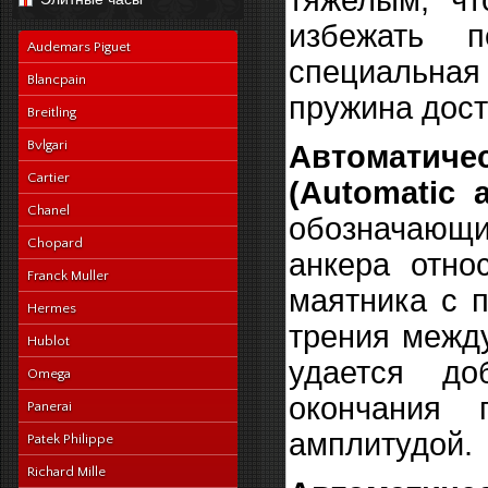
тяжелым, чт
navy-alligator-en
избежать п
Audemars Piguet
специальная
Blancpain
пружина дост
Breitling
Bvlgari
Автоматич
Cartier
(Automatic 
Chanel
обозначающ
Chopard
анкера отно
Franck Muller
маятника с 
Hermes
трения межд
Hublot
удается до
Omega
окончания 
Panerai
амплитудой.
Patek Philippe
Richard Mille