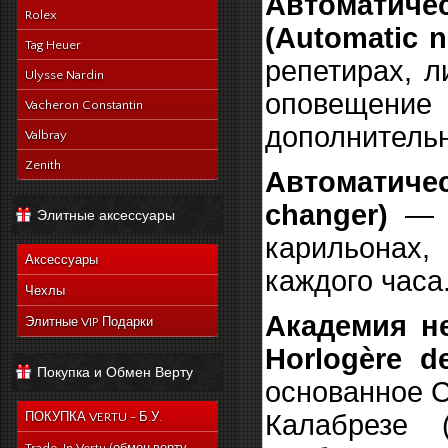
Автоматич
Rolex
(Automatic n
Tag Heuer
репетирах, л
Ulysse Nardin
оповещение 
Vacheron Constantin
дополнитель
Valbray
Zenith
Автоматиче
changer)
— д
Элитные аксессуары
карильонах
Аксессуары
каждого часа
Чехлы
Академия н
Элитные VIP Подарки
Horlogère d
Покупка и Обмен Верту
основанное С
Калабрезе 
ПОКУПКА VERTU - Б.У.