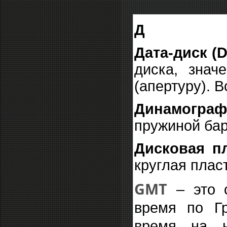
Д
Дата-диск (D
диска, знач
(апертуру). 
Динамограф
пружиной бар
Дисковая пл
круглая плас
GMT
– это 
время по Гр
время на н