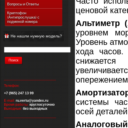
Часто испол
Vertu Ascent Ti
Вопросы и Ответы
ценовой кате
Vertu Signature
Криптофон
(Антипрослушка) с
Vertu Ferrari Edition
Альтиметр (A
подменой номера
Vertu Racetrack Legends
уровнем мор
Vertu Ascent
Не нашли нужную модель?
Уровень атмо
Vertu Signature Diamonds
Vertu Signature Touch
хода часов.
Vertu Constellation Extra
снижается
Vertu Constellation Touch
увеличиваетс
Vertu Aster
опережением
__________________________
Телефон:
Амортизато
+7 (965) 247 13 99
системы час
E-mail:
ru.vertu@yandex.ru
Время работы:
круглосуточно
Выходные:
без выходных
осей деталей
__________________________
Аналоговый 