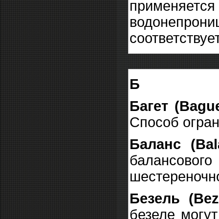
применяетс
водонепро
соответствует
Б
Багет (Bague
Способ огран
Баланс (Bal
балансового
шестереночно
Безель (Bez
безеле могут