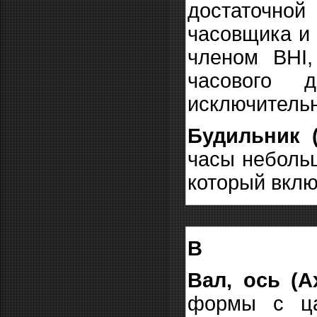
достаточной
часовщика и 
членом BHI,
часового 
исключительн
Будильник 
часы неболь
который вклю
В
Вал, ось (A
формы с ца