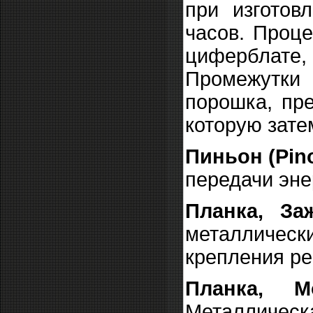
при изготов
часов. Проце
циферблате
Промежутки 
порошка, пр
которую зате
Пиньон (Pin
передачи эне
Планка, За
металлическ
крепления ре
Планка, М
Металлическа