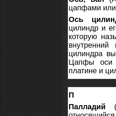
цапфами или
Ось цилинд
цилиндр и ег
которую наз
внутренний
цилиндра вы
Цапфы оси 
платине и ци
П
Палладий
(о
относящийся