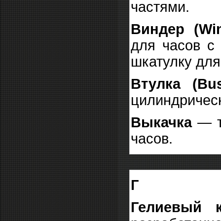
частями.
Виндер (Win
для часов с
шкатулку для
Втулка (B
цилиндричес
Выкачка
— т
часов.
Г
Гелиевый к