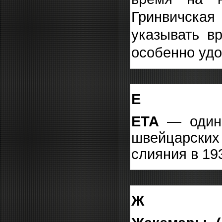
Гринвичска
указывать в
особенно удо
Е
ЕТА
— один
швейцарских
слияния в 19
Ж