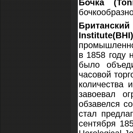
Бочка (Ton
бочкообразн
Британский
Institute(BH
промышленно
в 1858 году 
было объед
часовой торг
количества и
завоевал ог
обзавелся со
стал предла
сентября 185