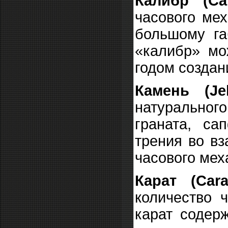
Калибр (Cal
часового мех
большому га
«калибр» мо
годом создан
Камень (Je
натуральног
граната, са
трения во в
часового мех
Карат (Car
количество 
карат содерж