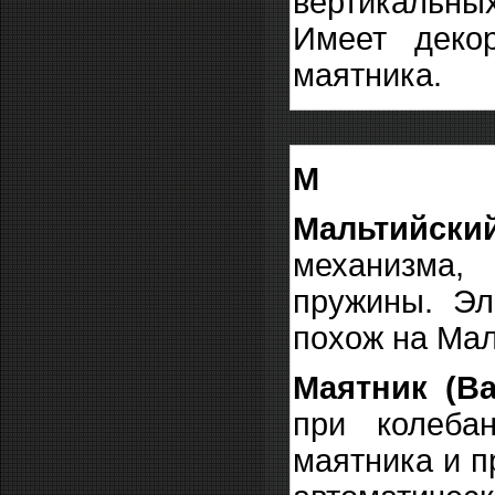
вертикальны
Имеет деко
маятника.
М
Мальтийски
механизма,
пружины. Эл
похож на Мал
Маятник (Ba
при колеба
маятника и п