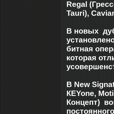
Regal (Гресс
Tauri), Cavi
В новых дуб
установлено
битная опера
которая отл
усовершенс
В New Signat
КЕYone, Mot
Концепт) в
постоянног