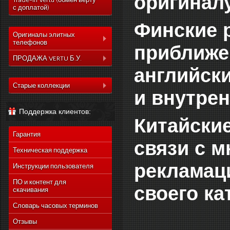
оригиналу
Trade-In Vertu (обмен верту
с доплатой)
Финские 
Оригиналы элитных
телефонов
приближе
Коллекция Aster
ПРОДАЖА VERTU Б.У.
английски
Коллекция Constelation
Коллекция Aster
Коллекция Signature
Старые коллекции
Коллекция Constelation
и внутрен
Коллекция Ascent
Vertu Constellation Quest
Коллекция Signature
Поддержка клиентов:
Коллекция Signature
Vertu Ascent X
Коллекция Ascent
Китайские
Touch
Vertu Constellation Ayxta
Коллекция Signature
Коллекция Новый
Гарантия
Touch
Vertu Constellation Pure
связи с 
Signature Touch
Коллекция Новый
Техническая поддержка
Vertu Constellation Exotic
Signature Touch
рекламац
Инструкции пользователя
Vertu Constellation Vivre
Vertu Signature S Design
ПО и контент для
своего ка
скачивания
Vertu Constellation
Rococo
Словарь часовых терминов
Vertu Constellation
Monogram
Отзывы