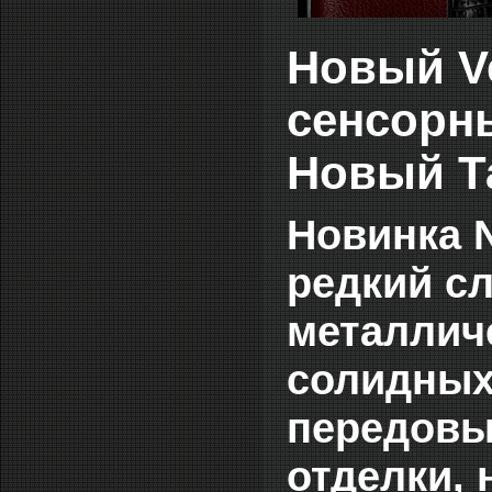
Новый Ve
сенсорн
Новый Т
Новинка N
редкий сл
металличе
солидных
передовы
отделки, 