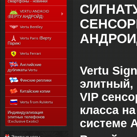
смартфоны - новинки
СИГНАТУ
VERTU ANDROID
(ВЕРТУ АНДРОЙД)
СЕНСОР
Новый Vertu Signature
Vertu Bentley
New Touch
АНДРОИД
Vertu Constellation X duos
Vertu Paris (Верту
Sim - смартфон Верту
Париж)
Констелейшен икс на две
сим карты
Vertu Ferrari
Vertu Signature touch
Английские
Vertu Sig
Vertu Aster (Верту Астер)
дубликаты Vertu
Vertu Ti
элитный,
Финские реплики
Vertu Constellation V
Китайские копии
noviy-vertu-signature-
VIP сенс
new-touch
Vertu from RuVertu
catalog
класса н
category
543-vertu-signature-
Индивидуализация
touch-grape-lizard-
элитных телефонов
системе A
175-novyj-vertu-
en
(Exclusive Exotic)
signature-new-touch
514-vertu-signature-
new-touch-pure-
Элитные часы