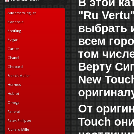
В этой ка
navy-alligator-en
"Ru Vertu
Audemars Piguet
Blancpain
выбрать и
Breitling
всем горо
Bvlgari
Cartier
том числе
Chanel
Верту Сиг
Chopard
New Touc
Franck Muller
Hermes
оригиналу
Hublot
Omega
От оригин
Panerai
Touch он
Patek Philippe
Richard Mille