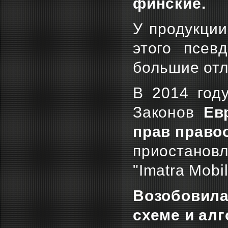
финские.
У продукции
этого псев
большие отл
В 2014 год
Законов
Ев
прав право
приостано
"Imatra Mobil
Возобовил
схеме и алг