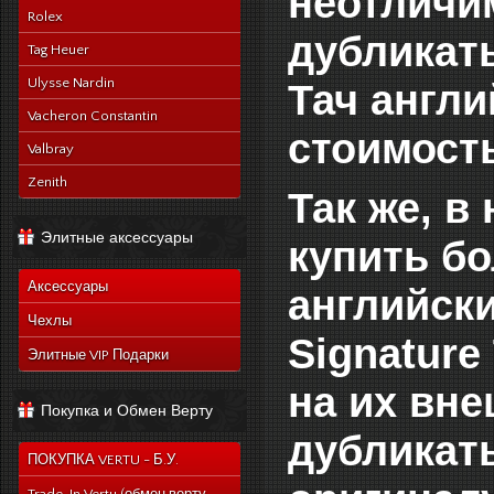
неотличи
Rolex
дубликаты
Tag Heuer
Ulysse Nardin
Тач англи
Vacheron Constantin
стоимость
Valbray
Zenith
Так же, в
Элитные аксессуары
купить бо
Аксессуары
английски
Чехлы
Signature
Элитные VIP Подарки
на их вне
Покупка и Обмен Верту
дубликат
ПОКУПКА VERTU - Б.У.