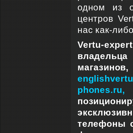
одном из о
центров Ver
нас как-либо
Vertu-exper
владельца
магазино
englishvert
phones.ru, 
позициони
эксклюзив
телефоны с