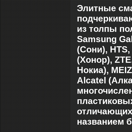
Элитные см
подчеркиваю
из толпы по
Samsung Gal
(Сони), HTS,
(Хонор), ZTE,
Нокиа), MEIZ
Alcatel (Ал
многочислен
пластиковых
отличающихс
названием б