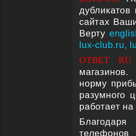
дубликатов 
сайтах Ваши
Верту
englis
lux-club.ru, l
ОТВЕТ RU 
магазинов.
норму прибы
разумного 
работает на
Благодаря
телефоно