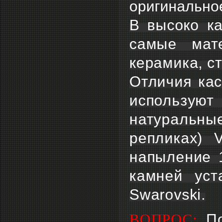
оригинальн
В высоко ка
самые мат
керамика, ст
Отличия кас
используют
натуральны
репликах) 
напыление 1
камней уст
Swarovski.
П
ВОПРОС: