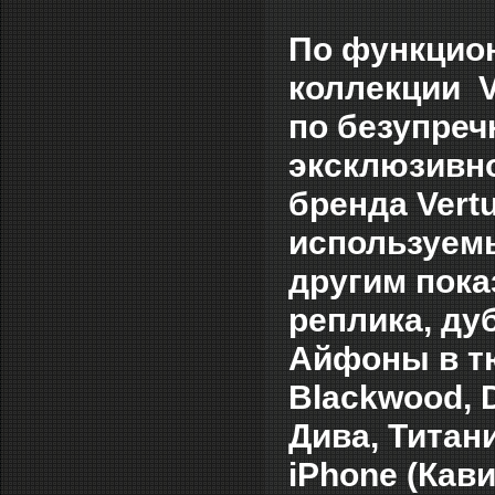
По функцио
коллекции Ve
по безупреч
эксклюзивно
бренда Vert
используемы
другим пока
реплика, ду
Айфоны в т
Blackwood, 
Дива, Титани
iPhone (Кав