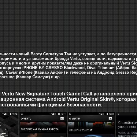
ьности новый Верту Сигнатура Тач не уступает, а по безупречнос
вторимости и узнаваемости бренда Vertu, солидности, надежности в
рпуса и многим другим показателям даже не оригинальный Vertu Si
 корпусах iPHONE BY GRESSO Blackwood, Diva, Titanium (Айфон бай
), Caviar iPhone (Кавиар Айфон) и телефоны на Андроид Gresso Regal
 Samsung (Кавиар Самсунг) и др.
е
Vertu New Signature Touch Garnet Calf
установлено ориг
рационная система
Android Vertu Original Skin®, кото
нствованными функциями безопасности
.