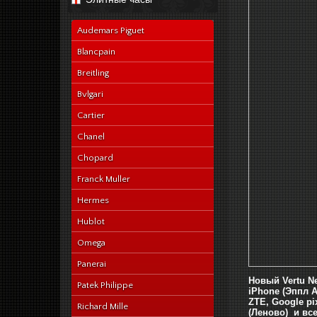
navy-alligator-en
Audemars Piguet
Blancpain
Breitling
Bvlgari
Cartier
Chanel
Chopard
Franck Muller
Hermes
Hublot
Omega
Panerai
Новый Vertu N
Patek Philippe
iPhone (Эппл А
ZTE, Google pix
Richard Mille
(Леново) и вс