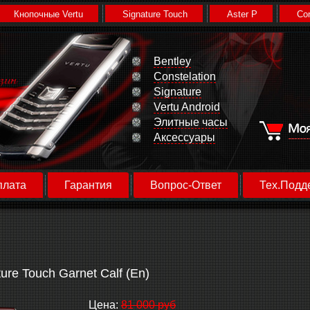
Кнопочные Vertu
Signature Touch
Aster P
Con
Bentley
Constelation
Signature
Vertu Android
Элитные часы
Аксессуары
плата
Гарантия
Вопрос-Ответ
Тех.Подд
ture Touch Garnet Calf (En)
Цена:
81 000 руб