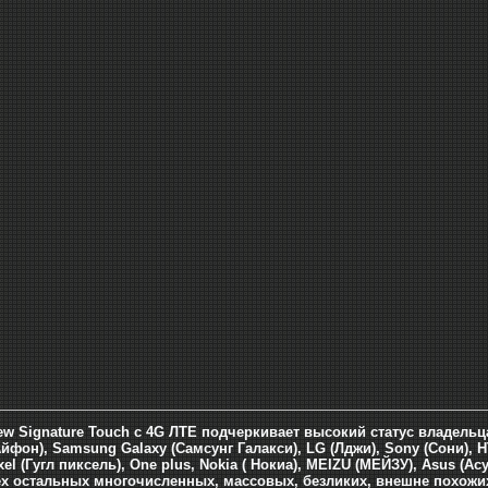
ew Signature Touch с 4G ЛТЕ подчеркивает высокий статус владельц
йфон), Samsung Galaxy (Самсунг Галакси), LG (Лджи), Sony (Сони), H
el (Гугл пиксель), One plus, Nokia ( Нокиа), MEIZU (МЕЙЗУ), Asus (Асу
ех остальных многочисленных, массовых, безликих, внешне похожи