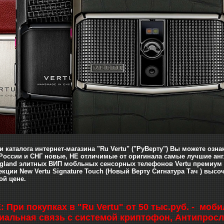
ии каталога интернет-магазина "Ru Vertu" ("РуВерту") Вы можете оз
России и СНГ новые, НЕ отличимые от оригинала самые лучшие англ
gland элитных ВИП мобльных сенсорных телефонов Vertu премиум 
екции New Vertu Signature Touch (Новый Верту Сигнатура Тач ) выс
ой цене.
При покупках в "Ru Vertu" от 50 тыс.руб. - мо
альная связь с системой криптофон, Антипросл