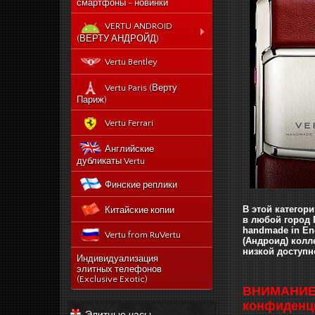
смартфоны - новинки
VERTU ANDROID
(ВЕРТУ АНДРОЙД)
Новый Vertu Signature
Vertu Bentley
New Touch
Vertu Constellation X duos
Vertu Paris (Верту
Sim - смартфон Верту
Париж)
Констелейшен икс на две
сим карты
Vertu Ferrari
Vertu Signature touch
Английские
Vertu Aster (Верту Астер)
дубликаты Vertu
Vertu Ti
Финские реплики
Vertu Constellation V
В этой категор
Китайские копии
noviy-vertu-signature-
в любой город 
new-touch
handmade in En
Vertu from RuVertu
catalog
(Андроид)
колл
низкой доступн
category
543-vertu-signature-
Индивидуализация
touch-grape-lizard-
элитных телефонов
175-novyj-vertu-
en
(Exclusive Exotic)
signature-new-touch
ВНИМАНИЕ: 
514-vertu-signature-
конфиденци
new-touch-pure-
Элитные часы