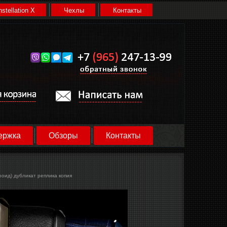
stellation X
Чехлы
Контакты
ержка
Обзоры
Контакты
роид) дубликат реплика копия