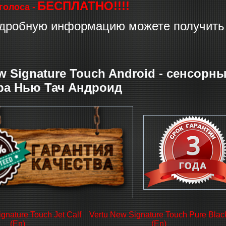
БЕСПЛАТНО!!!!
голоса -
дробную информацию можете получить 
ew Signature Touch Android - сенсор
ра Нью Тач Андроид
gnature Touch Jet Calf
Vertu New Signature Touch Pure Blac
(En)
(En)