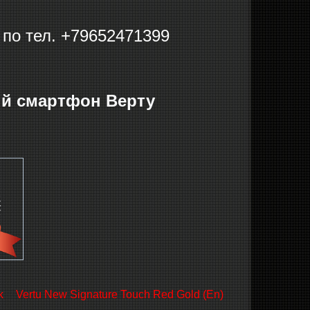
по тел. +79652471399
ный смартфон Верту
k
Vertu New Signature Touch Red Gold (En)