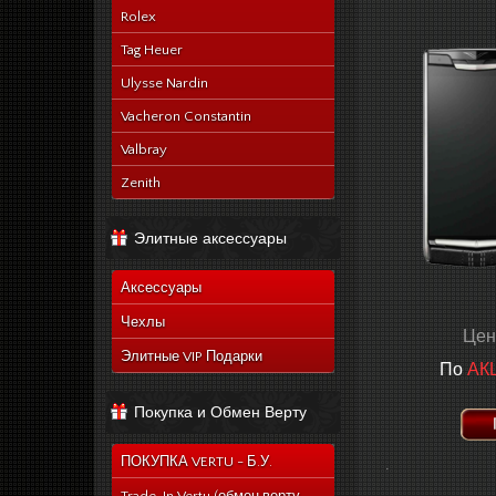
Rolex
Tag Heuer
Ulysse Nardin
Vacheron Constantin
Valbray
Zenith
Элитные аксессуары
Аксессуары
Чехлы
Цен
Элитные VIP Подарки
По
АК
Покупка и Обмен Верту
ПОКУПКА VERTU - Б.У.
.