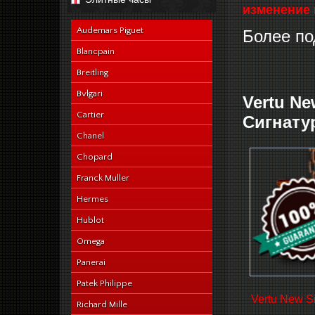
navy-alligator-en
изменение 
Audemars Piguet
Более по
Blancpain
Breitling
Bvlgari
Vertu N
Cartier
Сигнату
Chanel
Chopard
Franck Muller
Hermes
Hublot
Omega
Panerai
Patek Philippe
Vertu New Si
Richard Mille