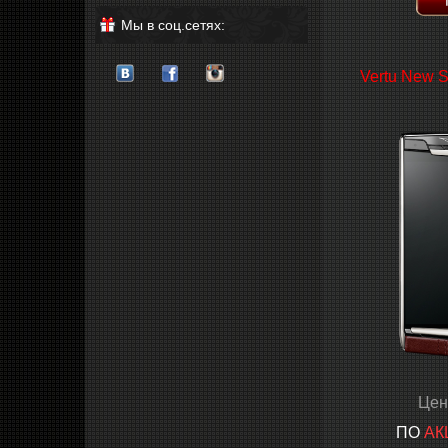
Мы в соц.сетях:
Vertu New S
Цен
ПО
АК