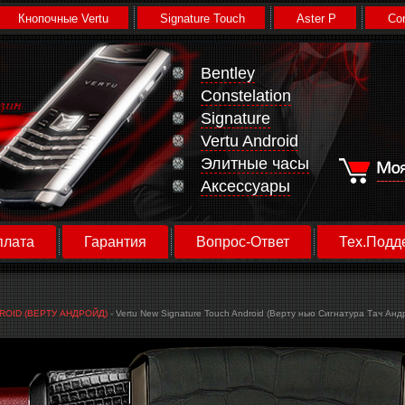
Кнопочные Vertu
Signature Touch
Aster P
Con
Bentley
Constelation
Signature
Vertu Android
Элитные часы
Аксессуары
плата
Гарантия
Вопрос-Ответ
Тех.Подд
ROID (ВЕРТУ АНДРОЙД)
- Vertu New Signature Touch Android (Верту нью Сигнатура Тач Анд