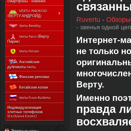
смартфоны - новинки
связанны
VERTU ANDROID
(ВЕРТУ АНДРОЙД)
Ruvertu
-
Обзоры
Новый Vertu Signature
Vertu Bentley
- звенья одной це
New Touch
Vertu Constellation X duos
Vertu Paris (Верту
Интернет-ма
Sim - смартфон Верту
Париж)
Констелейшен икс на две
не только н
сим карты
Vertu Ferrari
Vertu Signature touch
оригинальны
Английские
Vertu Aster (Верту Астер)
дубликаты Vertu
многочислен
Vertu Ti
Финские реплики
Vertu Constellation V
Верту.
Китайские копии
noviy-vertu-signature-
new-touch
Именно поэт
Vertu from RuVertu
catalog
правда л
category
543-vertu-signature-
Индивидуализация
touch-grape-lizard-
элитных телефонов
175-novyj-vertu-
en
(Exclusive Exotic)
восхваля
signature-new-touch
514-vertu-signature-
new-touch-pure-
Элитные часы