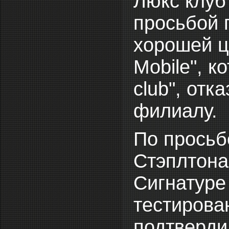
Люкс клуб 
просьбой 
хорошей ц
Mobile", к
сlub", от
филиалу.
По просьбе
Стэплтона
Сигнатуре
тестирован
подтверди