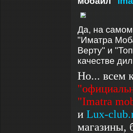
мобайл"
ima
Да, на самом
"Иматра Моба
Верту" и "То
качестве дил
Но... всем 
"официальн
"Imatra mob
и
Lux-club.
магазины, 