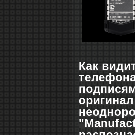
Как види
телефона
подписям
оригинал
неодноро
"Manufac
распозна