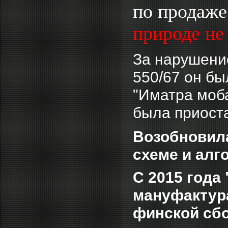
по продаже
природе не
За нарушени
550/67 он б
"Иматра моба
была приост
Возобновила
схеме и алг
С 2015 года 
мануфактура
финской сбо