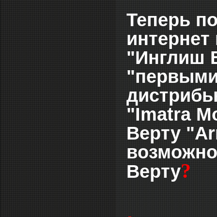
Теперь по
интернет
"Инглиш В
"первыми
дистрибь
"Imatra M
Верту "А
возможно
?
Верту