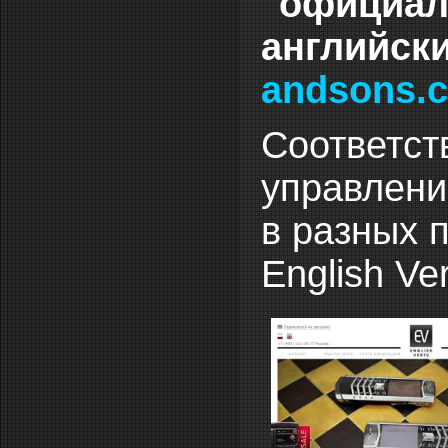
"официал
английск
andsons.
Соответст
управлени
в разных 
English Ver