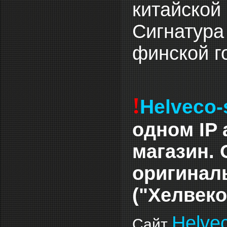
китайской 
Сигнатура
финской г
!
Helveco-
одном IP 
магазин.
оригинал
("Хелвеко
Helvec
Сайт