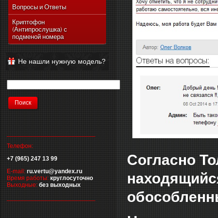
Vertu Ascent Ti
Вопросы и Ответы
Vertu Signature
Криптофон
(Антипрослушка) с
Vertu Ferrari Edition
подменой номера
Vertu Racetrack Legends
Vertu Ascent
Не нашли нужную модель?
Vertu Signature Diamonds
Vertu Signature Touch
Vertu Constellation Extra
Vertu Constellation Touch
Vertu Aster
__________________________
Телефон:
Согласно То
+7 (965) 247 13 99
E-mail:
ru.vertu@yandex.ru
находящийся
Время работы:
круглосуточно
Выходные:
без выходных
обособленны
__________________________