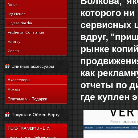
Волкова, як
Rolex
которого ни
Tag Heuer
сервисных ц
Ulysse Nardin
Vacheron Constantin
вдруг, "при
Valbray
рынке копий
Zenith
продвижения
Элитные аксессуары
как рекламн
Аксессуары
отчеты по д
Чехлы
где куплен 
Элитные VIP Подарки
Покупка и Обмен Верту
ПОКУПКА VERTU - Б.У.