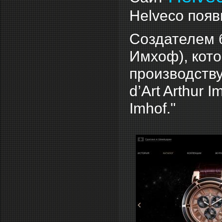
Helveco появ
Создателем б
Имхоф), кото
производству
d’Art Arthur 
Imhof."