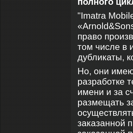
полного цик
"Imatra Mobil
«Arnold&Sons
право произ
том числе в 
дубликаты, к
Но, они имею
разработке т
имени и за с
размещать за
осуществлять
заказанной п