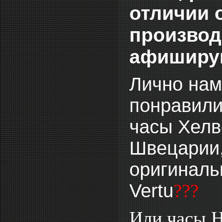
отличии 
производ
афиширу
Лично нам
понравилис
часы Хелв
Швецарии,
оригиналь
Vertu
???
Или часы H