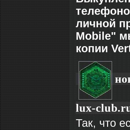
телефоно
личной п
Mobile" м
копии Ver
но
lux-club.r
Так, что е