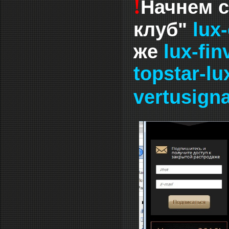
!
Начнем с
клуб"
luх-
же
lux-fin
topstar-lu
vertusigna