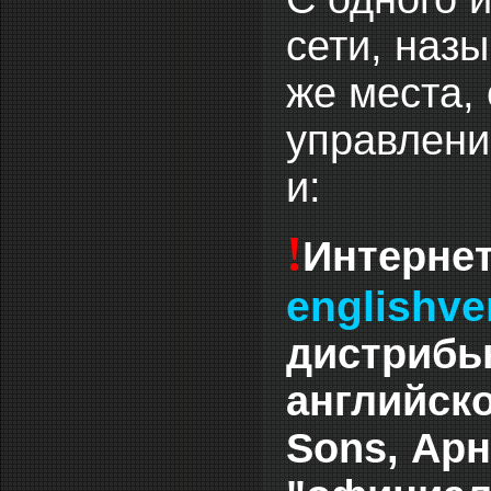
сети, назы
же места, 
управление
и:
!
Интернет
englishve
дистрибь
английско
Sons, Ар