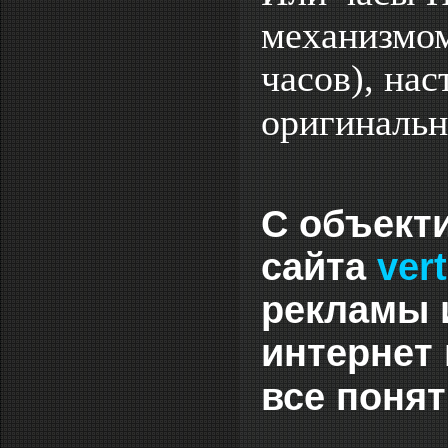
механизмом
часов), на
оригинальн
С объект
сайта
ver
рекламы 
интернет 
все поня