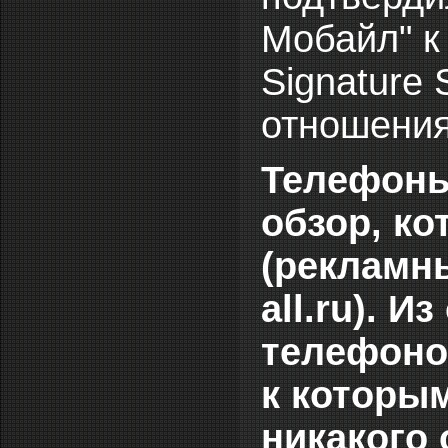
Мобайл" к
Signature 
отношения
Телефоны
обзор, ко
(рекламны
all.ru). 
телефонов
к которы
никакого