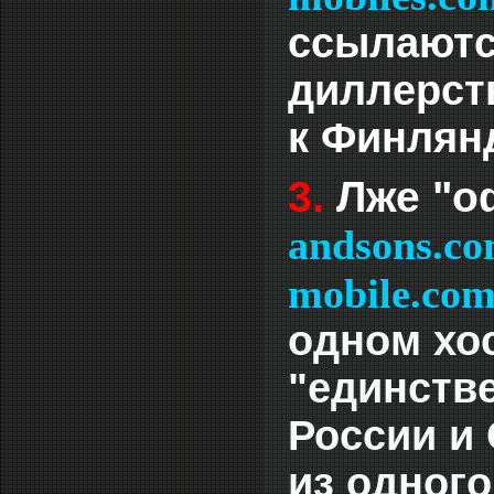
ссылаются
диллерст
к Финлянд
3.
Лже "о
andsons.c
mobile.co
одном хо
"единств
России и 
из одного