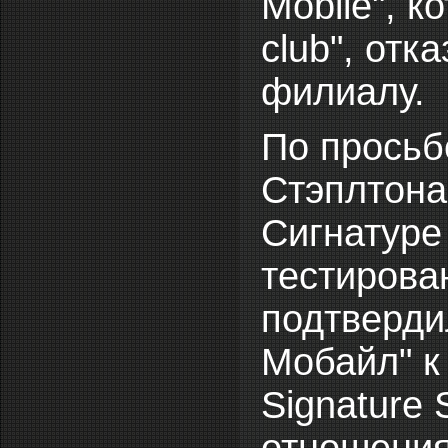
Mobile", к
сlub", от
филиалу.
По просьбе
Стэплтона
Сигнатуре
тестирован
подтверди
Мобайл" к
Signature 