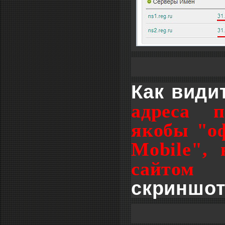
Как види
адреса п
якобы
"о
Mobile",
сайтом
скриншот