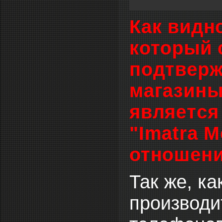
Как видн
который 
подтверж
магазины
является
"Imatra M
отношени
Так же, к
производи