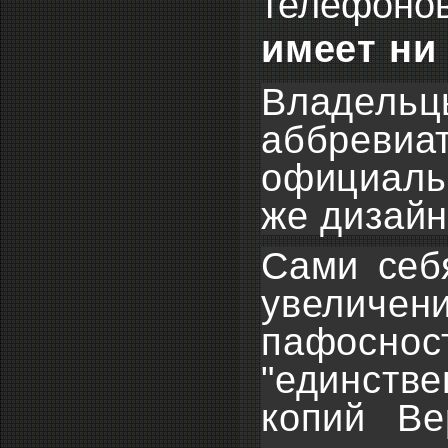
телефонов 
имеет ни
Владельц
аббревиа
официаль
же дизайн
Сами себ
увеличен
пафосн
"единств
копий Ве