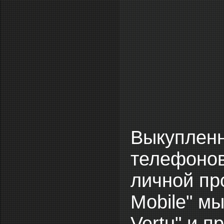
Выкупленн
телефонов
личной пр
Mobile" м
Vertu" и п