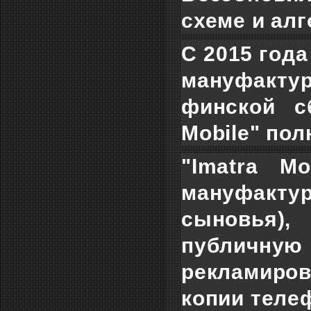
схеме и алг
С 2015 года
мануфакту
финской с
Mobile" пол
"Imatra M
мануфактур
сыновья),
публичную
рекламиро
копии телеф