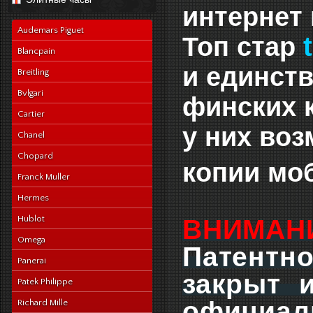
navy-alligator-en
интернет
Audemars Piguet
Топ стар
t
Blancpain
и единст
Breitling
Bvlgari
финских к
Cartier
у них воз
Chanel
Chopard
копии мо
Franck Muller
Hermes
Hublot
ВНИМАН
Omega
Патентно
Panerai
закрыт 
Patek Philippe
официал
Richard Mille