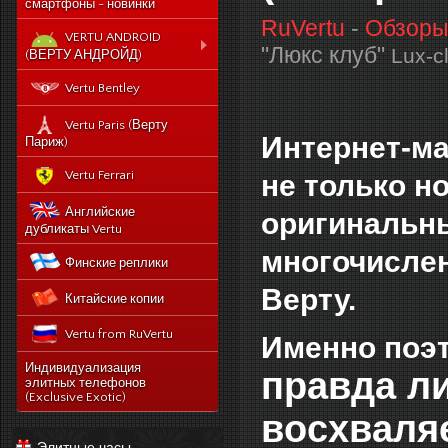
смартфоны - новинки
RuVertu
-
Обзоры 
VERTU ANDROID
"Люкс клуб"
Lux-c
(ВЕРТУ АНДРОЙД)
Новый Vertu Signature
Vertu Bentley
New Touch
Vertu Constellation X duos
Vertu Paris (Верту
Интернет-ма
Sim - смартфон Верту
Париж)
Констелейшен икс на две
сим карты
Vertu Ferrari
не только н
Vertu Signature touch
Английские
оригинальны
Vertu Aster (Верту Астер)
дубликаты Vertu
Vertu Ti
многочислен
Финские реплики
Vertu Constellation V
Верту.
Китайские копии
noviy-vertu-signature-
new-touch
Vertu from RuVertu
Именно поэт
catalog
category
543-vertu-signature-
Индивидуализация
правда л
touch-grape-lizard-
элитных телефонов
175-novyj-vertu-
en
(Exclusive Exotic)
signature-new-touch
восхваля
514-vertu-signature-
new-touch-pure-
Элитные часы