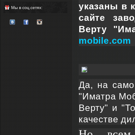
указаны в 
Мы в соц.сетях:
сайте зав
Верту "Им
mobile.com
Да, на сам
"Иматра Моб
Верту" и "Т
качестве ди
Но... всем