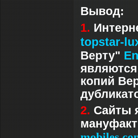
Вывод:
1.
Интерн
topstar-lu
Верту"
En
являются
копий Вер
дубликато
2.
Cайты 
мануфак
mobiles.c