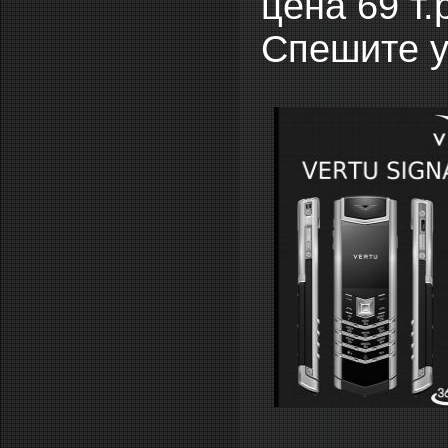
цена 69 т.
Спешите ус