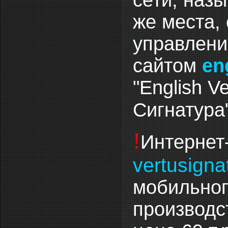
же места, 
управлени
сайтом
en
"English Ve
Сигнатура
!
Интернет-
vertusigna
мобильног
производст