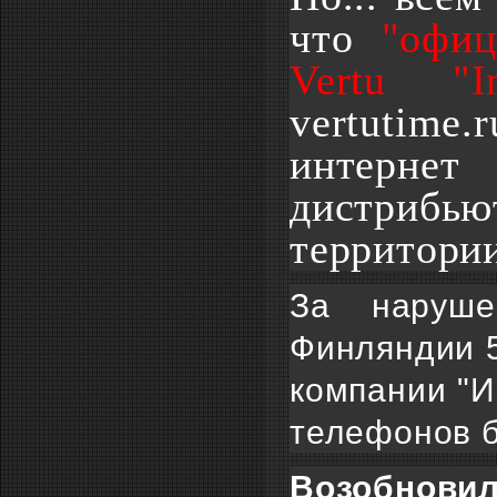
что
"офици
Vertu "I
vertutime.
интернет
дистрибь
территори
За наруше
Финляндии 5
компании "И
телефонов б
Возобнови