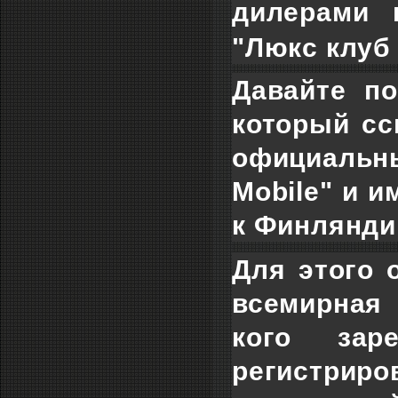
дилерами 
"Люкс клуб 
Давайте по
который ссы
официальн
Mobile" и и
к Финлянди
Для этого 
всемирная 
кого зар
регистриро