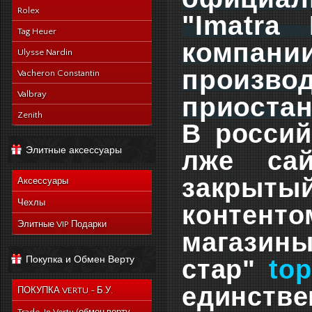
Rolex
"Imatra
Tag Heuer
компа
Ulysse Nardin
произво
Vacheron Constantin
Valbray
приостан
Zenith
В россий
Элитные аксессуары
лже са
закрыт
Аксессуары
Чехлы
контент
Элитные VIP Подарки
магазин
Покупка и Обмен Верту
стар"
top
единств
ПОКУПКА VERTU - Б.У.