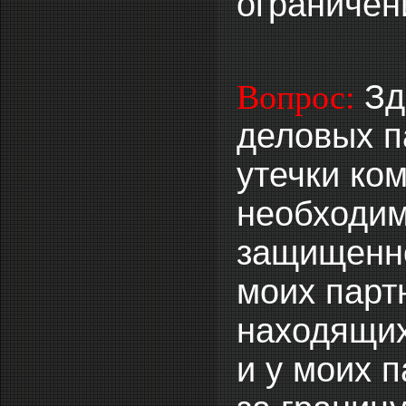
ограничен
Зд
Вопрос:
деловых п
утечки ко
необходим
защищенно
моих парт
находящих
и у моих п