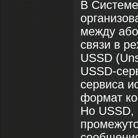
В Системе
организов
между аб
связи в р
USSD (Unst
USSD-серв
сервиса и
формат ко
Но USSD, 
промежуто
сообщения