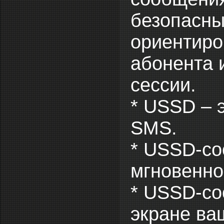
безопасным
ориентиро
абонента 
сессии.
* USSD – 
SMS.
* USSD-со
мгновенно
* USSD-со
экране ва