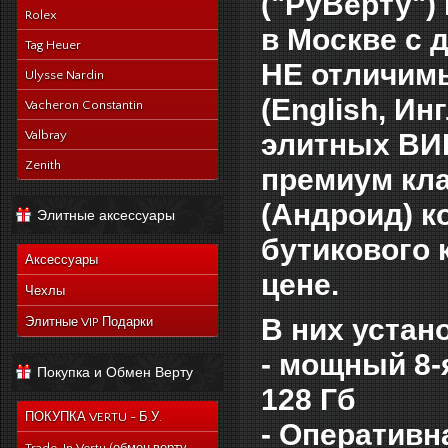
("РуВерту")
Rolex
в Москве с 
Tag Heuer
НЕ отличимы
Ulysse Nardin
(Еnglish, И
Vacheron Constantin
элитных ВИ
Valbray
Zenith
премиум кла
(Андроид)
к
Элитные аксессуары
бутикового 
Аксессуары
цене.
Чехлы
В них устан
Элитные VIP Подарки
- мощный 8-
Покупка и Обмен Верту
128 Гб
ПОКУПКА VERTU - Б.У.
- Оперативн