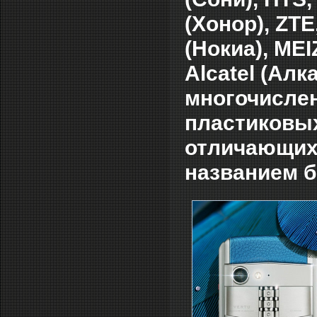
(Хонор), ZTE
(Нокиа), MEI
Alcatel (Ал
многочислен
пластиковых
отличающихс
названием б