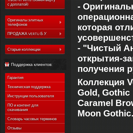
Trade-In Vertu (обмен верту
- Оригиналь
с доплатой)
операционная
Оригиналы элитных
которая отл
телефонов
Коллекция Aster
ПРОДАЖА VERTU Б.У.
усовершенс
Коллекция Constelation
Коллекция Aster
- "Чистый А
Коллекция Signature
Старые коллекции
Коллекция Constelation
открытия-за
Коллекция Ascent
Vertu Constellation Quest
Коллекция Signature
Поддержка клиентов:
Коллекция Signature
Vertu Ascent X
получения р
Коллекция Ascent
Touch
Vertu Constellation Ayxta
Коллекция Signature
Коллекция Новый
Гарантия
Touch
Коллекция V
Vertu Constellation Pure
Signature Touch
Коллекция Новый
Техническая поддержка
Vertu Constellation Exotic
Gold, Gothic
Signature Touch
Инструкции пользователя
Vertu Constellation Vivre
Caramel Brow
Vertu Signature S Design
ПО и контент для
скачивания
Moon Gothic
Vertu Constellation
Rococo
Словарь часовых терминов
Vertu Constellation
Monogram
Отзывы