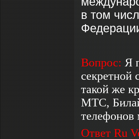
междунаро
в том чис
Федераци
Вопрос:
Я 
секретной с
такой же к
МТС, Билай
телефонов 
Ответ Ru V