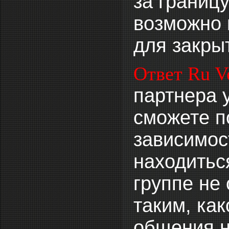
за границ
возможно 
для закры
Ответ Ru V
партнера 
сможете п
зависимост
находитьс
группе не
таким, ка
общения н