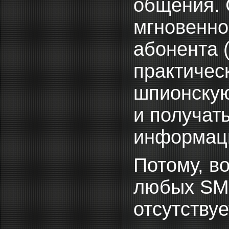
общения.
мгновенно
абонента 
практичес
шпионскую
и получат
информац
Потому, в
любых SM
отсутствуе