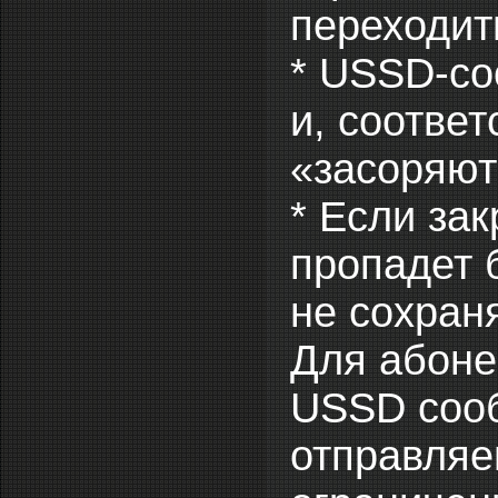
переходит
* USSD-со
и, соответ
«засоряют
* Если за
пропадет 
не сохран
Для абон
USSD сооб
отправляе