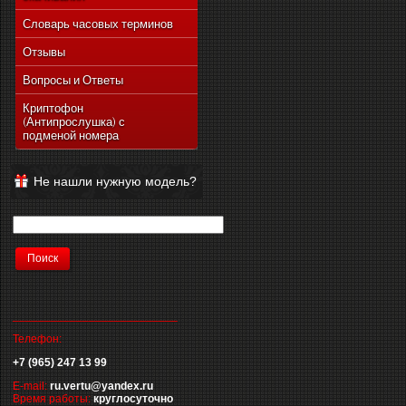
Словарь часовых терминов
Отзывы
Вопросы и Ответы
Криптофон
(Антипрослушка) с
подменой номера
Не нашли нужную модель?
__________________________
Телефон:
+7 (965) 247 13 99
E-mail:
ru.vertu@yandex.ru
Время работы:
круглосуточно