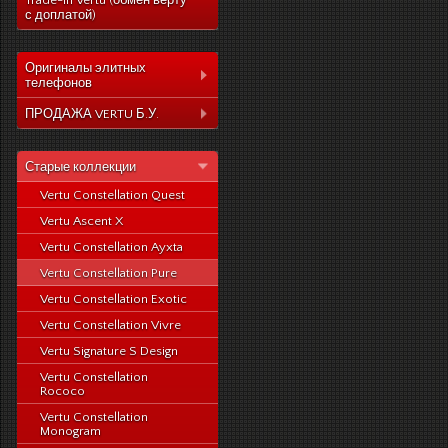
Trade-In Vertu (обмен верту
с доплатой)
Оригиналы элитных
телефонов
Коллекция Aster
ПРОДАЖА VERTU Б.У.
Коллекция Constelation
Коллекция Aster
Коллекция Signature
Старые коллекции
Коллекция Constelation
Коллекция Ascent
Vertu Constellation Quest
Коллекция Signature
Коллекция Signature
Vertu Ascent X
Коллекция Ascent
Touch
Vertu Constellation Ayxta
Коллекция Signature
Коллекция Новый
Touch
Vertu Constellation Pure
Signature Touch
Коллекция Новый
Vertu Constellation Exotic
Signature Touch
Vertu Constellation Vivre
Vertu Signature S Design
Vertu Constellation
Rococo
Vertu Constellation
Monogram