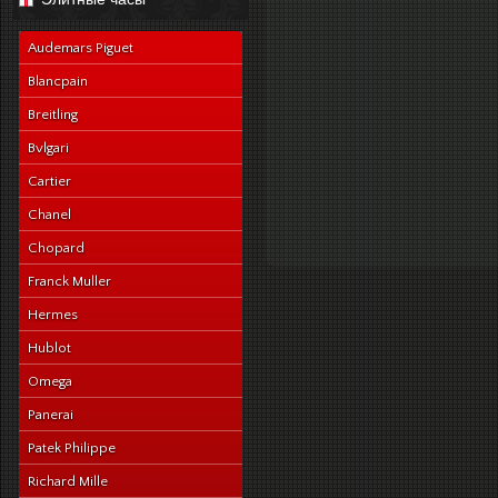
navy-alligator-en
Audemars Piguet
Blancpain
Breitling
Bvlgari
Cartier
Chanel
Chopard
Franck Muller
Hermes
Hublot
Omega
Panerai
Patek Philippe
Richard Mille