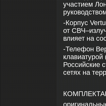
участием Ло
руководство
-Корпус Vert
от СВЧ–излуч
влияет на со
-Телефон Вер
клавиатурой 
Российские с
сетях на тер
КОМПЛЕКТАЦ
оригинальные