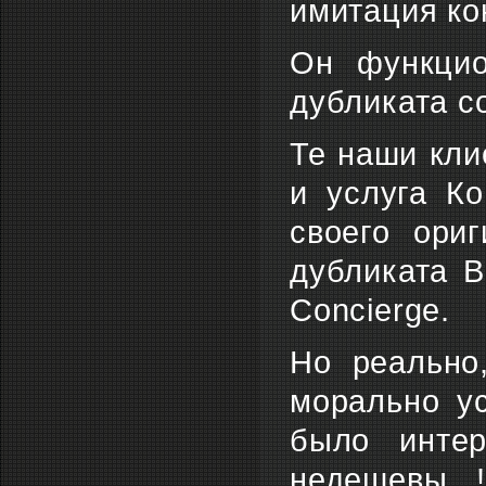
имитация ко
Он функцион
дубликата с
Те наши клие
и услуга Ко
своего ори
дубликата В
Concierge.
Но реально
морально ус
было инте
недешевы...