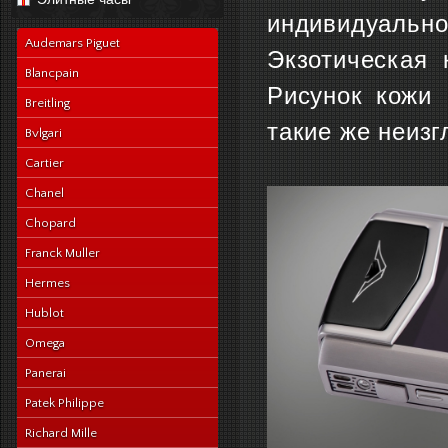
navy-alligator-en
индивидуальнос
Audemars Piguet
Экзотическая 
Blancpain
Рисунок кожи 
Breitling
такие же неиз
Bvlgari
Cartier
Chanel
Chopard
Franck Muller
Hermes
Hublot
Omega
Panerai
Patek Philippe
Richard Mille