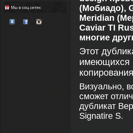
(Мобиадо), G
Мы в соц.сетях:
Meridian (Ме
Caviar TI Ru
многие друг
Этот дублик
имеющихся м
копирования
Визуально, в
сможет отлич
дубликат Вер
Signatire S.