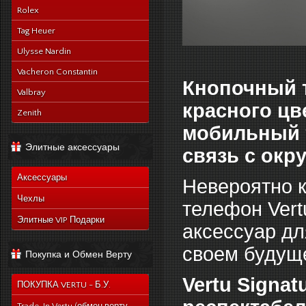
Rolex
Tag Heuer
Ulysse Nardin
Vacheron Constantin
Кнопочный т
Valbray
красного цв
Zenith
мобильный 
Элитные аксессуары
связь с ок
Аксессуары
Невероятно к
Чехлы
телефон Vertu
Элитные VIP Подарки
аксессуар дл
своем будущ
Покупка и Обмен Верту
Vertu Signa
ПОКУПКА VERTU - Б.У.