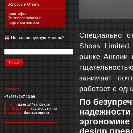
Vertu Ascent Ti
Вопросы и Ответы
Vertu Signature
Криптофон
(Антипрослушка) с
Vertu Ferrari Edition
подменой номера
Vertu Racetrack Legends
Специально о
Vertu Ascent
Не нашли нужную модель?
Vertu Signature Diamonds
Shoes Limited
Vertu Signature Touch
рынке Англии 
Vertu Constellation Extra
Vertu Constellation Touch
тщательностью
Vertu Aster
занимает поч
__________________________
работает с од
Телефон:
+7 (965) 247 13 99
По безупреч
E-mail:
ru.vertu@yandex.ru
Время работы:
круглосуточно
надежности 
Выходные:
без выходных
эргономике 
__________________________
design пре