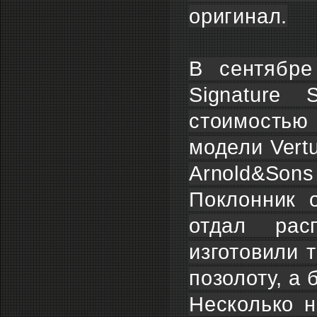
оригинал.
В сентябре
Signature
стоимостью
модели Vert
Arnold&Sons 
Поклонник 
отдал рас
изготовили 
позолоту, а
Несколько н