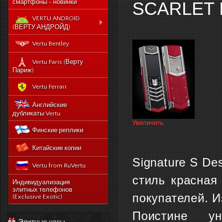
смартфоны - новинки
SCARLET 
VERTU ANDROID
(ВЕРТУ АНДРОЙД)
Новый Vertu Signature
Vertu Bentley
New Touch
Vertu Constellation X duos
Vertu Paris (Верту
Sim - смартфон Верту
Париж)
Констелейшен икс на две
сим карты
Vertu Ferrari
Vertu Signature touch
Английские
Vertu Aster (Верту Астер)
дубликаты Vertu
Увеличить
Vertu Ti
Финские реплики
Vertu Constellation V
Китайские копии
noviy-vertu-signature-
new-touch
Signature S Des
Vertu from RuVertu
catalog
стиль красная
category
543-vertu-signature-
Индивидуализация
touch-grape-lizard-
элитных телефонов
175-novyj-vertu-
покупателей. 
en
(Exclusive Exotic)
signature-new-touch
514-vertu-signature-
Поистине ун
new-touch-pure-
Элитные часы