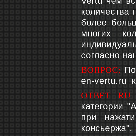
Vertu чем в
количества 
более больш
многих ко
индивидуал
согласно на
ВОПРОС:
По
en-vertu.ru
ОТВЕТ RU 
категории "
при нажати
консьержа"