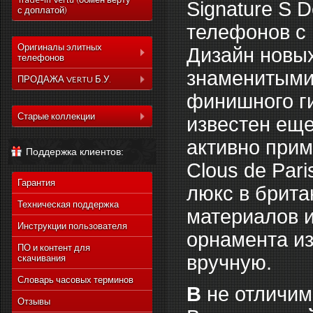
Trade-In Vertu (обмен верту
Signature S D
с доплатой)
телефонов с 
Оригиналы элитных
Дизайн новых
телефонов
знаменитыми
Коллекция Aster
ПРОДАЖА VERTU Б.У.
финишного ги
Коллекция Constelation
Коллекция Aster
Коллекция Signature
Старые коллекции
известен еще
Коллекция Constelation
Коллекция Ascent
Vertu Constellation Quest
Коллекция Signature
активно при
Поддержка клиентов:
Коллекция Signature
Vertu Ascent X
Коллекция Ascent
Touch
Clous de Pari
Vertu Constellation Ayxta
Коллекция Signature
Коллекция Новый
Гарантия
Touch
люкс в брита
Vertu Constellation Pure
Signature Touch
Коллекция Новый
Техническая поддержка
Vertu Constellation Exotic
материалов и
Signature Touch
Инструкции пользователя
Vertu Constellation Vivre
орнамента из
Vertu Signature S Design
ПО и контент для
вручную.
скачивания
Vertu Constellation
Rococo
Словарь часовых терминов
В
не отличим
Vertu Constellation
Monogram
Отзывы