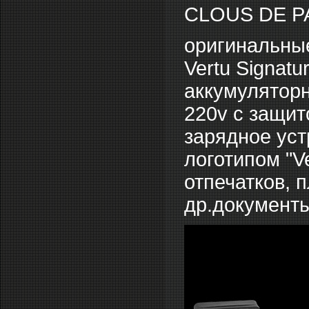
CLOUS DE P
оригинальные
Vertu Signat
аккумуляторн
220v c защит
зарядное уст
логотипом "V
отпечатков, 
др.документ