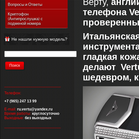
Верту,
англий
Vertu Ascent Ti
Вопросы и Ответы
телефона Ve
Vertu Signature
Криптофон
(Антипрослушка) с
Vertu Ferrari Edition
проверенны
подменой номера
Vertu Racetrack Legends
Итальянская
Vertu Ascent
Не нашли нужную модель?
Vertu Signature Diamonds
инструмента
Vertu Signature Touch
гладкая кож
Vertu Constellation Extra
делают Vert
Vertu Constellation Touch
шедевром, к
Vertu Aster
__________________________
Телефон:
+7 (965) 247 13 99
E-mail:
ru.vertu@yandex.ru
Время работы:
круглосуточно
Выходные:
без выходных
__________________________