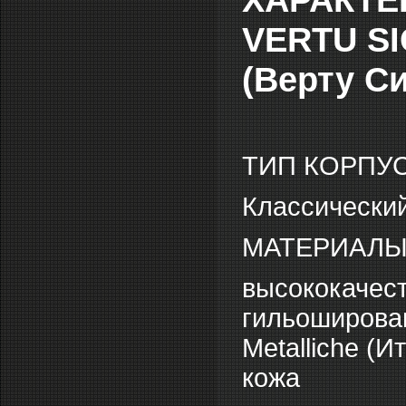
VERTU SI
(Верту С
ТИП КОРПУС
Классически
МАТЕРИАЛЫ
высококачес
гильоширован
Metalliche (
кожа