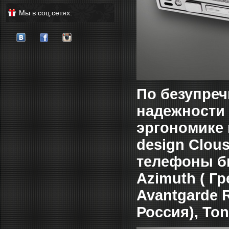
Мы в соц.сетях:
По безупреч
надежности 
эргономике 
design Clou
телефоны би
Azimuth ( Гр
Avantgarde R
Россия), Ton