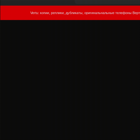
Vertu: копии, реплики, дубликаты, оригинальнальные телефоны Верт