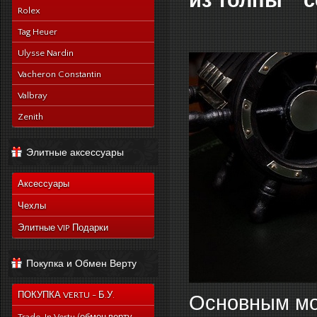
из толпы "с
Rolex
Tag Heuer
Ulysse Nardin
Vacheron Constantin
Valbray
Zenith
Элитные аксессуары
Аксессуары
Чехлы
Элитные VIP Подарки
Покупка и Обмен Верту
ПОКУПКА VERTU - Б.У.
Основным мот