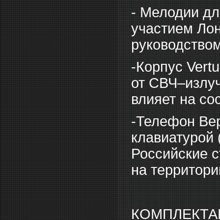
- Мелодии дл
участием Ло
руководство
-Корпус Vert
от СВЧ–излуч
влияет на со
-Телефон Вер
клавиатурой 
Российские с
на территори
КОМПЛЕКТА