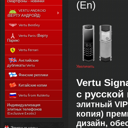
смартфоны - новинки
(En)
VERTU ANDROID
(ВЕРТУ АНДРОЙД)
Новый Vertu Signature
Vertu Bentley
New Touch
Vertu Constellation X duos
Vertu Paris (Верту
Sim - смартфон Верту
Париж)
Констелейшен икс на две
сим карты
Vertu Ferrari
Vertu Signature touch
Английские
Vertu Aster (Верту Астер)
дубликаты Vertu
Увеличить
Vertu Ti
Финские реплики
Vertu Constellation V
Vertu Signa
Китайские копии
noviy-vertu-signature-
new-touch
с русской 
Vertu from RuVertu
catalog
элитный VIP
category
543-vertu-signature-
Индивидуализация
touch-grape-lizard-
элитных телефонов
копия) прем
175-novyj-vertu-
en
(Exclusive Exotic)
signature-new-touch
514-vertu-signature-
дизайн, об
new-touch-pure-
Элитные часы