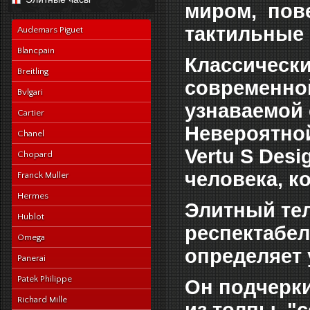
navy-alligator-en
миром, пов
тактильные
Audemars Piguet
Blancpain
Классически
Breitling
современной
Bvlgari
узнаваемой 
Cartier
Невероятно
Chanel
Vertu S Desi
Chopard
человека, к
Franck Muller
Hermes
Элитный тел
Hublot
респектабел
Omega
определяет 
Panerai
Patek Philippe
Он подчерки
Richard Mille