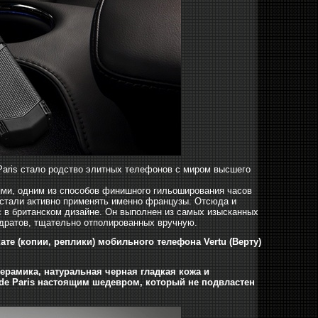
 Paris стало родство элитных телефонов с миром высшего
ями, одним из способов финишного гильоширования часов
о стали активно применять именно французы. Отсюда и
юкс в британском дизайне. Он выполнен из самых изысканных
адратов, тщательно отполированных вручную.
те (копии, реплики) мобильного телефона Vertu (Верту)
керамика, натуральная черная гладкая кожа и
 de Paris настоящим шедевром, который не подвластен