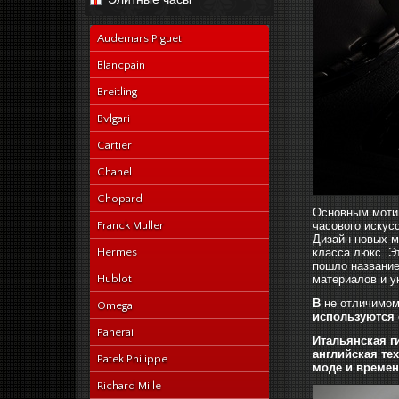
navy-alligator-en
Audemars Piguet
Blancpain
Breitling
Bvlgari
Cartier
Chanel
Chopard
Основным мотив
Franck Muller
часового искус
Дизайн новых м
Hermes
класса люкс. Э
пошло название
Hublot
материалов и у
В
не отличимом
Omega
используются 
Panerai
Итальянская г
английская те
Patek Philippe
моде и времен
Richard Mille