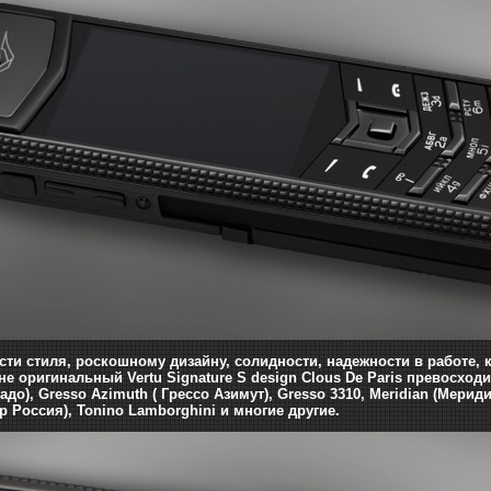
сти стиля, роскошному дизайну, солидности, надежности в работе,
не оригинальный Vertu Signature S design Clous De Paris превосхо
до), Gresso Azimuth ( Грессо Азимут), Gresso 3310, Meridian (Меридиан
р Россия), Tonino Lamborghini и многие другие.