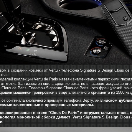
ом в создании новинки от Vertu - телефона Signature S Design Clous de
ства.
оделей коллекции Vertu de Paris навеян знаменитыми парижскими гвозд
тот мотив был известен еще в средние века, но в часовом искусстве ег
 Clous de Paris. Телефон Signature Clous de Paris - это французский л
крашен машинной гравировкой в виде элегантного орнамента из 1580 кв
 от оригинала кнопочного премиум телефона Верту,
английском дублика
самые качественные и проверенные материалы.
ильошированная в стиле "Clous De Paris" инструментальная сталь, 
хнология монолитной сборки делают Vertu Signature S Design Clous
и.