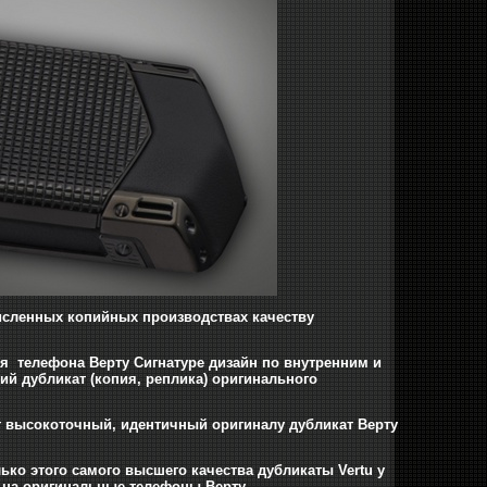
исленных копийных производствах качеству
ия телефона Верту Сигнатуре дизайн по внутренним и
ий дубликат (копия, реплика) оригинального
от высокоточный, идентичный оригиналу дубликат Верту
ко этого самого высшего качества дубликаты Vertu у
й на оригинальные телефоны Верту.