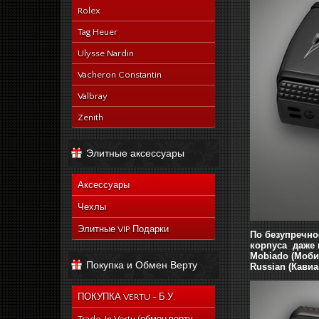
Rolex
Tag Heuer
Ulysse Nardin
Vacheron Constantin
Valbray
Zenith
Элитные аксессуары
Аксессуары
Чехлы
Элитные VIP Подарки
По безупречно
корпуса даже 
Mobiado (Мобиа
Покупка и Обмен Верту
Russian (Кавиа
ПОКУПКА VERTU - Б.У.