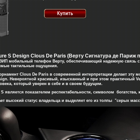
ure S Design Clous De Paris
(Верту Сигнатура де Париж п
 ВИП мобильный телефон Верту, обеспечивающий надежную связь 
имые тактильные ощущения.
орнамент Clous De Paris в современной интерпретации делает эту м
sign. Невероятной красивый, изысканный и при этом практичный Vert
овека, который уверен в себе и в своем будущем.
re S является показателем респектабельности, символом богатства, 
ет высокий статус владельца и выделяет его из толпы "серых масс