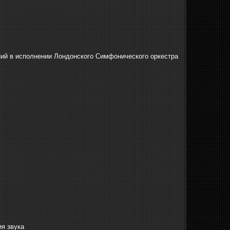
ний в исполнении Лондонского Симфонического оркестра
я звука