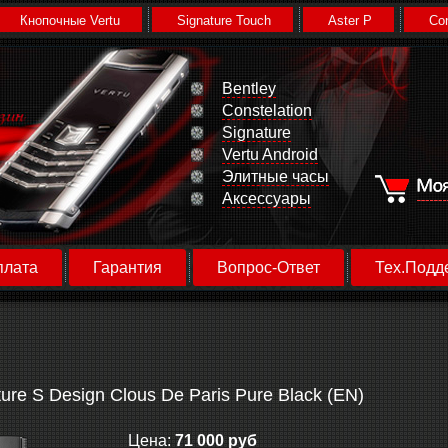
Кнопочные Vertu
Signature Touch
Aster P
Con
Bentley
Constelation
Signature
Vertu Android
Элитные часы
Аксессуары
плата
Гарантия
Вопрос-Ответ
Тех.Подд
ture S Design Clous De Paris Pure Black (EN)
Цена:
71 000 руб