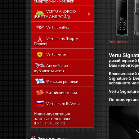
смартфоны - новинки
VERTU ANDROID
(ВЕРТУ АНДРОЙД)
Новый Vertu Signature
Vertu Bentley
New Touch
Vertu Constellation X duos
Vertu Paris (Верту
Увеличить
Sim - смартфон Верту
Париж)
Констелейшен икс на две
сим карты
Vertu Ferrari
Vertu Signat
Vertu Signature touch
дизайнерский
Вам неповтор
Английские
Vertu Aster (Верту Астер)
дубликаты Vertu
Классический 
Vertu Ti
Signature S De
Финские реплики
успешного чел
Vertu Constellation V
Vertu Signatu
Китайские копии
noviy-vertu-signature-
new-touch
Он подчеркива
Vertu from RuVertu
catalog
category
543-vertu-signature-
Индивидуализация
touch-grape-lizard-
элитных телефонов
175-novyj-vertu-
en
(Exclusive Exotic)
signature-new-touch
514-vertu-signature-
new-touch-pure-
Элитные часы