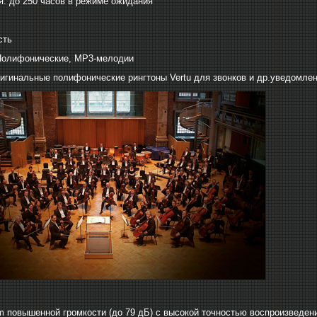
: до 250 часов в режиме ожидания
сть
Полифонические, МР3-мелодии
игинальные полифонические рингтоны Vertu для звонков и др.уведомле
 повышенной громкости (до 79 дБ) с высокой точностью воспроизведени