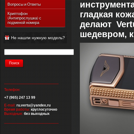
инструмента
Vertu Ascent Ti
Вопросы и Ответы
Vertu Signature
гладкая кож
Криптофон
(Антипрослушка) с
Vertu Ferrari Edition
делают Vert
подменой номера
Vertu Racetrack Legends
шедевром, к
Vertu Ascent
Не нашли нужную модель?
Vertu Signature Diamonds
Vertu Signature Touch
Vertu Constellation Extra
Vertu Constellation Touch
Vertu Aster
__________________________
Телефон:
+7 (965) 247 13 99
E-mail:
ru.vertu@yandex.ru
Время работы:
круглосуточно
Выходные:
без выходных
__________________________