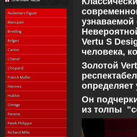
Классически
navy-alligator-en
современной
Audemars Piguet
узнаваемой 
Blancpain
Невероятно
Breitling
Vertu S Desi
Bvlgari
человека, к
Cartier
Chanel
Золотой Ver
Chopard
респектабел
Franck Muller
определяет 
Hermes
Hublot
Он подчерки
Omega
из толпы "с
Panerai
Patek Philippe
Richard Mille