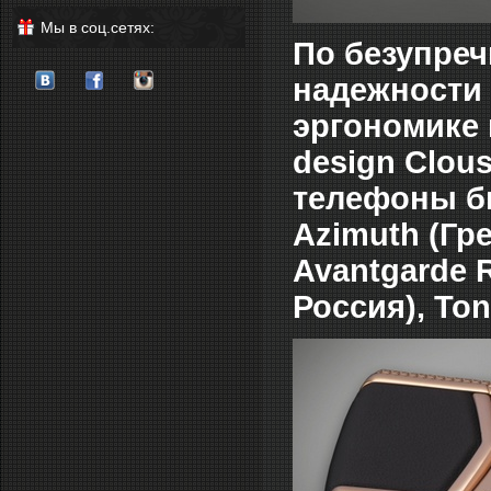
Мы в соц.сетях:
По безупреч
надежности 
эргономике 
design Clou
телефоны би
Azimuth (Гре
Avantgarde R
Россия), Ton