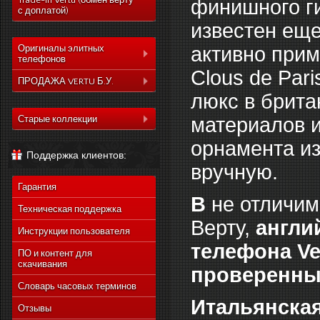
Trade-In Vertu (обмен верту
финишного ги
с доплатой)
известен еще
активно при
Оригиналы элитных
телефонов
Clous de Pari
Коллекция Aster
ПРОДАЖА VERTU Б.У.
люкс в брита
Коллекция Constelation
Коллекция Aster
Коллекция Signature
материалов и
Старые коллекции
Коллекция Constelation
Коллекция Ascent
Vertu Constellation Quest
Коллекция Signature
орнамента из
Поддержка клиентов:
Коллекция Signature
Vertu Ascent X
Коллекция Ascent
вручную.
Touch
Vertu Constellation Ayxta
Коллекция Signature
Коллекция Новый
Гарантия
Touch
Vertu Constellation Pure
Signature Touch
В
не отличим
Коллекция Новый
Техническая поддержка
Vertu Constellation Exotic
Signature Touch
Верту,
англий
Инструкции пользователя
Vertu Constellation Vivre
телефона Ve
Vertu Signature S Design
ПО и контент для
скачивания
проверенны
Vertu Constellation
Rococo
Словарь часовых терминов
Vertu Constellation
Итальянская
Monogram
Отзывы