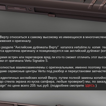
 Верту относиться к самому высокому из имеющихся в многочислен
ижения к оригиналу.
 разделе "Английские дубликаты Верту" каталога vertutime.ru копия т
уса идентична оригиналу и позиционируется как английский дубликат (ко
время встреч или переговоров вряд ли кто-то сможет отличить этот выс
ки от оригинала Vertu Signatire S.
полностью взаимозаменяемы с оригинальными, именно поэтому толь
даже сервисные центры Vertu под разбор и переустановки запчаст
х идентичных английских копий Верту, путем полной замены копийн
о стекла экрана из куска сапфира, любые проверки!)
мы, по заказ
здесь
sign" по цене всего 205 тыс.руб. (подробнее смотрите
)