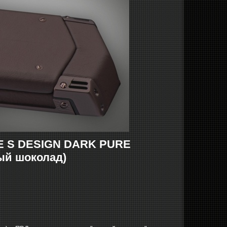
 S DESIGN DARK PURE
ый шоколад)