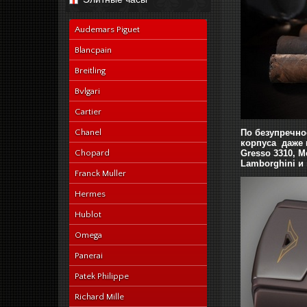
navy-alligator-en
Audemars Piguet
Blancpain
Breitling
Bvlgari
Cartier
Chanel
По безупречно
корпуса даже 
Chopard
Gresso 3310, M
Lamborghini и 
Franck Muller
Hermes
Hublot
Omega
Panerai
Patek Philippe
Richard Mille