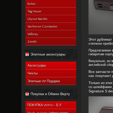
Rolex
Tag Heuer
Ulysse Nardin
Vacheron Constantin
Valbray
Этот дубликат
Zenith
степени прибл
Предлагаемая в
Элитные аксессуары
габаритам корп
Визуально, во 
английской сбор
Аксессуары
Все запчасти 
Чехлы
нас покупают 
Элитные VIP Подарки
Только из эти
со шлейфами д
Signature S de
Покупка и Обмен Верту
ПОКУПКА VERTU - Б.У.