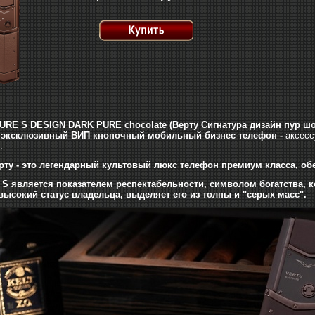
RE S DESIGN DARK PURE chocolate (Верту Сигнатура дизайн пур шо
 эксклюзивный ВИП кнопочный мобильный бизнес телефон -
аксесс
.
ту - это легендарный культовый люкс телефон премиум класса, 
e S является показателем респектабельности, символом богатства, 
высокий статус владельца, выделяет его из толпы и "серых масс".