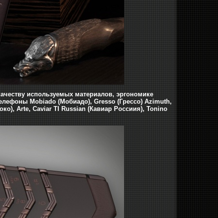
 качеству используемых материалов, эргономике
елефоны Mobiado (Мобиадо), Gresso (Грессо) Azimuth,
око), Arte, Caviar TI Russian (Кавиар Россиия), Tonino