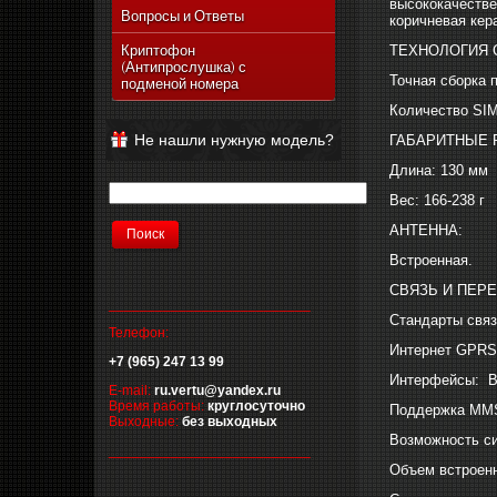
высококачестве
Vertu Ascent Ti
Вопросы и Ответы
коричневая кер
Vertu Signature
ТЕХНОЛОГИЯ 
Криптофон
(Антипрослушка) с
Vertu Ferrari Edition
Точная сборка 
подменой номера
Vertu Racetrack Legends
Количество SIM
Vertu Ascent
Не нашли нужную модель?
ГАБАРИТНЫЕ 
Vertu Signature Diamonds
Длина: 130 мм
Vertu Signature Touch
Вес: 166-238 г
Vertu Constellation Extra
АНТЕННА:
Vertu Constellation Touch
Встроенная.
Vertu Aster
СВЯЗЬ И ПЕР
__________________________
Стандарты связ
Телефон:
Интернет GPRS
+7 (965) 247 13 99
Интерфейсы: Bl
E-mail:
ru.vertu@yandex.ru
Время работы:
круглосуточно
Поддержка MM
Выходные:
без выходных
Возможность с
__________________________
Объем встроенн