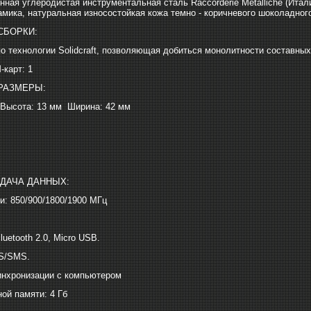
нная углеродистая инструментальная сталь Raccorderie Metalliche (Ита
амика, натуральная износостойкая кожа темно - коричневого шоколадног
СБОРКИ:
по технологии Solidcraft, позволяющая добиться монолитности составных
-карт: 1
РАЗМЕРЫ:
 Высота: 13 мм Ширина: 42 мм
ЕДАЧА ДАННЫХ:
и: 850/900/1800/1900 МГц
uetooth 2.0, Micro USB.
S/SMS.
инхронизации с компьютером
ой памяти: 4 Гб