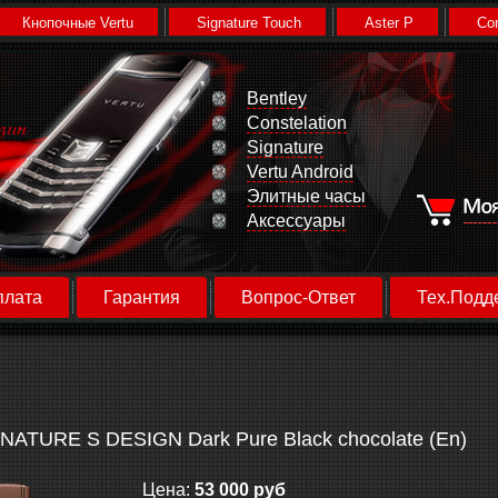
Кнопочные Vertu
Signature Touch
Aster P
Con
Bentley
Constelation
Signature
Vertu Android
Элитные часы
Аксессуары
плата
Гарантия
Вопрос-Ответ
Тех.Подд
ATURE S DESIGN Dark Pure Black chocolate (En)
Цена:
53 000 руб