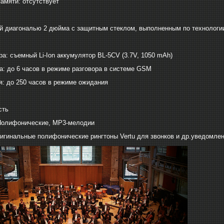
памяти: отсутствует
й диагональю 2 дюйма c защитным стеклом, выполненным по технологии
ра: съемный Li-Ion аккумулятор BL-5CV (3.7V, 1050 mAh)
а: до 6 часов в режиме разговора в системе GSM
: до 250 часов в режиме ожидания
сть
Полифонические, МР3-мелодии
игинальные полифонические рингтоны Vertu для звонков и др.уведомле