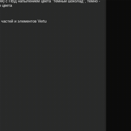
лия) с ПВД напылением цвета "темный шоколад", темно -
о цвета
 частей и элементов Vertu