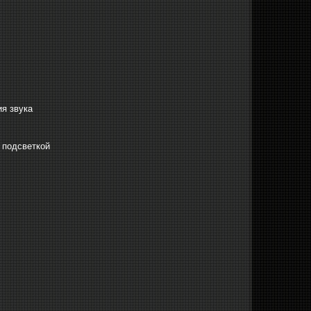
я звука
 подсветкой