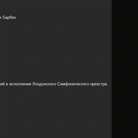
 Sapflex
ний в исполнении Лондонского Симфонического оркестра