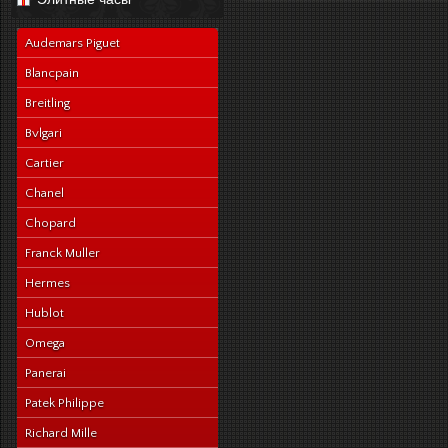
navy-alligator-en
Audemars Piguet
Blancpain
Breitling
Bvlgari
Cartier
Chanel
Chopard
Franck Muller
Hermes
Hublot
Omega
Panerai
Patek Philippe
Richard Mille