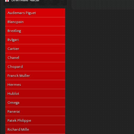
navy-alligator-en
Audemars Piguet
Blancpain
Breitling
Bvlgari
Cartier
Chanel
Chopard
Franck Muller
Hermes
Hublot
Omega
Panerai
Patek Philippe
Richard Mille