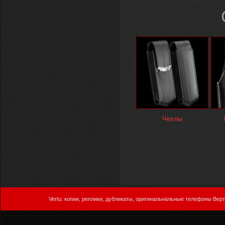
Чехлы
Vertu: копии, реплики, дубликаты, оригинальнальные телефоны Верт