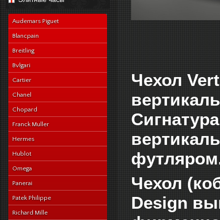
navy-alligator-en
Audemars Piguet
Blancpain
Breitling
Bvlgari
Чехол Vert
Cartier
вертикаль
Chanel
Chopard
Сигнатура
Franck Muller
вертикаль
Hermes
футляром
Hublot
Omega
Чехол (коб
Panerai
Design вы
Patek Philippe
Richard Mille