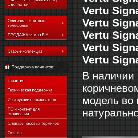
Trade-In Vertu (обмен верту
с доплатой)
Vertu Sign
Vertu Sign
Оригиналы элитных
телефонов
Vertu Sign
Коллекция Aster
ПРОДАЖА VERTU Б.У.
Коллекция Constelation
Vertu Sign
Коллекция Aster
Коллекция Signature
Старые коллекции
Коллекция Constelation
Vertu Sign
Коллекция Ascent
Vertu Constellation Quest
Коллекция Signature
Поддержка клиентов:
Коллекция Signature
Vertu Ascent X
Коллекция Ascent
В наличии 
Touch
Vertu Constellation Ayxta
Коллекция Signature
Коллекция Новый
Гарантия
Touch
Vertu Constellation Pure
коричневом
Signature Touch
Коллекция Новый
Техническая поддержка
Vertu Constellation Exotic
Signature Touch
модель во 
Инструкции пользователя
Vertu Constellation Vivre
Vertu Signature S Design
натурально
ПО и контент для
скачивания
Vertu Constellation
Rococo
Словарь часовых терминов
Vertu Constellation
Monogram
Отзывы