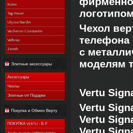
фирменной
Rolex
логотипом
Tag Heuer
Ulysse Nardin
Чехол вер
Vacheron Constantin
телефона 
Valbray
с металли
Zenith
моделям т
Элитные аксессуары
Аксессуары
Чехлы
Vertu Sign
Элитные VIP Подарки
Vertu Sign
Покупка и Обмен Верту
Vertu Sign
ПОКУПКА VERTU - Б.У.
Vertu Sign