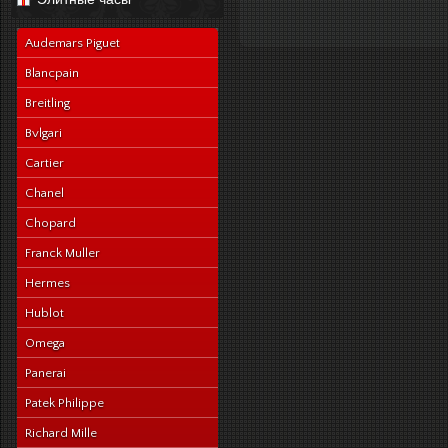
navy-alligator-en
Audemars Piguet
Blancpain
Breitling
Bvlgari
Cartier
Chanel
Chopard
Franck Muller
Hermes
Hublot
Omega
Panerai
Patek Philippe
Richard Mille