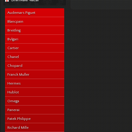
navy-alligator-en
Audemars Piguet
Blancpain
Breitling
Bvlgari
Cartier
Chanel
Chopard
Franck Muller
Hermes
Hublot
Omega
Panerai
Patek Philippe
Richard Mille