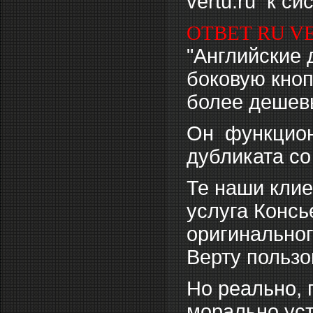
vertu.ru к с
ОТВЕТ RU V
"Английские 
боковую кноп
более дешевы
Он функцион
дубликата со
Те наши клиен
услуга Консь
оригинальног
Верту пользо
Но реально, 
морально уст