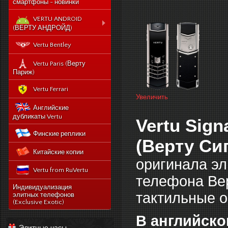
смартфоны - новинки
VERTU ANDROID
(ВЕРТУ АНДРОЙД)
Новый Vertu Signature
Vertu Bentley
New Touch
Vertu Constellation X duos
Vertu Paris (Верту
Sim - смартфон Верту
Париж)
Констелейшен икс на две
сим карты
Vertu Ferrari
Увеличить
Vertu Signature touch
Английские
Vertu Aster (Верту Астер)
дубликаты Vertu
Vertu Sign
Vertu Ti
Финские реплики
Vertu Constellation V
(Верту Си
Китайские копии
noviy-vertu-signature-
new-touch
оригинала эл
Vertu from RuVertu
catalog
телефона Вер
category
543-vertu-signature-
Индивидуализация
touch-grape-lizard-
тактильные 
элитных телефонов
175-novyj-vertu-
en
(Exclusive Exotic)
signature-new-touch
514-vertu-signature-
В английско
new-touch-pure-
Элитные часы