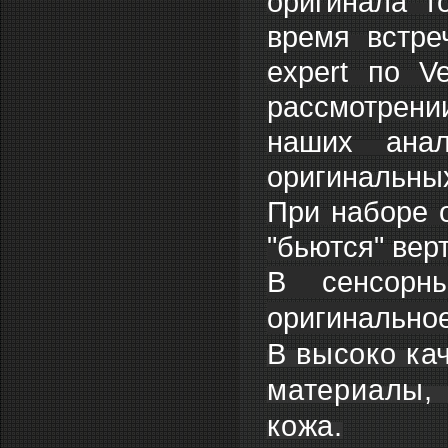
оригинала т
время встре
expert по V
рассмотрении
наших анал
оригинальны
При наборе 
"бьются" вер
В сенсорны
оригинально
В высоко ка
материалы, 
кожа.