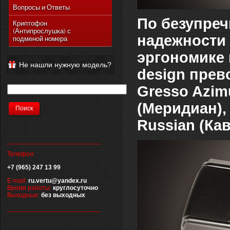
Vertu Ascent Ti
Вопросы и Ответы
Vertu Signature
По безупреч
Криптофон
(Антипрослушка) с
Vertu Ferrari Edition
надежности 
подменой номера
Vertu Racetrack Legends
эргономике 
Vertu Ascent
Не нашли нужную модель?
design прев
Vertu Signature Diamonds
Vertu Signature Touch
Gresso Azimu
Vertu Constellation Extra
(Меридиан), 
Vertu Constellation Touch
Russian (Кав
Vertu Aster
__________________________
Телефон:
+7 (965) 247 13 99
E-mail:
ru.vertu@yandex.ru
Время работы:
круглосуточно
Выходные:
без выходных
__________________________