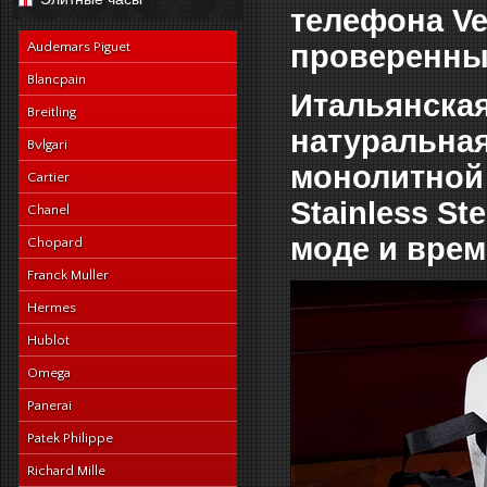
navy-alligator-en
телефона Ve
Audemars Piguet
проверенны
Blancpain
Итальянская
Breitling
натуральная
Bvlgari
монолитной 
Cartier
Stainless S
Chanel
моде и врем
Chopard
Franck Muller
Hermes
Hublot
Omega
Panerai
Patek Philippe
Richard Mille