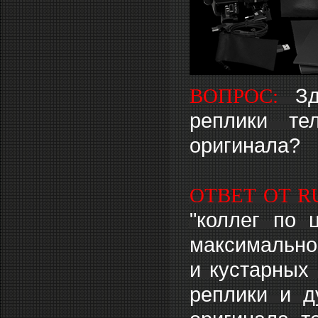
ВОПРОС:
З
реплики те
оригинала?
ОТВЕТ ОТ R
"коллег по 
максимально
и кустарных 
реплики и д