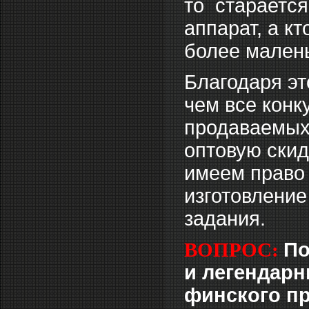
то стараетс
аппарат, а кт
более малень
Благодаря э
чем все конк
продаваемых
оптовую скидк
имеем право 
изготовление
задания.
ВОПРОС:
По
и легендарн
финского пр