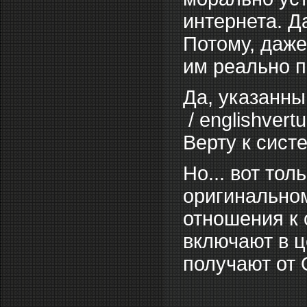
интернета. Д
Потому, даже
им реально п
Да, указанны
/ englishver
Верту к сист
Но... вот то
оригинальном
отношения к 
включают в ц
получают от 