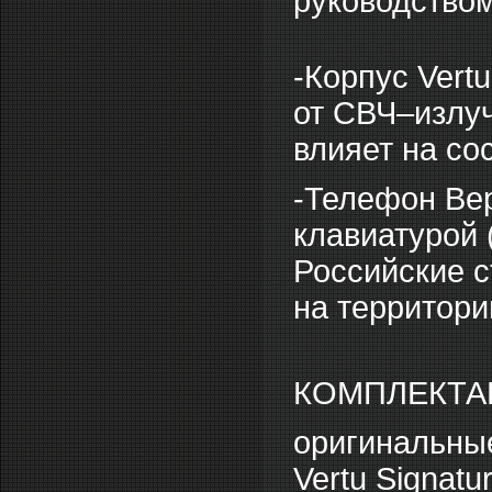
руководство
-Корпус Vert
от СВЧ–излуч
влияет на со
-Телефон Вер
клавиатурой 
Российские с
на территори
КОМПЛЕКТАЦ
оригинальные
Vertu Signat