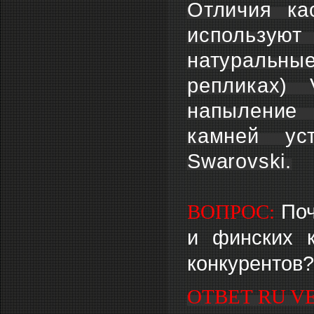
Отличия ка
использую
натуральны
репликах)
напыление 
камней ус
Swarovski.
ВОПРОС:
Поч
и финских 
конкурентов?
ОТВЕТ RU V