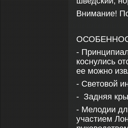
шведский, но
Внимание! По
ОСОБЕННО
- Принципиал
коснулись от
ее можно изв
- Световой и
- Задняя кры
- Мелодии дл
участием Ло