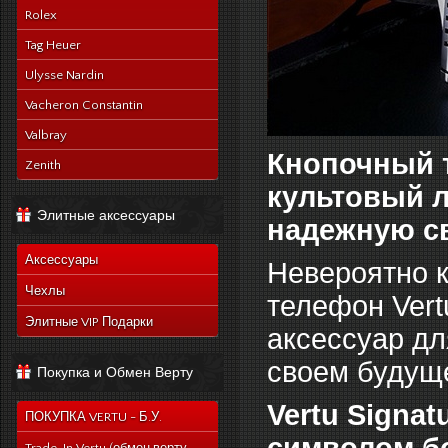
Rolex
Tag Heuer
Ulysse Nardin
Vacheron Constantin
Valbray
Кнопочный т
Zenith
культовый 
Элитные аксессуары
надежную с
Аксессуары
Невероятно к
Чехлы
телефон Vertu
Элитные VIP Подарки
аксессуар дл
своем будущ
Покупка и Обмен Верту
Vertu Signa
ПОКУПКА VERTU - Б.У.