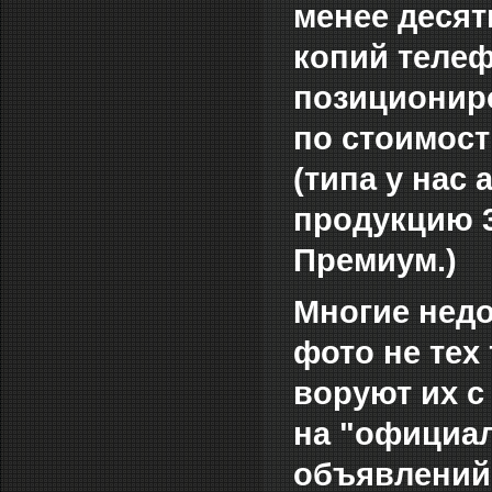
менее деся
копий телеф
позициониро
по стоимост
(типа у нас
продукцию 3
Премиум.)
Многие нед
фото не тех
воруют их с
на "официал
объявлений 