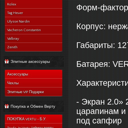
Rolex
Форм-фактор
Tag Heuer
Ulysse Nardin
Корпус: нерж
Vacheron Constantin
Valbray
Габариты: 1
Zenith
Элитные аксессуары
Батарея: VE
Аксессуары
Характеристи
Чехлы
Элитные VIP Подарки
- Экран 2.0»
Покупка и Обмен Верту
царапинам и
под сапфир
ПОКУПКА VERTU - Б.У.