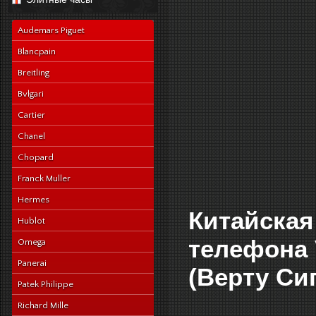
navy-alligator-en
Audemars Piguet
Blancpain
Breitling
Bvlgari
Cartier
Chanel
Chopard
Franck Muller
Hermes
Китайская
Hublot
телефона V
Omega
Panerai
(Верту Си
Patek Philippe
Richard Mille