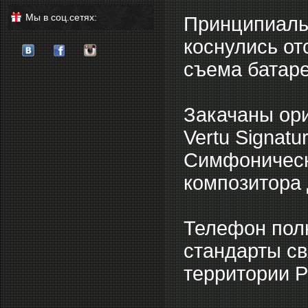
Мы в соц.сетях:
Принципиальн
коснулись от
съема батаре
Закачаны ор
Vertu Signat
Симфоническ
композитора
Телефон пол
стандарты св
территории Р