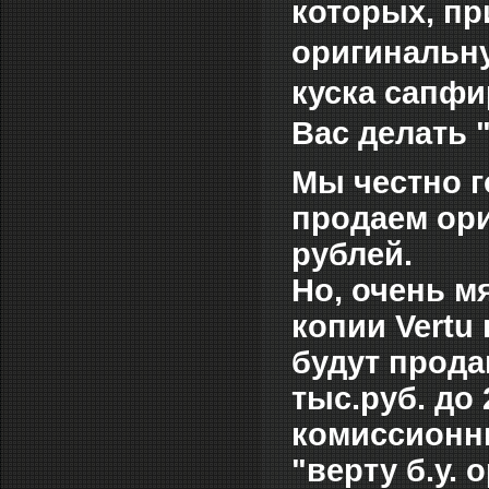
которых, пр
оригинальну
куска сапфи
Вас делать "
Мы честно г
продаем ори
рублей.
Но, очень м
копии Vertu
будут прода
тыс.руб. до 
комиссионны
"верту б.у.