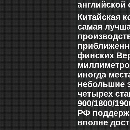
английской 
Китайская ко
самая лучша
производств
приближенна
финских Вер
миллиметров
иногда мест
небольшие з
четырех ста
900/1800/19
РФ поддержк
вполне дост