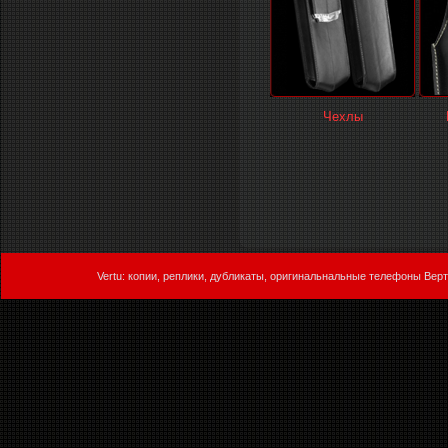
Чехлы
Vertu: копии, реплики, дубликаты, оригинальнальные телефоны Верт