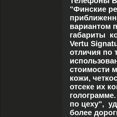
Телефоны Ве
"Финские р
приближенн
вариантом п
габариты ко
Vertu Signat
отличия по
использован
стоимости м
кожи, четко
отсеке их к
голограмме.
по цеху", у
более дорог