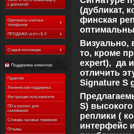
Сигнатуре п
Trade-In Vertu (обмен верту
с доплатой)
(дубликат, 
финская реп
Оригиналы элитных
телефонов
оптимальны
Коллекция Aster
ПРОДАЖА VERTU Б.У.
Визуально, 
Коллекция Constelation
Коллекция Aster
Коллекция Signature
Старые коллекции
то, кроме п
Коллекция Constelation
Коллекция Ascent
Vertu Constellation Quest
Коллекция Signature
expert), да
Поддержка клиентов:
Коллекция Signature
Vertu Ascent X
Коллекция Ascent
Touch
отличить эт
Vertu Constellation Ayxta
Коллекция Signature
Коллекция Новый
Гарантия
Touch
Signature S
Vertu Constellation Pure
Signature Touch
Коллекция Новый
Техническая поддержка
Vertu Constellation Exotic
Signature Touch
Предлагаемы
Инструкции пользователя
Vertu Constellation Vivre
S) высокого
Vertu Signature S Design
ПО и контент для
скачивания
Vertu Constellation
реплики ( ко
Rococo
Словарь часовых терминов
интерфейс и
Vertu Constellation
Monogram
Отзывы