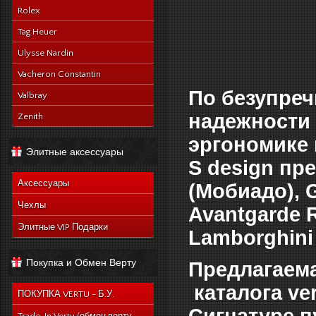
Rolex
Tag Heuer
Ulysse Nardin
Vacheron Constantin
По безупреч
Valbray
надежности 
Zenith
эргономике 
Элитные аксессуары
S design пр
Аксессуары
(Мобиадо), G
Чехлы
Avantgarde R
Элитные VIP Подарки
Lamborghini
Покупка и Обмен Верту
Предлагаема
каталога ve
ПОКУПКА VERTU - Б.У.