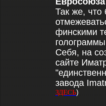
Евросоюза
Так же, что
отмежеватьс
финскими т
голограммы
Себя, на с
сайте Имат
"единствен
завода Imat
)
ЗДЕСЬ