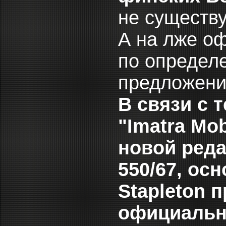
не существу
А на лже о
по определе
предложения
В связи с 
"Imatra Mo
новой ред
550/67, ос
Stapleton 
официальны