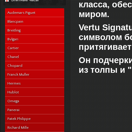
navy-alligator-en
класса, об
миром.
Audemars Piguet
Blancpain
Vertu Signa
Breitling
символом бо
Bvlgari
притягивает
Cartier
Chanel
Он подчерки
Chopard
из толпы и 
Franck Muller
Hermes
Hublot
Omega
Panerai
Patek Philippe
Richard Mille