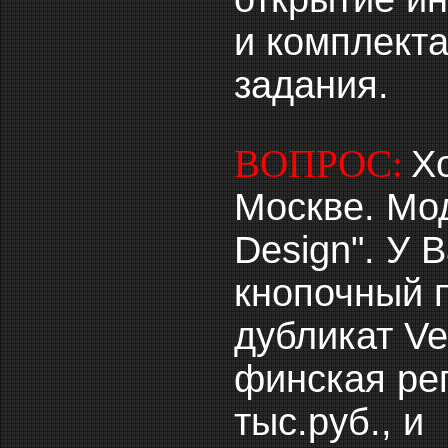
и комплекта
задания.
ВОПРОС:
Х
Москве. Мод
Design". У 
кнопочный п
дубликат Ver
финская реп
тыс.руб., и