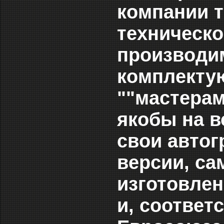
компании 
техническо
производи
комплекту
""мастерам
якобы на в
свои автог
версии, са
изготовле
и, соответ