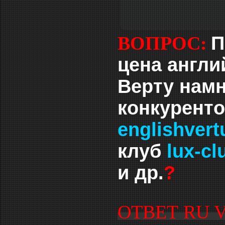
П
ВОПРОС:
цена англи
Верту намн
конкуренто
englishvert
клуб
lux-clu
и др.
?
ОТВЕТ RU 