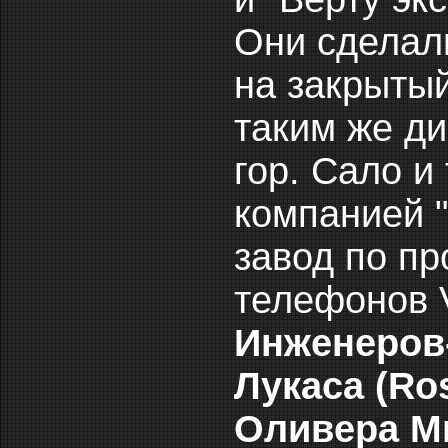
Они сделали
на закрыты
таким же ди
гор. Сало 
компанией "I
завод по п
телефонов V
Инженеров
Лукаса (Ro
Оливера Мил