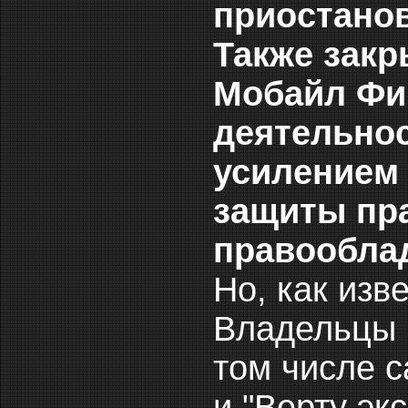
приостано
Также закр
Мобайл Фи
деятельнос
усилением 
защиты пра
правообла
Но, как изве
Владельцы 
том числе са
и "Верту эк