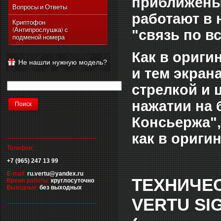
приближены 
Vertu Ascent Ti
Вопросы и Ответы
работают в 
Vertu Signature
Криптофон
(Антипрослушка) с
Vertu Ferrari Edition
"связь по в
подменой номера
Vertu Racetrack Legends
Как в оригин
Vertu Ascent
Не нашли нужную модель?
Vertu Signature Diamonds
и тем экран
Vertu Signature Touch
стрелкой и 
Vertu Constellation Extra
нажатии на 
Vertu Constellation Touch
Консьержа",
Vertu Aster
как в ориги
__________________________
Телефон:
+7 (965) 247 13 99
E-mail:
ru.vertu@yandex.ru
ТЕХНИЧЕ
Время работы:
круглосуточно
Выходные:
без выходных
VERTU SI
__________________________