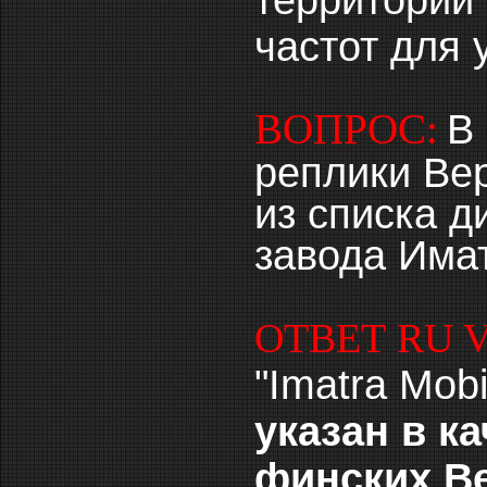
территории
частот для 
ВОПРОС:
В
реплики Вер
из списка 
завода Има
ОТВЕТ RU 
"Imatra Mobi
указан в к
финских В