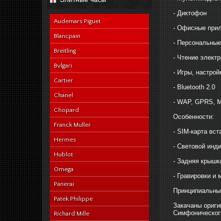
navy-alligator-en
- Диктофон
Audemars Piguet
- Офисные прил
Blancpain
- Персональные
Breitling
- Чтение элект
Bvlgari
- Игры, настрой
Cartier
- Bluetooth 2.0
Chanel
- WAP, GPRS,
Chopard
Особенности:
Franck Muller
- SIM-карта вс
Hermes
- Световой инд
Hublot
- Задняя крышк
Omega
- Гравировки и
Panerai
Принципиальные
Patek Philippe
Закачаны ориги
Симфонического
Richard Mille