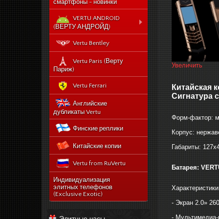
смартфоны - новинки
VERTU ANDROID
(ВЕРТУ АНДРОЙД)
Новый Vertu Signature
Vertu Bentley
New Touch
Vertu Constellation X duos
Vertu Paris (Верту
Увеличить
Sim - смартфон Верту
Париж)
Констелейшен икс на две
сим карты
Vertu Ferrari
Китайская к
Vertu Signature touch
Сигнатура с
Английские
Vertu Aster (Верту Астер)
дубликаты Vertu
Форм-фактор: 
Vertu Ti
Финские реплики
Корпус: нержав
Vertu Constellation V
Китайские копии
noviy-vertu-signature-
Габариты: 127х
new-touch
Vertu from RuVertu
catalog
Батарея: VERT
category
543-vertu-signature-
Индивидуализация
touch-grape-lizard-
элитных телефонов
Характеристики
175-novyj-vertu-
en
(Exclusive Exotic)
signature-new-touch
- Экран 2.0» 2
514-vertu-signature-
new-touch-pure-
- Мультимедиа
Элитные часы