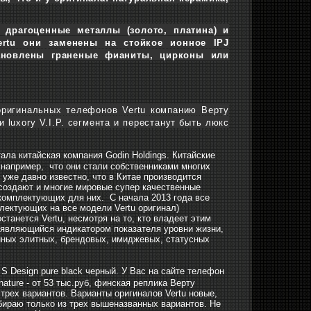
 драгоценные металлы (золото, платина) и
ertu они заменены на стойкое ионное IPJ
тановлены граненые фианиты, цирконы или
оригинальных телефонов Vertu компанию Верту
 luxory V.I.P. сегмента и перестанут быть люкс
ала китайская компания Godin Holdings. Китайские
, например, что они стали собственниками многих
 уже давно известно, что в Китае производится
 создают и многие мировые супер качественные
комплектующих для них. С начала 2013 года все
лектующих на все модели Vertu оригинал)
останется Vertu, несмотря на то, кто владеет этим
д, являющийся индикатором показателя уровни жизни,
енных элитных, брендовых, имиджевых, статусных
 S Design pure black черный. У Вас на сайте телефон
ature - от 53 тыс.руб, финская реплика Верту
х трех вариантов. Варианты оригиналов Vertu новые,
Выбираю только из трех вышеназванных вариантов. Не