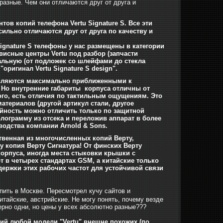
 разные. Чем они отличаются друг от друга и
ов копий телефона Vertu Signature S. Все эти
ильно отличаются друг от друга по качеству и
ignature S телефоны у нас размещены в категории
висные центры Vertu под разбор (запчасти
альную (от подложек со шлейфами до стекла
оригинал Vertu Signature S design".
являются максимально приближенными к
 Но внутренние габариты корпуса отличны от
 того, есть отличия по тактильным ощущениям. Это
териалов (другой артикул стали, другое
пийность можно отличить только по защитной
олограмму из отсека и переложив аппарат в более
водства компании Arnold & Sons.
ственная из многочисленных копий Верту,
у копия Верту Сигнатура! От финских Верту
орпуса, иногда места стыковки крышки с
 в четырех стандартах GSM, а китайские только
держки этих рабочих частот для устойчивой связи
пить в Москве. Пересмотрел кучу сайтов и
итайские, австрийские. Не могу понять, почему везде
мерно одни, но цены у всех абсолютно разные???
пий любой модели "Vertu" внешне похожих (по