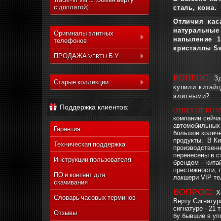
Trade-In Vertu (обмен верту
с доплатой)
сталь, кожа.
Отличия кас
натуральные
Оригиналы элитных
напыление 1
телефонов
кристаллы Sw
Коллекция Aster
ПРОДАЖА VERTU Б.У.
Коллекция Constelation
Коллекция Aster
ВОПРОС:
З
Коллекция Signature
Старые коллекции
Коллекция Constelation
купили китайц
Коллекция Ascent
элитными?
Vertu Constellation Quest
Коллекция Signature
Поддержка клиентов:
Коллекция Signature
Vertu Ascent X
ОТВЕТ ОТ RU V
Коллекция Ascent
Touch
компании сейча
Vertu Constellation Ayxta
Коллекция Signature
автомобильных 
Коллекция Новый
Гарантия
Touch
большое количе
Vertu Constellation Pure
Signature Touch
продукты. В Ки
Коллекция Новый
Техническая поддержка
Vertu Constellation Exotic
производственн
Signature Touch
перенесены в с
Инструкции пользователя
Vertu Constellation Vivre
брендом – кита
престижности, 
Vertu Signature S Design
ПО и контент для
лакшери VIP те
скачивания
Vertu Constellation
ВОПРОС:
Х
Rococo
Словарь часовых терминов
Верту Сигнатура
Vertu Constellation
сигнатуре - 21 
Monogram
Отзывы
бу бывшие в упо