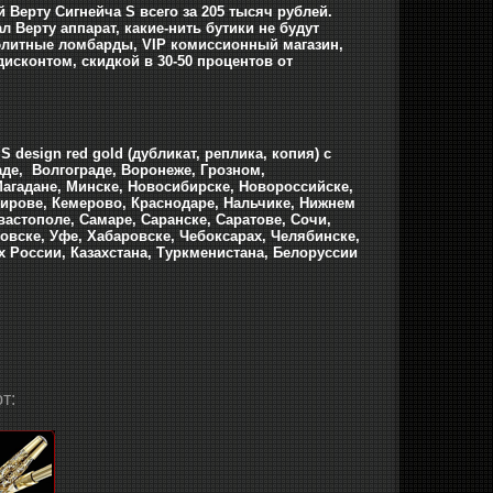
 Верту Сигнейча S всего за 205 тысяч рублей.
л Верту аппарат, какие-нить бутики не будут
 а элитные ломбарды, VIP комиссионный магазин,
дисконтом, скидкой в 30-50 процентов от
design red gold (дубликат, реплика, копия) с
аде, Волгограде, Воронеже, Грозном,
Магадане, Минске, Новосибирске, Новороссийске,
 Кирове, Кемерово, Краснодаре, Нальчике, Нижнем
вастополе, Самаре, Саранске, Саратове, Сочи,
новске, Уфе, Хабаровске, Чебоксарах, Челябинске,
ах России, Казахстана, Туркменистана, Белоруссии
т: