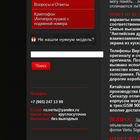
могу понять...
Vertu Ascent Ti
Вопросы и Ответы
отличаются ли
Vertu Signature
Криптофон
ОТВЕТ ОТ RU 
(Антипрослушка) с
Vertu Ferrari Edition
варианты копи
подменой номера
соответственн
Vertu Racetrack Legends
Cамые высшие 
"Английские д
Vertu Ascent
взаимозаменяе
Не нашли нужную модель?
экрана из куск
Vertu Signature Diamonds
Телефоны Верт
Vertu Signature Touch
оригиналу и с
Vertu Constellation Extra
оригинала. Пот
вызвано испол
Vertu Constellation Touch
качество кожи
голограмме. П
Vertu Aster
дорогие короб
__________________________
Китайская коп
производства 
Телефон:
Сигнатур отли
корпусом могу
+7 (965) 247 13 99
в трех:GSM 90
E-mail:
ru.vertu@yandex.ru
вполне достат
Время работы:
круглосуточно
ВОПРОС
:
Выходные:
без выходных
Зд
объявлений. Смо
__________________________
фотки Vertu Si
ОТВЕТ RU 