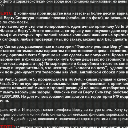
.по фото и характеристикам они вроде все примерно одинаковые, но цены
???
VERTU:
В копийном производстве нам известны более десяти вариант
й Верту Сигнатура внешне похожи (особенно по фото), но реально с
о по стоимости.
по качеству и степени копирования, идентичные оригиналу Vertu S
убликаты Верту". Это те аппараты, которые у нас покупают даже сер
мы) и из которых, при полной замене копийной начинки на оригин
а сапфира, любые проверки!) мы, по заказу, можем для Вас сделать "
у Сигнатура, размещенные в категории "Финские реплики Верту" 
читаются оптимальным вариантом по соотношению цена - качество.
ому, оригинал Vertu Signature из них сделать не получится. Кроме
ьзованием в финских репликах чуть более дешевых по стоимости ма
, четкость экрана и т.д.) По маркировке в батарейном отсеке их ко
отому и неудивительно, что некоторые "коллеги по цеху", удалив г
ки позиционируют эти телефоны как Vertu английской сборки произ
ия Vertu Signature S, продающаяся в RuVertu - самая лучшая и каче
Китай. Это не кустарная, а промышленная приближенная к оригинал
чается незаметной миллиметровой разницей во внешних габаритах к
т иметь небольшие зазоры. Финские копии Верту Сигнатур работают
0/1800/1900. Но для использования аппаратов на территории РФ под
очно.
равствуйте. Интересует копия телефона Верту сигнатуре cталь. Хочу ку
трел реплики и копии Vertu сигнатюр английские, финские, корейские, к
gnature S дизайн одни, описания и технические характеристики тоже при
VERTU:
C учетом того, что продукция эта копийная - вариантов ко