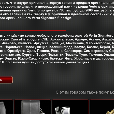
орим, что внутри оригинал, а корпус копия и продаем оригинальный
о говоря, не факт, что превращенный нами из копии Vertu в оригина
новый оригинал Vertu S по цене от 780 тыс.руб. до 2000 тыс.руб.,
м объявлениям как "верту б.у. оригинал в идеальном состоянии" с 
го оригинального Vertu Signature S design.
______________________________________
ть китайскую копию мобильного телефона золотой Vertu Signature S 
оскве, Санкт-Петербурге, СПБ, Архангельске, Адлере, Астане, Ашхаб
, Иваново, Ижевске, Иркутске, Липецке, Махачкале, Магнитогорске, 
е, Норильске, Новокузнецке, Калининграде, Калуге, Казане, Керчи,
ске, Оренбурге, Орле, Пскове, Рязане, Салехарде, Симферополе, Се
ерлитамаке, Сургуте, Твери, Тольятти, Томске, Туле, Тюмени, Улья
у, Элисте, Южно-Сахалинске, Якутске, Ялте, Ярославле и др. город
 СНГ по самой лучшей доступной низкой дешевой цене.
С этим товаром также покупаю