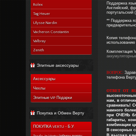
Поддержка язы
Rolex
Английский, фр
португальский (
Tag Heuer
** Поддержка я
Ulysse Nardin
предварительно
Vacheron Constantin
Копия телефона
Valbray
использованию 
Zenith
Комплектация V
аккумуляторные
Элитные аксессуары
ВОПРОС:
Здрав
телефона Верт
Аксессуары
Чехлы
ОТВЕТ ОТ RU
высокоточных 
Элитные VIP Подарки
нам, в отличи
сравнивать! С
намного боле
Покупка и Обмен Верту
при ОЧЕНЬ бл
габариты, ко
комбинации циф
ПОКУПКА VERTU - Б.У.
В сенсорных с
В высоко кач