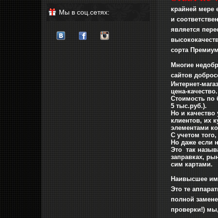
крайней мере 
Мы в соц.сетях:
и соответстве
является пере
высококачеств
сорта Премиум
Многие недобр
сайтов доброс
Интернет-мага
цена-качество.
Стоимость по 
5 тыс.руб.).
Но и качество 
клиентов, их 
элементами ко
С учетом того,
Но даже если н
Это так назыв
заправках, ры
сим картами.
Наивысшее име
Это те аппара
полной замене
проверки!) мы,