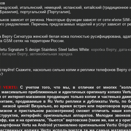
ков
анцузский, итальянский, немецкий, испанский, китайский (традиционное и
Бразилия), португальский (Португалия),
зыков зависит от региона. Некоторые функции зависят от сети и/или SIM
го уведомления. Перечень предлагаемых моделей и услуг зависит от ре
 Верту Сигнатура женский белая кожа полностью русифицирована, адапт
в GSM сетях на территории России.
ertu Signature S
design Stainless Steel ladies White
: коробка Верту, дата-
 батареи Верту, автомобильная зарядка
ствуйте! Скажите, насколько сильно копии и реплики телефонов Верту о
у?
 VERTU:
С учетом того, что мы, в отличии от многих "колле
максимально приближенных и идентичных оригиналу копиях Vertu,
и от интернет-магазинов продающих только копии и частенько даже 
читаем, продаваемые в Ru Vertu реплики и дубликаты Vertu, по 
е низкой ценой!
Визуально, во время встреч или переговоров вряд л
изком и пристальном рассмотрении) сможет отличить наши копи
нстуруктив, интерфейс оригинальных аппаратов. Мелодии звонко
р, как и на оригинале, "бьются" вертовские (такие же, как и у ори
мартфонах Vertu на Android установлено оригинальное
Vertu Origi
ественных копиях Vertu используются те же самые материалы