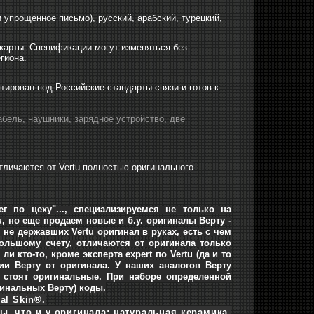
 упрощенное письмо), русский, арабский, турецкий,
-карты. Спецификации могут изменяться без
гиона.
ирован под Российские стандарты связи и готов к
кабель, наушники, зарядное устройство, две
тличаются от Vertu полностью оригинального
г по цеху"..., специализируемся не только на
 но еще продаем новые и б.у. оригиналы Верту -
не державших Vertu оригинал в руках, есть с чем
большому счету, отличаются от оригинала только
и кто-то, кроме эксперта expert по Vertu (да и то
и Верту от оригинала. У наших аналогов Верту
в стоят оригинальные. При наборе определенной
гинальных Верту) коды.
nal Skin®.
, что и у оригинала: натуральная керамика,