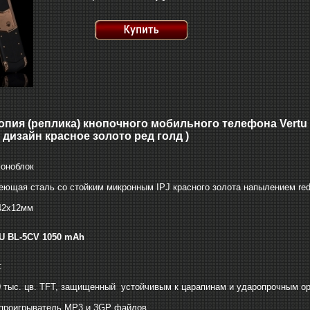
опия (реплика) кнопочного мобильного телефона Vertu 
 дизайн красное золото ред голд )
моноблок
еющая сталь со стойким микронным IPJ красного золота напылением red 
42х12мм
U BL-5CV 1050 mAh
:
60 тыс. цв. TFT, защищенный устойчивым к царапинам и ударопрочным о
-проигрыватель MP3 и 3GP файлов