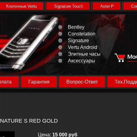
Кнопочные Vertu
Signature Touch
Aster P
Con
Bentley
Constelation
Signature
Vertu Android
Элитные часы
Аксессуары
плата
Гарантия
Вопрос-Ответ
Тех.Подд
GNATURE S RED GOLD
Цена:
15 000 руб