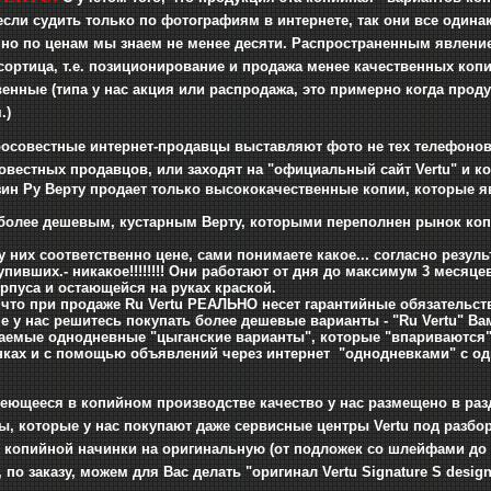
если судить только по фотографиям в интернете, так они все одина
нно по ценам мы знаем не менее десяти. Распространенным явлени
сортица, т.е. позиционирование и продажа менее качественных копи
енные (типа у нас акция или распродажа, это примерно когда прод
.)
осовестные интернет-продавцы выставляют фото не тех телефонов,
овестных продавцов, или заходят на "официальный сайт Vertu" и к
зин Ру Верту продает только высококачественные копии, которы
более дешевым, кустарным Верту, которыми переполнен рынок копий
у них соответственно цене, сами понимаете какое... согласно резул
купивших.- никакое!!!!!!!! Они работают от дня до максимум 3 мес
рпуса и остающейся на руках краской.
 что при продаже Ru Vertu РЕАЛЬНО несет гарантийные обязательств
е у нас решитесь покупать более дешевые варианты - "Ru Vertu" Вам
аемые однодневные "цыганские варианты", которые "впариваются" 
нках и с помощью объявлений через интернет "однодневками" с 
ющееся в копийном производстве качество у нас размещено в разд
ты, которые у нас покупают даже сервисные центры Vertu под разбо
 копийной начинки на оригинальную (от подложек со шлейфами до 
 по заказу, можем для Вас делать "оригинал Vertu Signature S design