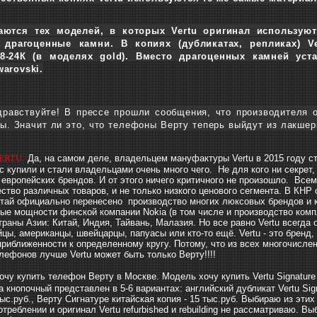
аются тех моделей, в которых Vertu оригинал используют
 драгоценные камни. В копиях (дубликатах, репликах) V
8-24К (в моделях gold). Вместо драгоценных камней ус
arovski.
дравствуйте! В прессе прошли сообщения, что производителя 
ы. Значит ли это, что телефоны Верту теперь выйдут из лакшери
ERTU:
Да, на самом деле, владельцем мануфактуры Vertu в 2015 году ст
с купили и стали владельцами очень много чего. Не для кого ни секрет
европейских брендов. И от этого ничего критичного не произошло. Всем
ство различных товаров, и не только низкого ценового сегмента. В КНР
тай официально перенесено производство многих люксовых брендов и 
ые мощности финской компании Nokia (в том числе и производство комп
траны Азии: Китай, Индия, Тайвань, Малазия. Но все равно
Vertu всегда 
йцы, американцы, швейцарцы, папуасы или кто-то ещё. Vertu - это брен
приближенности к определенному кругу. Потому, что из всех многочисл
лефонов лучше Vertu может быть только Верту!!!!
очу купить телефон Верту в Москве. Модель хочу купить Vertu Signature
 кнопочный представлен в 5-6 вариантах: английский дубликат Vertu Sign
тыс.руб., Верту Сигнатуре китайская копия - 15 тыс.руб. Выбираю из эти
треблении и оригинал Vertu refurbished и rebuilding не рассматриваю. 