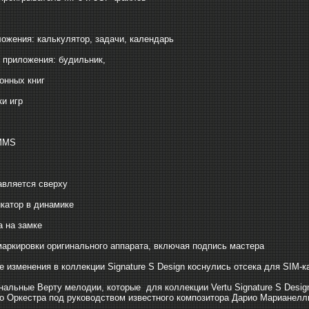
ожения: калькулятор, задачи, календарь
 приложения: будильник,
ронных книг
ки игр
 MMS
тавляется сверху
икатор в динамике
а на замке
 маркировки оригинального аппарата, включая подпись мастера
 изменения в коллекции Signature S Design коснулись отсека для SIM-к
нальные Верту мелодии, которые для коллекции Vertu Signature S Desi
 Оркестра под руководством известного композитора Дарио Марианелл