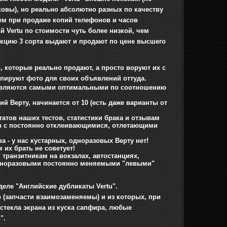
ковы), но реально абсолютно разных по качеству
ем при продаже копий телефонов и часов
й Vertu по стоимости чуть более низкой, чем
укцию 3 сорта выдают и продают по цене высшего
 которые реально продают, а просто воруют их с
опируют фото для своих объявлений оттуда.
е являются самыми оптимальными по соотношению
 Верту, начинается от 10 (есть даже варианты от
ьтатов наших тестов, статистики брака и отзывам
яцев с постоянно отклеивающимися, отлетающими
а - у нас кустарных, одноразовых Верту нет!
 их брать не советует!
транзитникам на вокзалах, автостанциях,
одноразовыми постоянно меняемыми "левыми"
еле "Английские дубликаты Vertu".
р (запчасти взаимозаменяемы) и из которых, при
стекла экрана из куска сапфира, любые
".