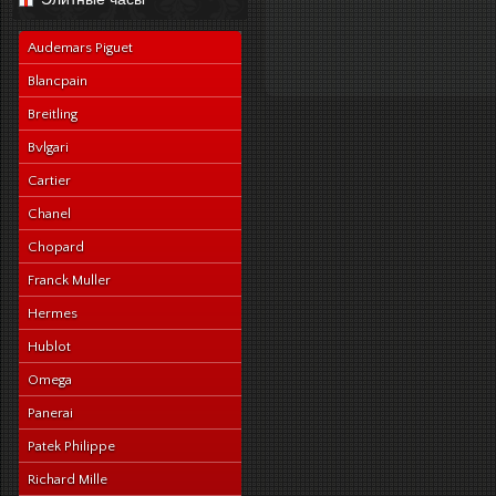
navy-alligator-en
Audemars Piguet
Blancpain
Breitling
Bvlgari
Cartier
Chanel
Chopard
Franck Muller
Hermes
Hublot
Omega
Panerai
Patek Philippe
Richard Mille