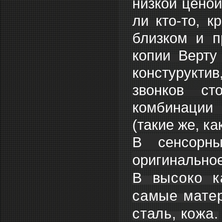
низкой цено
ли кто-то, к
близком и п
копии Верту
констурукти
звонков ст
комбинации 
(такие же, ка
В сенсорны
оригинально
В высоко к
самые матер
сталь, кожа.