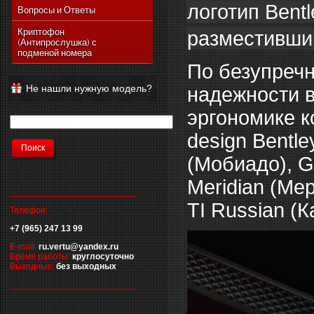
логотип Bent
Vertu Ascent Ti
Вопросы и Ответы
Vertu Signature
Криптофон
разместивши
(Антипрослушка) с
Vertu Ferrari Edition
подменой номера
Vertu Racetrack Legends
По безупречн
Vertu Ascent
Не нашли нужную модель?
надежности в
Vertu Signature Diamonds
эргономике к
Vertu Signature Touch
Vertu Constellation Extra
design Bentl
Vertu Constellation Touch
(Мобиадо), G
Vertu Aster
Meridian (Мер
__________________________
TI Russian (К
Телефон:
+7 (965) 247 13 99
E-mail:
ru.vertu@yandex.ru
Время работы:
круглосуточно
Выходные:
без выходных
__________________________