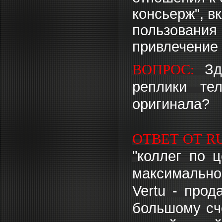
консьерж", в
пользования 
привлечение 
ВОПРОС:
Зд
реплики те
оригинала?
ОТВЕТ ОТ R
"коллег по ц
максимальн
Vertu - прод
большому сче