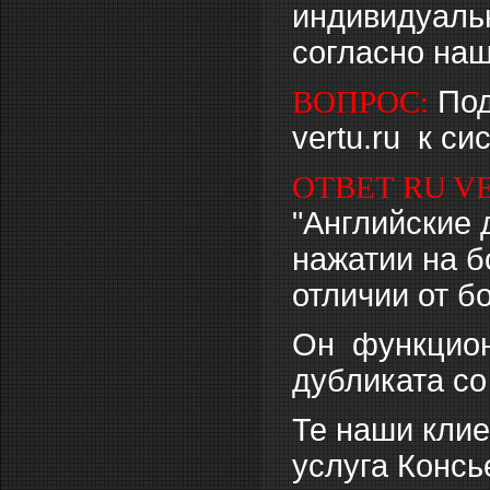
индивидуальн
согласно наш
ВОПРОС:
Под
vertu.ru к с
ОТВЕТ RU V
"Английские д
нажатии на б
отличии от б
Он функцион
дубликата со
Те наши клиен
услуга Консь