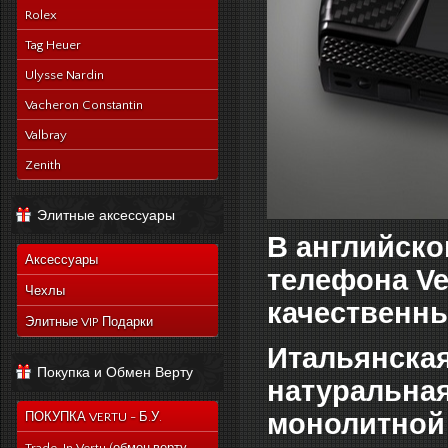
Rolex
Tag Heuer
Ulysse Nardin
Vacheron Constantin
Valbray
Zenith
Элитные аксессуары
В английско
Аксессуары
телефона Ve
Чехлы
качественн
Элитные VIP Подарки
Итальянская
Покупка и Обмен Верту
натуральная
монолитной 
ПОКУПКА VERTU - Б.У.