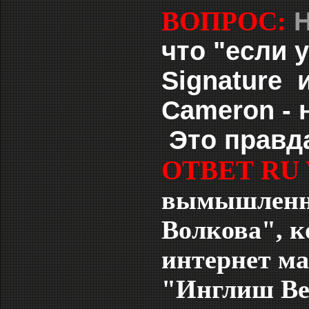
ВОПРОС:
что "е
сли 
Signature 
Cameron - 
Это правд
ОТВЕТ RU
вымышленно
Волкова", 
интернет ма
"Инглиш В