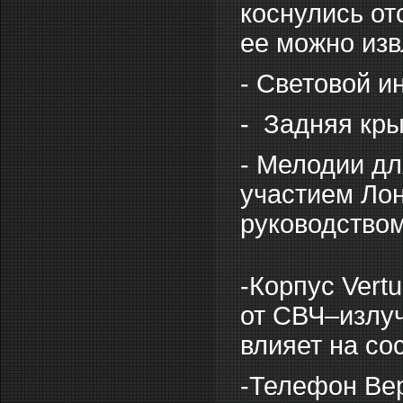
коснулись от
ее можно изв
- Световой и
- Задняя кры
- Мелодии дл
участием Ло
руководство
-Корпус Vert
от СВЧ–излуч
влияет на со
-Телефон Вер