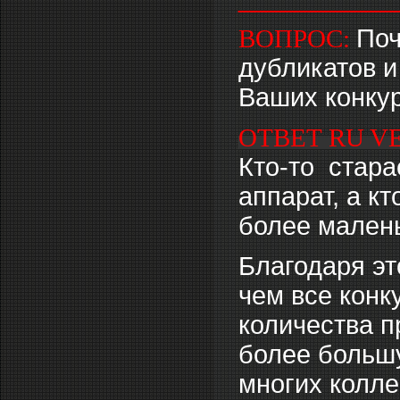
ВОПРОС:
Поч
дубликатов и
Ваших конку
ОТВЕТ RU V
Кто-то стар
аппарат, а кт
более малень
Благодаря э
чем все конк
количества 
более большу
многих колле