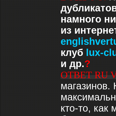
дубликато
намного ни
из интерне
englishvert
клуб
lux-cl
и др.
?
ОТВЕТ RU 
магазинов. 
максимальн
кто-то, как