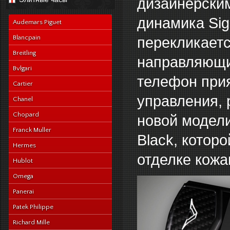
дизайнерским
navy-alligator-en
динамика Sig
Audemars Piguet
Blancpain
перекликаетс
Breitling
направляющи
Bvlgari
телефон при
Cartier
управления, 
Chanel
Chopard
новой модели
Franck Muller
Black, котор
Hermes
отделке кожа
Hublot
Omega
Panerai
Patek Philippe
Richard Mille