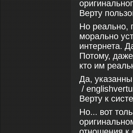
оригинальног
Верту пользо
Но реально, 
морально уст
интернета. Д
Потому, даж
кто им реаль
Да, указанны
/ englishver
Верту к сист
Но... вот то
оригинальном
отношения к 