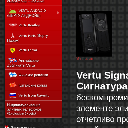
смартфоны - новинки
VERTU ANDROID
(ВЕРТУ АНДРОЙД)
Новый Vertu Signature
Vertu Bentley
New Touch
Vertu Constellation X duos
Vertu Paris (Верту
Sim - смартфон Верту
Париж)
Констелейшен икс на две
сим карты
Vertu Ferrari
Vertu Signature touch
Увеличить
Английские
Vertu Aster (Верту Астер)
дубликаты Vertu
Vertu Ti
Vertu Sign
Финские реплики
Vertu Constellation V
Сигнатура
Китайские копии
noviy-vertu-signature-
new-touch
бескомпромис
Vertu from RuVertu
catalog
category
543-vertu-signature-
Индивидуализация
элементе эли
touch-grape-lizard-
элитных телефонов
175-novyj-vertu-
en
(Exclusive Exotic)
signature-new-touch
отчетливо пр
514-vertu-signature-
new-touch-pure-
Элитные часы