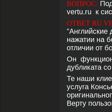
ВОПРОС:
Под
vertu.ru к с
ОТВЕТ RU V
"Английские д
нажатии на б
отличии от б
Он функцион
дубликата со
Те наши клиен
услуга Консь
оригинальног
Верту пользо