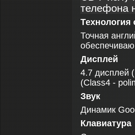
телефона н
Технология 
Точная англий
обеспечиваю
Дисплей
4.7 дисплей (
(Class4 - poli
Звук
Динамик Good
Клавиатура