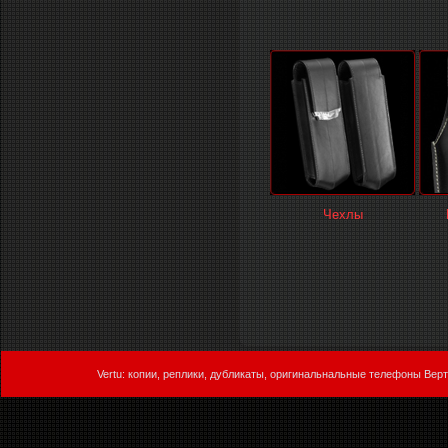
Чехлы
Vertu: копии, реплики, дубликаты, оригинальнальные телефоны Верт