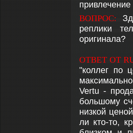
привлечение 
ВОПРОС:
Зд
реплики те
оригинала?
ОТВЕТ ОТ R
"коллег по ц
максимальн
Vertu - прод
большому сче
низкой цено
ли кто-то, к
близком и п