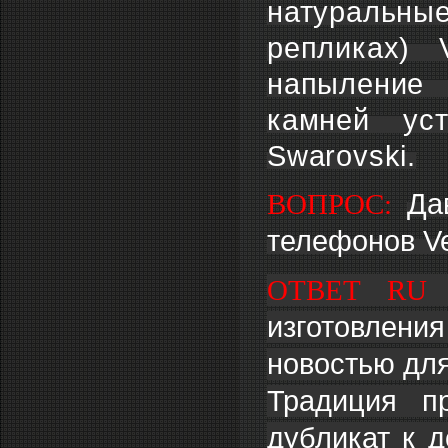
натуральны
репликах) 
напыление 
камней ус
Swarovski.
ВОПРОС:
Да
телефонов Ve
ОТВЕТ RU 
изготовления
новостью дл
Традиция пр
дубликат к 