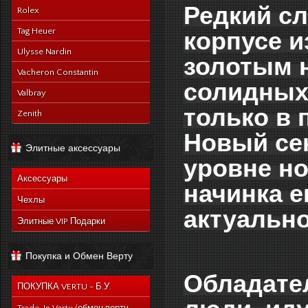
Редкий сл
Rolex
Tag Heuer
корпусе и
Ulysse Nardin
золотым н
Vacheron Constantin
солидных
Valbray
только в 
Zenith
Новый се
Элитные аксессуары
уровне н
Аксессуары
начинка е
Чехлы
актуально
Элитные VIP Подарки
Покупка и Обмен Верту
Обладател
ПОКУПКА VERTU - Б.У.