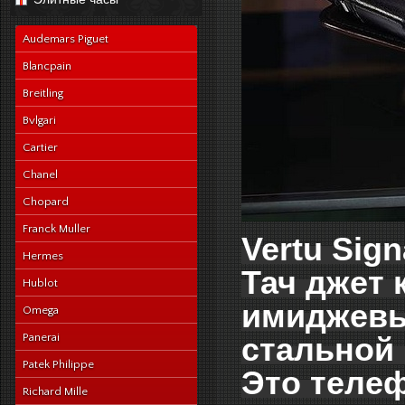
navy-alligator-en
Audemars Piguet
Blancpain
Breitling
Bvlgari
Cartier
Chanel
Chopard
Franck Muller
Vertu Sign
Hermes
Тач джет 
Hublot
имиджевый
Omega
Panerai
стальной 
Patek Philippe
Это телеф
Richard Mille