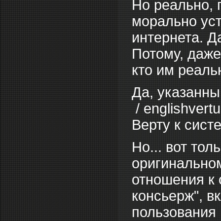
Но реально, 
морально уст
интернета. Д
Потому, даж
кто им реаль
Да, указанны
/ englishver
Верту к сист
Но... вот то
оригинальном
отношения к 
консьерж", в
пользования 