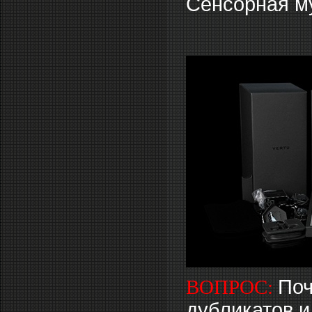
Сенсорная му
ВОПРОС:
Поч
дубликатов и