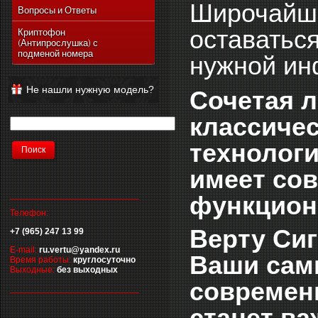
Широчайши
Vertu Ascent Ti
Вопросы и Ответы
Vertu Signature
оставаться
Криптофон
(Антипрослушка) с
Vertu Ferrari Edition
подменой номера
нужной ин
Vertu Racetrack Legends
Vertu Ascent
Не нашли нужную модель?
Сочетая л
Vertu Signature Diamonds
Vertu Signature Touch
классичес
Vertu Constellation Extra
технологи
Vertu Constellation Touch
имеет со
Vertu Aster
__________________________
функцион
Телефон:
Верту Сиг
+7 (965) 247 13 99
E-mail:
ru.vertu@yandex.ru
Ваши самы
Время работы:
круглосуточно
Выходные:
без выходных
современ
__________________________
станет ва