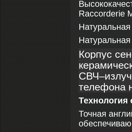
Высококачес
Raccorderie M
Натуральная
Натуральная 
Корпус сен
керамическ
СВЧ–излуче
телефона н
Технология 
Точная англий
обеспечиваю