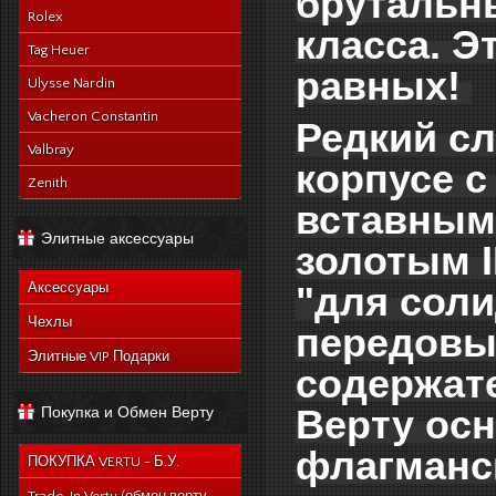
брутальны
Rolex
класса. Э
Tag Heuer
равных! 
Ulysse Nardin
Vacheron Constantin
Редкий сл
Valbray
корпусе 
Zenith
вставным
Элитные аксессуары
золотым I
"для сол
Аксессуары
Чехлы
передовым
Элитные VIP Подарки
содержат
Верту ос
Покупка и Обмен Верту
флагманск
ПОКУПКА VERTU - Б.У.