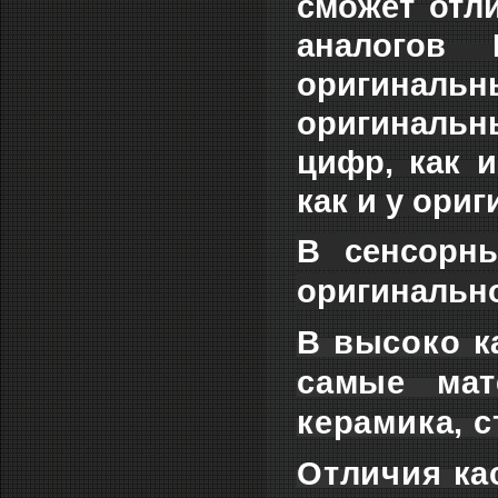
сможет отл
аналогов 
оригиналь
оригиналь
цифр, как и
как и у ори
В сенсорны
оригинальн
В высоко к
самые мат
керамика, с
Отличия ка