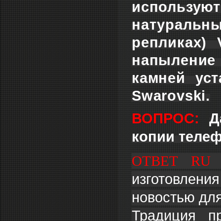
используют
натуральны
репликах) 
напыление 
камней ус
Swarovski.
ВОПРОС:
Д
копии телеф
ОТВЕТ RU 
изготовления
новостью дл
Традиция пр