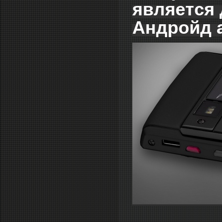
является 
Андройд а