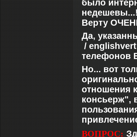
было интерн
недешевы...
Верту ОЧЕНЬ
Да, указанны
/ englishve
телефонов В
Но... вот т
оригинально
отношения к
консьерж", 
пользования
привлечение
ВОПРОС:
Зд