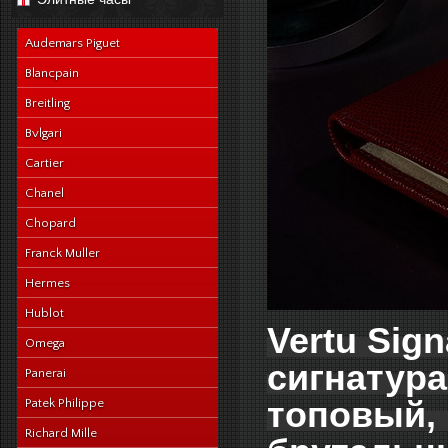
navy-alligator-en
Audemars Piguet
Blancpain
Breitling
Bvlgari
Cartier
Chanel
Chopard
Franck Muller
Hermes
Hublot
Vertu Sign
Omega
сигнатура
Panerai
топовый, 
Patek Philippe
Richard Mille