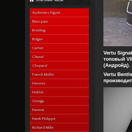
navy-alligator-en
Audemars Piguet
Blancpain
Breitling
Bvlgari
Cartier
Vertu Signa
Chanel
топовый V
(Андройд).
Chopard
Vertu Bent
Franck Muller
производит
Hermes
Hublot
Omega
Panerai
Patek Philippe
Richard Mille