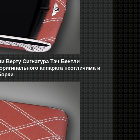
ии Верту Сигнатура Тач Бентли
 оригинального аппарата неотличима и
борки.