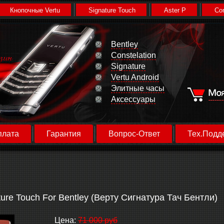
Кнопочные Vertu
Signature Touch
Aster P
Con
Bentley
Constelation
Signature
Vertu Android
Элитные часы
Аксессуары
плата
Гарантия
Вопрос-Ответ
Тех.Подд
ture Touch For Bentley (Верту Сигнатура Тач Бентли)
Цена:
71 000 руб