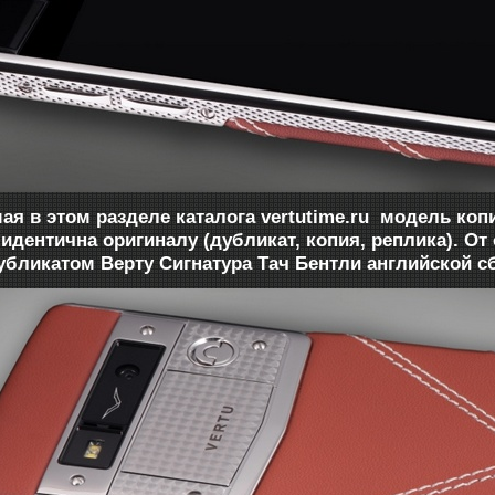
ая в этом разделе каталога vertutime.ru модель коп
идентична оригиналу (дубликат, копия, реплика). От
убликатом Верту Сигнатура Тач Бентли английской с