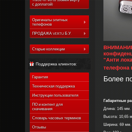
Trade-In Vertu (обмен верту
с доплатой)
Оригиналы элитных
телефонов
Коллекция Aster
ПРОДАЖА VERTU Б.У.
Коллекция Constelation
Коллекция Aster
ВНИМАНИЕ:
Коллекция Signature
Старые коллекции
Коллекция Constelation
конфиденц
Коллекция Ascent
Vertu Constellation Quest
Коллекция Signature
"Анти лок
Поддержка клиентов:
Коллекция Signature
Vertu Ascent X
Коллекция Ascent
телефона 
Touch
Vertu Constellation Ayxta
Коллекция Signature
Коллекция Новый
Более п
Гарантия
Touch
Vertu Constellation Pure
Signature Touch
Коллекция Новый
Техническая поддержка
Vertu Constellation Exotic
Signature Touch
Инструкции пользователя
Vertu Constellation Vivre
Габаритные р
Vertu Signature S Design
ПО и контент для
Длина: 145 мм.
скачивания
Vertu Constellation
Rococo
Высота: 10,65 
Словарь часовых терминов
Vertu Constellation
Ширина: 69 мм.
Monogram
Отзывы