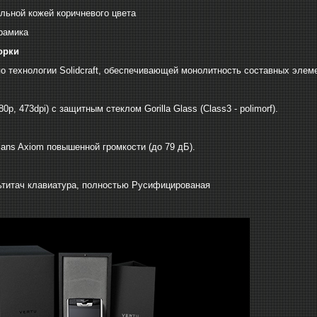
льной кожей коричневого цвета
рамика
орки
по технологии Solidcraft, обеспечивающей монолитность составных элеме
0р, 473dpi) с защитным стеклом Gorilla Glass (Class3 - polimorf).
ns Axiom повышенной громкости (до 79 дБ).
титач клавиатура, полностью Русифицированая