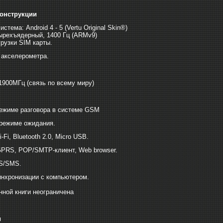
онструкции
стема: Android 4 - 5 (Vertu Original Skin®)
ырехъядерный, 1400 Гц (ARMv9)
грузки SIM карты.
 акселерометра.
 1900МГц (связь по всему миру)
режиме разговора в системе GSM
 режиме ожидания.
Fi, Bluetooth 2.0, Micro USB.
GPRS, POP/SMTP-клиент, Web browser.
S/SMS.
инхронизации с компьютером.
ной книги неограничена
п