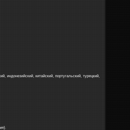
ий, индонезийский, китайский, португальский, турецкий,
ия).