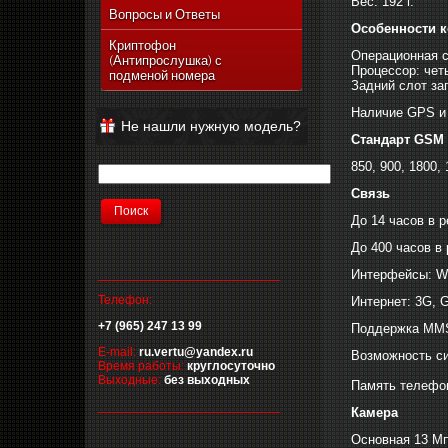
Вес: 192 г.
Vertu Ascent Ti
Вопросы и Ответы
Особенности к
Vertu Signature
Криптофон
Операционная си
(Антипрослушка) с
Vertu Ferrari Edition
Процессор: чет
подменой номера
Задний слот за
Vertu Racetrack Legends
Наличие GPS и
Vertu Ascent
Не нашли нужную модель?
Vertu Signature Diamonds
Стандарт GSM
Vertu Signature Touch
850, 900, 1800,
Vertu Constellation Extra
Связь
Vertu Constellation Touch
До 14 часов в 
Vertu Aster
До 400 часов в
__________________________
Интерфейсы: Wi-
Телефон:
Интернет: 3G, 
+7 (965) 247 13 99
Поддержка MM
E-mail:
ru.vertu@yandex.ru
Возможность с
Время работы:
круглосуточно
Выходные:
без выходных
Память телефон
__________________________
Камера
Основная 13 М