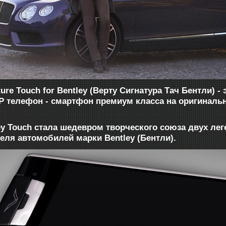
ture Touch for Bentley (Верту Сигнатура Тач Бентли)
IP
телефон - смартфон премиум класса на оригиналь
ley Touch стала шедевром творческого союза
двух лег
еля автомобилей марки Bentley (Бентли).