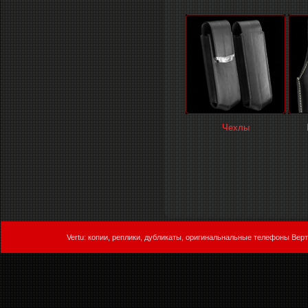
Чехлы
Vertu: копии, реплики, дубликаты, оригинальнальные телефоны Верт