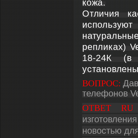
кожа.
Отличия ка
использую
натуральн
репликах) V
18-24К (в
установлены
ВОПРОС:
Дав
телефонов Ve
ОТВЕТ RU 
изготовлени
новостью дл