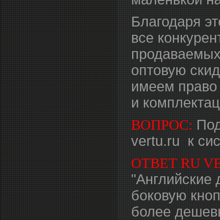
Благодаря эт
все конкурен
продаваемых
оптовую скидк
имеем право 
и комплектац
ВОПРОС:
Под
vertu.ru к с
ОТВЕТ RU V
"Английские 
боковую кноп
более дешевы