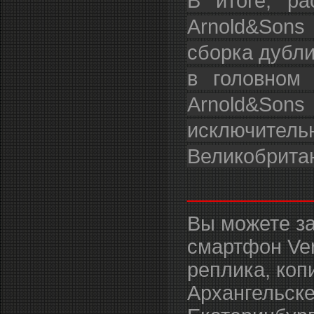
В итоге, р
Arnold&Sons
сборка дубли
в головном
Arnold&Sons
исключитель
Великобритан
___________
Вы можете з
смартфон Vert
реплика, коп
Архангельске