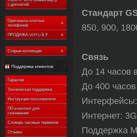
Trade-In Vertu (обмен верту
с доплатой)
Стандарт G
Оригиналы элитных
850, 900, 18
телефонов
Коллекция Aster
ПРОДАЖА VERTU Б.У.
Коллекция Constelation
Коллекция Aster
Коллекция Signature
Старые коллекции
Коллекция Constelation
Связь
Коллекция Ascent
Vertu Constellation Quest
Коллекция Signature
Поддержка клиентов:
Коллекция Signature
Vertu Ascent X
Коллекция Ascent
До 14 часов 
Touch
Vertu Constellation Ayxta
Коллекция Signature
Коллекция Новый
Гарантия
Touch
Vertu Constellation Pure
До 400 часов
Signature Touch
Коллекция Новый
Техническая поддержка
Vertu Constellation Exotic
Signature Touch
Интерфейсы: W
Инструкции пользователя
Vertu Constellation Vivre
Vertu Signature S Design
ПО и контент для
Интернет: 3G
скачивания
Vertu Constellation
Rococo
Словарь часовых терминов
Vertu Constellation
Поддержка 
Monogram
Отзывы