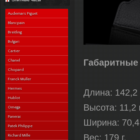
navy-alligator-en
Audemars Piguet
Blancpain
Breitling
Bvlgari
Cartier
Габаритные
Chanel
Chopard
Franck Muller
Hermes
Длина: 142,2
Hublot
Высота: 11,2
Omega
Panerai
Ширина: 70,4
Patek Philippe
Вес: 179 г.
Richard Mille