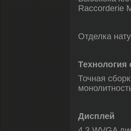
Raccorderie M
Отделка нату
Технология 
Точная сборк
монолитность
Дисплей
4.3 WVGA дис