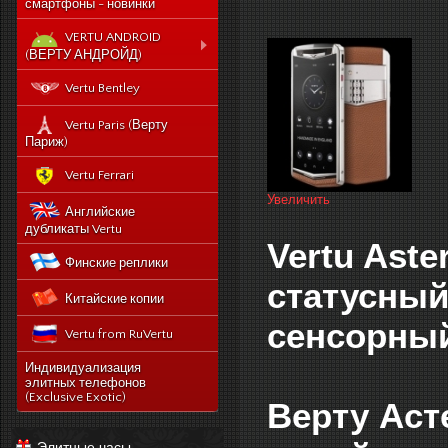
смартфоны - новинки
VERTU ANDROID
(ВЕРТУ АНДРОЙД)
Новый Vertu Signature
Vertu Bentley
New Touch
Vertu Constellation X duos
Vertu Paris (Верту
Sim - смартфон Верту
Париж)
Констелейшен икс на две
сим карты
Vertu Ferrari
Vertu Signature touch
Увеличить
Английские
Vertu Aster (Верту Астер)
дубликаты Vertu
Vertu Aste
Vertu Ti
Финские реплики
Vertu Constellation V
статусны
Китайские копии
noviy-vertu-signature-
new-touch
сенсорный
Vertu from RuVertu
catalog
category
543-vertu-signature-
Индивидуализация
touch-grape-lizard-
элитных телефонов
175-novyj-vertu-
en
(Exclusive Exotic)
Верту Аст
signature-new-touch
514-vertu-signature-
new-touch-pure-
Элитные часы