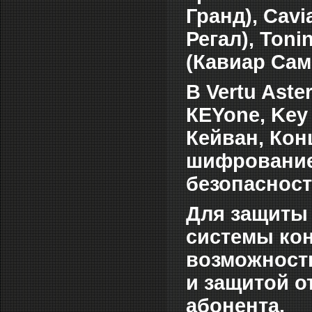
Гранд), Cavi
Регал), Toni
(Кавиар Самс
В Vertu Aste
КЕYone, Key 
Кейван, Кон
шифрование
безопасност
Для защиты 
системы ко
возможност
и защитой о
абонента.