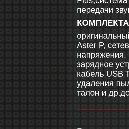
Plus,cистема
передачи зву
КОМПЛЕКТ
оригинальный
Aster P, сет
напряжения, 
зарядное уст
кабель USB T
удаления пыл
талон и др.д
___________