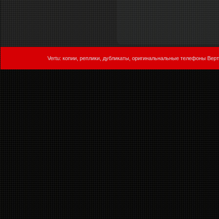
Vertu: копии, реплики, дубликаты, оригинальнальные телефоны Верт