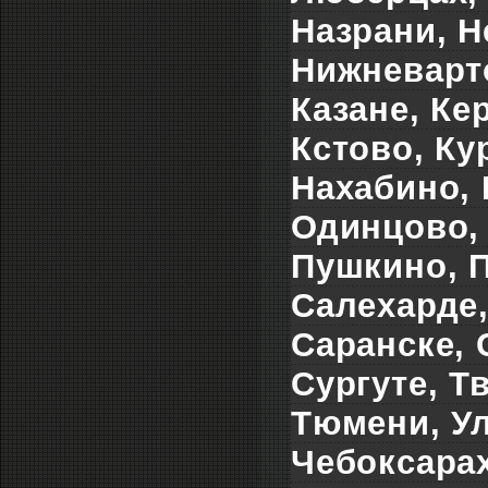
Назрани, Н
Нижневарто
Казане, Ке
Кстово, Ку
Нахабино, 
Одинцово, 
Пушкино, П
Салехарде
Саранске, 
Сургуте, Т
Тюмени, Ул
Чебоксарах