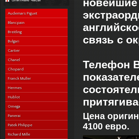
новейшие
navy-alligator-en
экстраор
Audemars Piguet
Blancpain
английско
Breitling
связь с 
Bvlgari
Cartier
Chanel
Телефон В
Chopard
показател
Franck Muller
состоятел
Hermes
Hublot
притягива
Omega
Цена оригин
Panerai
4100 евро.
Patek Philippe
Richard Mille