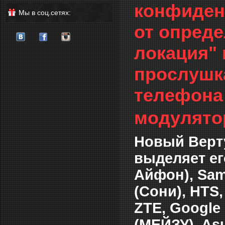
конфиден
Мы в соц.сетях:
от опред
локация" 
прослушка
телефона 
модулято
Новый Верту
выделяет ег
Айфон), Sam
(Сони), HTS,
ZTE, Google 
(МЕЙЗУ), Asu