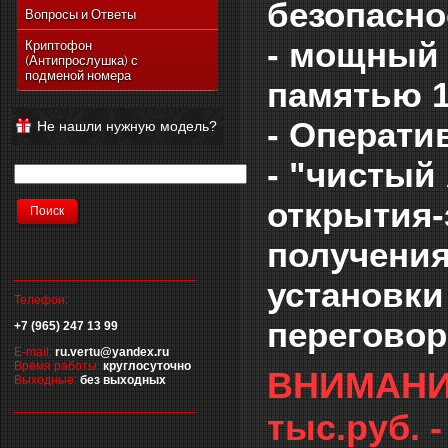
безопасно
Vertu Ascent Ti
Вопросы и Ответы
Vertu Signature
- мощный 
Криптофон
(Антипрослушка) с
Vertu Ferrari Edition
подменой номера
памятью 1
Vertu Racetrack Legends
Vertu Ascent
- Операти
Не нашли нужную модель?
Vertu Signature Diamonds
- "чистый
Vertu Signature Touch
Vertu Constellation Extra
открытия-
Vertu Constellation Touch
получения
Vertu Aster
__________________________
установк
Телефон:
переговор
+7 (965) 247 13 99
E-mail:
ru.vertu@yandex.ru
Время работы:
круглосуточно
ВНИМАНИЕ:
Выходные:
без выходных
__________________________
тыс.руб.