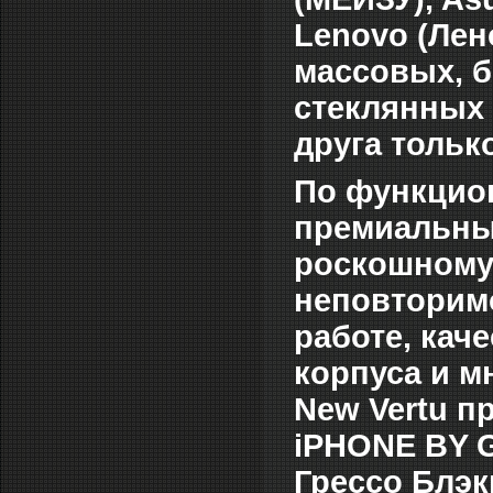
Lenovo (Лен
массовых, б
стеклянных 
друга тольк
По функцион
премиальные
роскошному
неповторимо
работе, кач
корпуса и м
New Vertu 
iPHONE BY G
Грессо Блэк