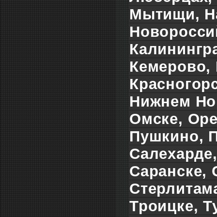
Мытищи, Н
Новороссий
Калинингра
Кемерово, 
Красногорс
Нижнем Но
Омске, Оре
Пушкино, П
Салехарде
Саранске, 
Стерлитама
Троицке, Т