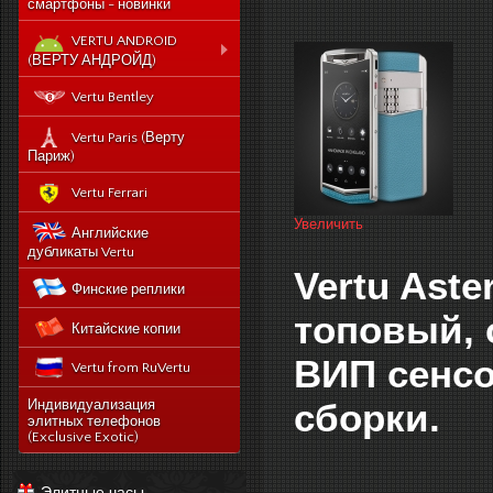
смартфоны - новинки
VERTU ANDROID
(ВЕРТУ АНДРОЙД)
Новый Vertu Signature
Vertu Bentley
New Touch
Vertu Constellation X duos
Vertu Paris (Верту
Sim - смартфон Верту
Париж)
Констелейшен икс на две
сим карты
Vertu Ferrari
Vertu Signature touch
Увеличить
Английские
Vertu Aster (Верту Астер)
дубликаты Vertu
Vertu Aste
Vertu Ti
Финские реплики
Vertu Constellation V
топовый, 
Китайские копии
noviy-vertu-signature-
new-touch
ВИП сенсо
Vertu from RuVertu
catalog
category
543-vertu-signature-
сборки.
Индивидуализация
touch-grape-lizard-
элитных телефонов
175-novyj-vertu-
en
(Exclusive Exotic)
signature-new-touch
514-vertu-signature-
new-touch-pure-
Элитные часы