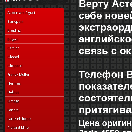
Верту Аст
navy-alligator-en
себе нове
Audemars Piguet
Blancpain
экстраор
Breitling
английско
Bvlgari
связь с 
Cartier
Chanel
Chopard
Телефон В
Franck Muller
показател
Hermes
Hublot
состоятел
Omega
притягива
Panerai
Patek Philippe
Цена оригин
Richard Mille