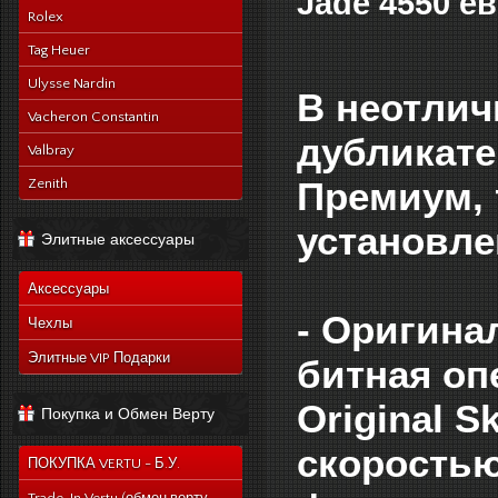
Jade 4550 ев
Rolex
Tag Heuer
Ulysse Nardin
В неотлич
Vacheron Constantin
дубликате
Valbray
Премиум, 
Zenith
установле
Элитные аксессуары
Аксессуары
- Оригина
Чехлы
Элитные VIP Подарки
битная оп
Original 
Покупка и Обмен Верту
скорость
ПОКУПКА VERTU - Б.У.