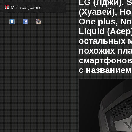
LG (Лджи), S
Мы в соц.сетях:
(Хуавей), Ho
One plus, No
Liquid (Асер
остальных м
похожих пла
смартфонов,
с названием