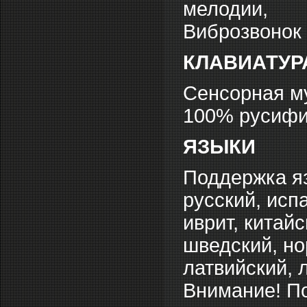
мелодии,
Виброзвонок
КЛАВИАТУР
Сенсорная му
100% русифи
ЯЗЫКИ
Поддержка яз
русский, исп
иврит, китайс
шведский, но
латвийский, 
Внимание! По