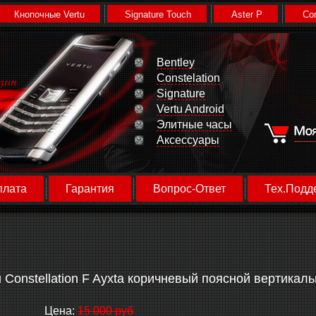
Кнопочные Vertu
Signature Touch
Aster P
Con
Bentley
Constelation
Signature
Vertu Android
Элитные часы
Аксессуары
плата
Гарантия
Вопрос-Ответ
Тех.Подд
u Сonstellation F Ayxta коричневый поясной вертикал
Цена:
15 000 руб