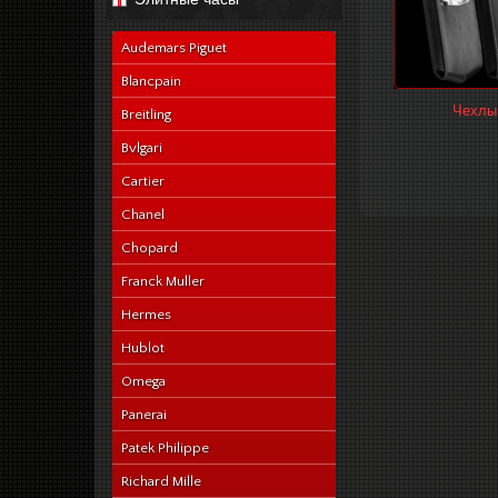
navy-alligator-en
Audemars Piguet
Blancpain
Чехлы
Breitling
Bvlgari
Cartier
Chanel
Chopard
Franck Muller
Hermes
Hublot
Omega
Panerai
Patek Philippe
Richard Mille