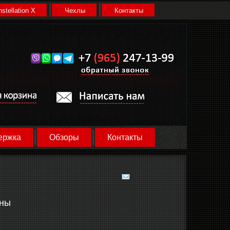
stellation X
Чехлы
Контакты
ержка
Обзоры
Контакты
ьны